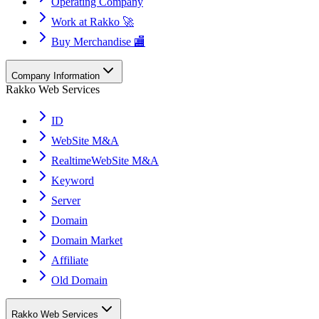
Operating Company
Work at Rakko 🚀
Buy Merchandise 🏬
Company Information
Rakko Web Services
ID
WebSite M&A
RealtimeWebSite M&A
Keyword
Server
Domain
Domain Market
Affiliate
Old Domain
Rakko Web Services