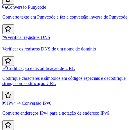
🔤
Conversão Punycode
Converte texto em Punycode e faz a conversão inversa de Punycode
🛰️
Verificar registros DNS
Verificar os registros DNS de um nome de domínio
🔗
Codificação e decodificação de URL
Codifique caracteres e símbolos em códigos especiais e decodifique
strings com codificação URL
🔀
IPv4 ⇒ Conversão IPv6
Converte endereços IPv4 para a notação de endereço IPv6