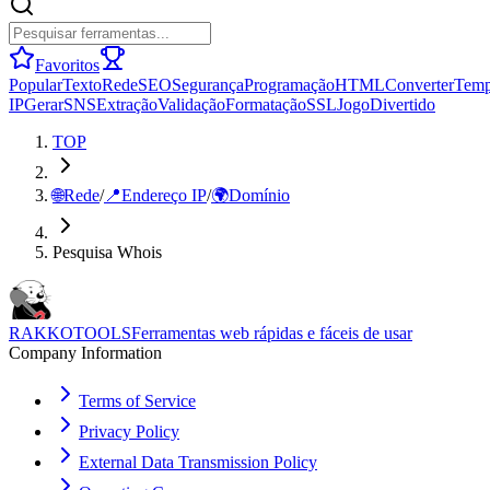
Favoritos
Popular
Texto
Rede
SEO
Segurança
Programação
HTML
Converter
Tem
IP
Gerar
SNS
Extração
Validação
Formatação
SSL
Jogo
Divertido
TOP
🌐
Rede
/
📍
Endereço IP
/
🌍
Domínio
Pesquisa Whois
RAKKOTOOLS
Ferramentas web rápidas e fáceis de usar
Company Information
Terms of Service
Privacy Policy
External Data Transmission Policy