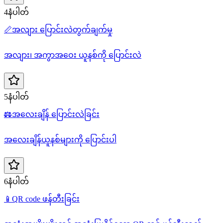
4နံပါတ်
📏
အလျား ပြောင်းလဲတွက်ချက်မှု
အလျား၊ အကွာအဝေး ယူနစ်ကို ပြောင်းလဲ
5နံပါတ်
⚖️
အလေးချိန် ပြောင်းလဲခြင်း
အလေးချိန်ယူနစ်များကို ပြောင်းပါ
6နံပါတ်
📱
QR code ဖန်တီးခြင်း