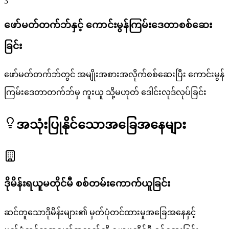
3
ဖော်မတ်တက်ဘ်နှင့် ကောင်းမွန်ကြမ်းဒေတာစစ်ဆေး
ခြင်း
ဖော်မတ်တက်ဘ်တွင် အမျိုးအစားအလိုက်စစ်ဆေးပြီး ကောင်းမွန်
ကြမ်းဒေတာတက်ဘ်မှ ကူးယူ သို့မဟုတ် ဒေါင်းလုဒ်လုပ်ခြင်း
အသုံးပြုနိုင်သောအခြေအနေများ
ဒိုမိန်းရယူမတိုင်မီ စစ်တမ်းကောက်ယူခြင်း
ဆင်တူသောဒိုမိန်းများ၏ မှတ်ပုံတင်ထားမှုအခြေအနေနှင့်