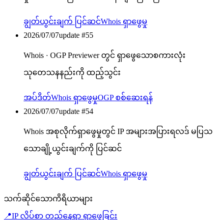
ချွတ်ယွင်းချက် ပြင်ဆင်
Whois ရှာဖွေမှု
2026/07/07
update #
55
Whois · OGP Previewer တွင် ရှာဖွေသောစကားလုံး
သုတေသနနည်းကို ထည့်သွင်း
အပ်ဒိတ်
Whois ရှာဖွေမှု
OGP စစ်ဆေးရန်
2026/07/07
update #
54
Whois အစုလိုက်ရှာဖွေမှုတွင် IP အများအပြားရလဒ် မပြသ
သောချို့ယွင်းချက်ကို ပြင်ဆင်
ချွတ်ယွင်းချက် ပြင်ဆင်
Whois ရှာဖွေမှု
သက်ဆိုင်သောကိရိယာများ
📍
IP လိပ်စာ တည်နေရာ ရှာဖွေခြင်း