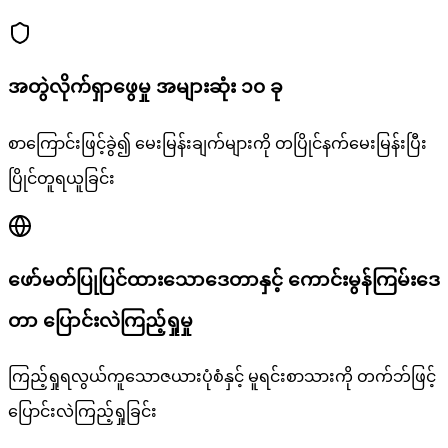
အတွဲလိုက်ရှာဖွေမှု အများဆုံး ၁၀ ခု
စာကြောင်းဖြင့်ခွဲ၍ မေးမြန်းချက်များကို တပြိုင်နက်မေးမြန်းပြီး
ပြိုင်တူရယူခြင်း
ဖော်မတ်ပြုပြင်ထားသောဒေတာနှင့် ကောင်းမွန်ကြမ်းဒေ
တာ ပြောင်းလဲကြည့်ရှုမှု
ကြည့်ရှုရလွယ်ကူသောဇယားပုံစံနှင့် မူရင်းစာသားကို တက်ဘ်ဖြင့်
ပြောင်းလဲကြည့်ရှုခြင်း