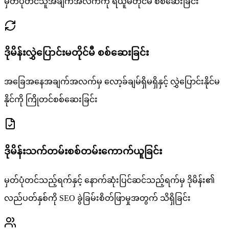
မှတ်ပုံတင်သူအချက်အလက်ကို ရယူမတိုင်မီ စစ်ဆေးခြင်း
ဒိုမိန်းလွှဲပြောင်းမတိုင်မီ စစ်ဆေးခြင်း
အခြေအနေအချက်အလက်မှ လော့ခ်ချမ်ရှိမရှိနှင့် လွှဲပြောင်းနိုင်မ
နိုင်ကို ကြိုတင်စစ်ဆေးခြင်း
ဒိုမိန်းသက်တမ်းစစ်တမ်းကောက်ယူခြင်း
မှတ်ပုံတင်သည့်ရက်နှင့် နောက်ဆုံးပြင်ဆင်သည့်ရက်မှ ဒိုမိန်း၏
လည်ပတ်နှစ်ကို SEO ခွဲခြမ်းစိတ်ဖြာမှုအတွက် သိရှိခြင်း