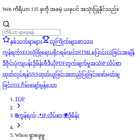
Web ကိရိယာ 135 ခုကို အခမဲ့ ယခုပင် အသုံးပြုနိုင်သည်။
နှစ်သက်ရာများ
လူကြိုက်များ
စာသား
ကွန်ရက်
SEO
လုံခြုံရေး
ပရိုဂရမ်းမင်း
HTML
ပြောင်းလဲခြင်း
အချိန်
ဒီဇိုင်း
ပုံ
ကျပန်း
ဒိုမိန်း
ဗီဒီယို
PDF
တွက်ချက်မှု
အသံ
IP လိပ်စာ
ထုတ်လုပ်ရန်
SNS
ထုတ်ယူခြင်း
အတည်ပြုခြင်း
ဖော်မတ်ချ
ခြင်း
SSL
ဂိမ်း
မျော်မွန်သော
TOP
🌐
ကွန်ရက်
/
📍
IP လိပ်စာ
/
🌍
ဒိုမိန်း
Whois ရှာဖွေမှု