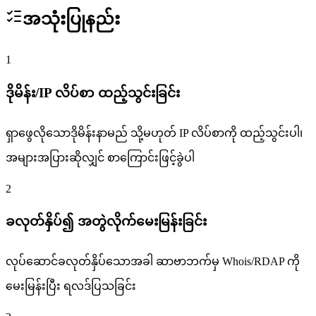
အသုံးပြုနည်း
1
ဒိုမိန်း/IP လိပ်စာ ထည့်သွင်းခြင်း
ရှာဖွေလိုသောဒိုမိန်းနာမည် သို့မဟုတ် IP လိပ်စာကို ထည့်သွင်းပါ၊
အများအပြားဆိုလျှင် စာကြောင်းဖြင့်ခွဲပါ
2
ခလုတ်နှိပ်၍ အတွဲလိုက်မေးမြန်းခြင်း
လုပ်ဆောင်ခလုတ်နှိပ်သောအခါ ဆာဗာဘက်မှ Whois/RDAP ကို
မေးမြန်းပြီး ရလဒ်ပြသခြင်း