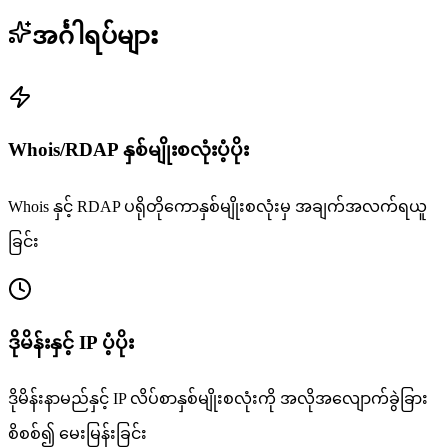
အင်္ဂါရပ်များ
Whois/RDAP နှစ်မျိုးစလုံးပံ့ပိုး
Whois နှင့် RDAP ပရိုတိုကောနှစ်မျိုးစလုံးမှ အချက်အလက်ရယူ
ခြင်း
ဒိုမိန်းနှင့် IP ပံ့ပိုး
ဒိုမိန်းနာမည်နှင့် IP လိပ်စာနှစ်မျိုးစလုံးကို အလိုအလျောက်ခွဲခြား
စိစစ်၍ မေးမြန်းခြင်း