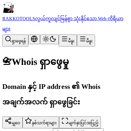
RAKKOTOOLS
လွယ်ကူလျင်မြန်စွာ သုံးနိုင်သော Web ကိရိယာ
များ
ရှာဖွေရန်
မီနူး
မီနူး
📇
Whois ရှာဖွေမှု
Domain နှင့် IP address ၏ Whois
အချက်အလက် ရှာဖွေခြင်း
မျှဝေ
နှစ်သက်ရာများ
မျက်နှာပြင်အပြည့်