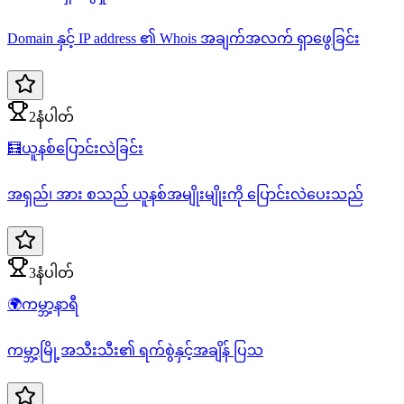
Domain နှင့် IP address ၏ Whois အချက်အလက် ရှာဖွေခြင်း
2နံပါတ်
🧮
ယူနစ်ပြောင်းလဲခြင်း
အရှည်၊ အား စသည် ယူနစ်အမျိုးမျိုးကို ပြောင်းလဲပေးသည်
3နံပါတ်
🌍
ကမ္ဘာ့နာရီ
ကမ္ဘာ့မြို့အသီးသီး၏ ရက်စွဲနှင့်အချိန် ပြသ