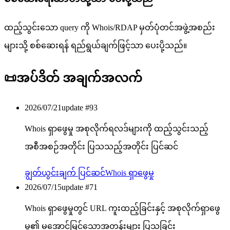
ထည့်သွင်းသော query ကို Whois/RDAP မှတ်ပုံတင်အဖွဲ့အစည်း
များသို့ စစ်ဆေးရန် ရည်ရွယ်ချက်ဖြင့်သာ ပေးပို့သည်။
📜
အပ်ဒိတ် အချက်အလက်
2026/07/21
update #
93
Whois ရှာဖွေမှု အစုလိုက်ရလဒ်များကို ထည့်သွင်းသည့်
အစီအစဉ်အတိုင်း ပြသသည့်အတိုင်း ပြင်ဆင်
ချွတ်ယွင်းချက် ပြင်ဆင်
Whois ရှာဖွေမှု
2026/07/15
update #
71
Whois ရှာဖွေမှုတွင် URL ကူးထည့်ခြင်းနှင့် အစုလိုက်ရှာဖွေ
မှု၏ မအောင်မြင်သောအတန်းများ ပြသခြင်း