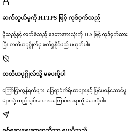
ဆက်သွယ်မှုကို HTTPS ဖြင့် ကုဒ်ဝှက်သည်
ပို့သည့်နှင့် လက်ခံသည့် ဒေတာအားလုံးကို TLS ဖြင့် ကုဒ်ဝှက်ထား
ပြီး တတိယပုဂ္ဂိုလ်မှ ဖတ်ရှုနိုင်မည် မဟုတ်ပါ။
တတိယပုဂ္ဂိုလ်သို့ မပေးပို့ပါ
ကြော်ငြာကွန်ရက်များ၊ ခြေရာခံကိရိယာများနှင့် ပြင်ပဝန်ဆောင်မှု
များသို့ ထည့်သွင်းသောအကြောင်းအရာကို မပေးပို့ပါ။
စစ်ဆေးရေးဆာဗာသို့သာ ပေးပို့သည်