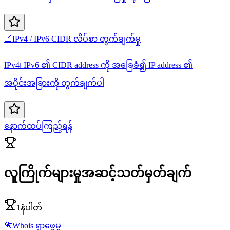
📐
IPv4 / IPv6 CIDR လိပ်စာ တွက်ချက်မှု
IPv4၊ IPv6 ၏ CIDR address ကို အခြေခံ၍ IP address ၏
အပိုင်းအခြားကို တွက်ချက်ပါ
နောက်ထပ်ကြည့်ရန်
လူကြိုက်များမှုအဆင့်သတ်မှတ်ချက်
1နံပါတ်
📇
Whois ရှာဖွေမှု