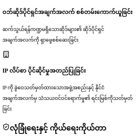
ဝဘ်ဆိုဒ်ပိုင်ရှင်အချက်အလက် စစ်တမ်းကောက်ယူခြင်း
ဆက်သွယ်ရန်ကဏ္ဍမရှိသောဆိုဒ်များ၏ ဆိုဒ်ပိုင်ရှင်
အချက်အလက်ကို ရှာဖွေစစ်ဆေးခြင်း
IP လိပ်စာ ပိုင်ဆိုင်မှုအတည်ပြုခြင်း
IP ကို ခွဲဝေသတ်မှတ်ထားသောအဖွဲ့အစည်းနှင့် နိုင်ငံ
အချက်အလက်မှ သံသယဝင်ဝင်ရောက်မှု၏ ရင်းမြစ်ကိုသတ်မှတ်
ခြင်း
လုံခြုံရေးနှင့် ကိုယ်ရေးကိုယ်တာ