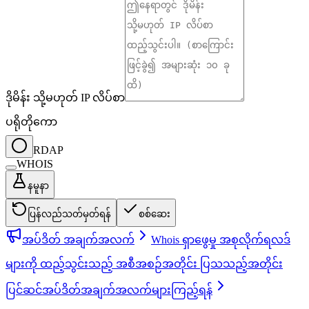
ဒိုမိန်း သို့မဟုတ် IP လိပ်စာ
ပရိုတိုကော
RDAP
WHOIS
နမူနာ
ပြန်လည်သတ်မှတ်ရန်
စစ်ဆေး
အပ်ဒိတ် အချက်အလက်
Whois ရှာဖွေမှု အစုလိုက်ရလဒ်
များကို ထည့်သွင်းသည့် အစီအစဉ်အတိုင်း ပြသသည့်အတိုင်း
ပြင်ဆင်
အပ်ဒိတ်အချက်အလက်များကြည့်ရန်