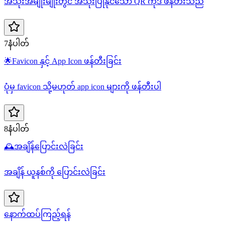
အသုံးအမျိုးမျိုးတွင် အသုံးပြုနိုင်သော QR ကုဒ် ဖန်တီးသည်
7နံပါတ်
🌟
Favicon နှင့် App Icon ဖန်တီးခြင်း
ပုံမှ favicon သို့မဟုတ် app icon များကို ဖန်တီးပါ
8နံပါတ်
🕰️
အချိန်ပြောင်းလဲခြင်း
အချိန် ယူနစ်ကို ပြောင်းလဲခြင်း
နောက်ထပ်ကြည့်ရန်