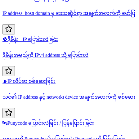
IP address၊ host၊ domain မှ ဒေသဆိုင်ရာ အချက်အလက်ကို ဖော်ပြ
🔁
ဒိုမိန်း - IP ပြောင်းလဲခြင်း
ဒိုမိန်းအမည်ကို IPv4 address သို့ ပြောင်းလဲ
📡
IP လိပ်စာ စစ်ဆေးခြင်း
သင်၏ IP address နှင့် network၊ device အချက်အလက်ကို စစ်ဆေး
🔤
Punycode ပြောင်းလဲခြင်း / ပြန်ပြောင်းခြင်း
စာသားကို Punycode သို့ ပြောင်းလဲ၊ Punycode ကို ပြန်ပြောင်း