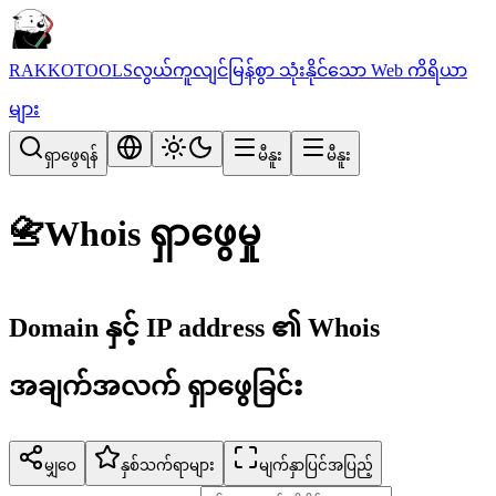
RAKKOTOOLS
လွယ်ကူလျင်မြန်စွာ သုံးနိုင်သော Web ကိရိယာ
များ
ရှာဖွေရန်
မီနူး
မီနူး
📇
Whois ရှာဖွေမှု
Domain နှင့် IP address ၏ Whois
အချက်အလက် ရှာဖွေခြင်း
မျှဝေ
နှစ်သက်ရာများ
မျက်နှာပြင်အပြည့်