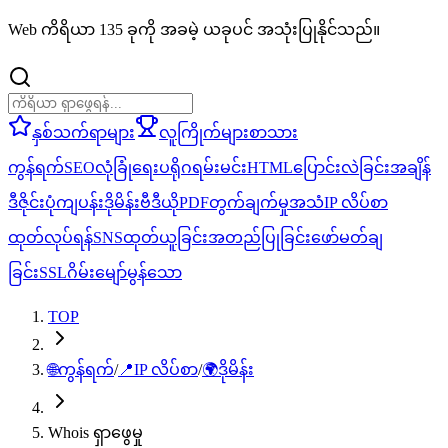
Web ကိရိယာ 135 ခုကို အခမဲ့ ယခုပင် အသုံးပြုနိုင်သည်။
နှစ်သက်ရာများ
လူကြိုက်များ
စာသား
ကွန်ရက်
SEO
လုံခြုံရေး
ပရိုဂရမ်းမင်း
HTML
ပြောင်းလဲခြင်း
အချိန်
ဒီဇိုင်း
ပုံ
ကျပန်း
ဒိုမိန်း
ဗီဒီယို
PDF
တွက်ချက်မှု
အသံ
IP လိပ်စာ
ထုတ်လုပ်ရန်
SNS
ထုတ်ယူခြင်း
အတည်ပြုခြင်း
ဖော်မတ်ချ
ခြင်း
SSL
ဂိမ်း
မျော်မွန်သော
TOP
🌐
ကွန်ရက်
/
📍
IP လိပ်စာ
/
🌍
ဒိုမိန်း
Whois ရှာဖွေမှု