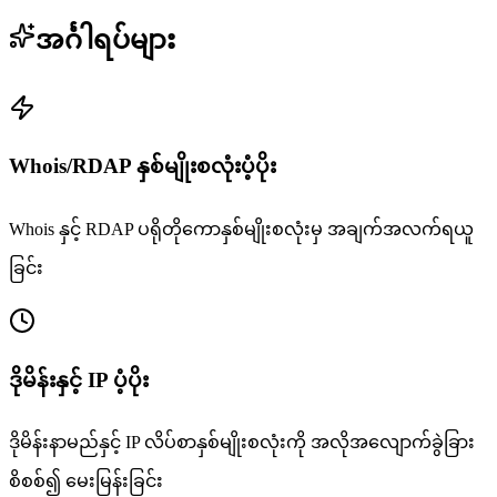
အင်္ဂါရပ်များ
Whois/RDAP နှစ်မျိုးစလုံးပံ့ပိုး
Whois နှင့် RDAP ပရိုတိုကောနှစ်မျိုးစလုံးမှ အချက်အလက်ရယူ
ခြင်း
ဒိုမိန်းနှင့် IP ပံ့ပိုး
ဒိုမိန်းနာမည်နှင့် IP လိပ်စာနှစ်မျိုးစလုံးကို အလိုအလျောက်ခွဲခြား
စိစစ်၍ မေးမြန်းခြင်း