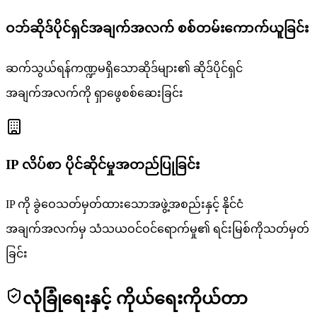
ဝဘ်ဆိုဒ်ပိုင်ရှင်အချက်အလက် စစ်တမ်းကောက်ယူခြင်း
ဆက်သွယ်ရန်ကဏ္ဍမရှိသောဆိုဒ်များ၏ ဆိုဒ်ပိုင်ရှင်
အချက်အလက်ကို ရှာဖွေစစ်ဆေးခြင်း
IP လိပ်စာ ပိုင်ဆိုင်မှုအတည်ပြုခြင်း
IP ကို ခွဲဝေသတ်မှတ်ထားသောအဖွဲ့အစည်းနှင့် နိုင်ငံ
အချက်အလက်မှ သံသယဝင်ဝင်ရောက်မှု၏ ရင်းမြစ်ကိုသတ်မှတ်
ခြင်း
လုံခြုံရေးနှင့် ကိုယ်ရေးကိုယ်တာ