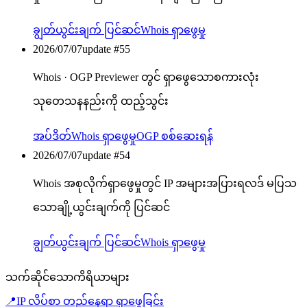
ချွတ်ယွင်းချက် ပြင်ဆင်
Whois ရှာဖွေမှု
2026/07/07
update #
55
Whois · OGP Previewer တွင် ရှာဖွေသောစကားလုံး
သုတေသနနည်းကို ထည့်သွင်း
အပ်ဒိတ်
Whois ရှာဖွေမှု
OGP စစ်ဆေးရန်
2026/07/07
update #
54
Whois အစုလိုက်ရှာဖွေမှုတွင် IP အများအပြားရလဒ် မပြသ
သောချို့ယွင်းချက်ကို ပြင်ဆင်
ချွတ်ယွင်းချက် ပြင်ဆင်
Whois ရှာဖွေမှု
သက်ဆိုင်သောကိရိယာများ
📍
IP လိပ်စာ တည်နေရာ ရှာဖွေခြင်း