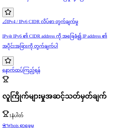
📐
IPv4 / IPv6 CIDR လိပ်စာ တွက်ချက်မှု
IPv4၊ IPv6 ၏ CIDR address ကို အခြေခံ၍ IP address ၏
အပိုင်းအခြားကို တွက်ချက်ပါ
နောက်ထပ်ကြည့်ရန်
လူကြိုက်များမှုအဆင့်သတ်မှတ်ချက်
1နံပါတ်
📇
Whois ရှာဖွေမှု