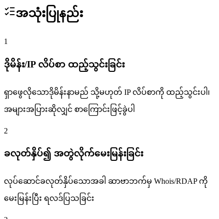
အသုံးပြုနည်း
1
ဒိုမိန်း/IP လိပ်စာ ထည့်သွင်းခြင်း
ရှာဖွေလိုသောဒိုမိန်းနာမည် သို့မဟုတ် IP လိပ်စာကို ထည့်သွင်းပါ၊
အများအပြားဆိုလျှင် စာကြောင်းဖြင့်ခွဲပါ
2
ခလုတ်နှိပ်၍ အတွဲလိုက်မေးမြန်းခြင်း
လုပ်ဆောင်ခလုတ်နှိပ်သောအခါ ဆာဗာဘက်မှ Whois/RDAP ကို
မေးမြန်းပြီး ရလဒ်ပြသခြင်း