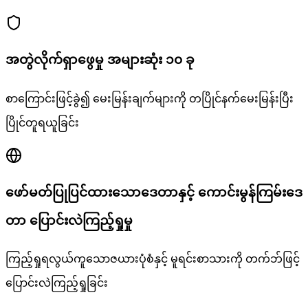
အတွဲလိုက်ရှာဖွေမှု အများဆုံး ၁၀ ခု
စာကြောင်းဖြင့်ခွဲ၍ မေးမြန်းချက်များကို တပြိုင်နက်မေးမြန်းပြီး
ပြိုင်တူရယူခြင်း
ဖော်မတ်ပြုပြင်ထားသောဒေတာနှင့် ကောင်းမွန်ကြမ်းဒေ
တာ ပြောင်းလဲကြည့်ရှုမှု
ကြည့်ရှုရလွယ်ကူသောဇယားပုံစံနှင့် မူရင်းစာသားကို တက်ဘ်ဖြင့်
ပြောင်းလဲကြည့်ရှုခြင်း