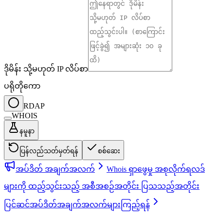
ဒိုမိန်း သို့မဟုတ် IP လိပ်စာ
ပရိုတိုကော
RDAP
WHOIS
နမူနာ
ပြန်လည်သတ်မှတ်ရန်
စစ်ဆေး
အပ်ဒိတ် အချက်အလက်
Whois ရှာဖွေမှု အစုလိုက်ရလဒ်
များကို ထည့်သွင်းသည့် အစီအစဉ်အတိုင်း ပြသသည့်အတိုင်း
ပြင်ဆင်
အပ်ဒိတ်အချက်အလက်များကြည့်ရန်