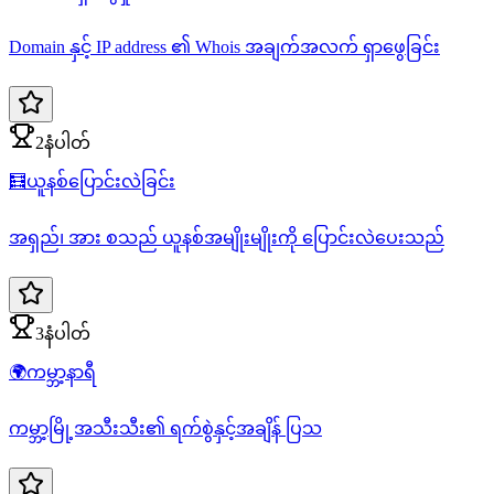
Domain နှင့် IP address ၏ Whois အချက်အလက် ရှာဖွေခြင်း
2နံပါတ်
🧮
ယူနစ်ပြောင်းလဲခြင်း
အရှည်၊ အား စသည် ယူနစ်အမျိုးမျိုးကို ပြောင်းလဲပေးသည်
3နံပါတ်
🌍
ကမ္ဘာ့နာရီ
ကမ္ဘာ့မြို့အသီးသီး၏ ရက်စွဲနှင့်အချိန် ပြသ