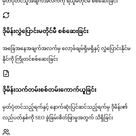
မှတ်ပုံတင်သူအချက်အလက်ကို ရယူမတိုင်မီ စစ်ဆေးခြင်း
ဒိုမိန်းလွှဲပြောင်းမတိုင်မီ စစ်ဆေးခြင်း
အခြေအနေအချက်အလက်မှ လော့ခ်ချမ်ရှိမရှိနှင့် လွှဲပြောင်းနိုင်မ
နိုင်ကို ကြိုတင်စစ်ဆေးခြင်း
ဒိုမိန်းသက်တမ်းစစ်တမ်းကောက်ယူခြင်း
မှတ်ပုံတင်သည့်ရက်နှင့် နောက်ဆုံးပြင်ဆင်သည့်ရက်မှ ဒိုမိန်း၏
လည်ပတ်နှစ်ကို SEO ခွဲခြမ်းစိတ်ဖြာမှုအတွက် သိရှိခြင်း