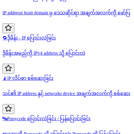
IP address၊ host၊ domain မှ ဒေသဆိုင်ရာ အချက်အလက်ကို ဖော်ပြ
🔁
ဒိုမိန်း - IP ပြောင်းလဲခြင်း
ဒိုမိန်းအမည်ကို IPv4 address သို့ ပြောင်းလဲ
📡
IP လိပ်စာ စစ်ဆေးခြင်း
သင်၏ IP address နှင့် network၊ device အချက်အလက်ကို စစ်ဆေး
🔤
Punycode ပြောင်းလဲခြင်း / ပြန်ပြောင်းခြင်း
စာသားကို Punycode သို့ ပြောင်းလဲ၊ Punycode ကို ပြန်ပြောင်း