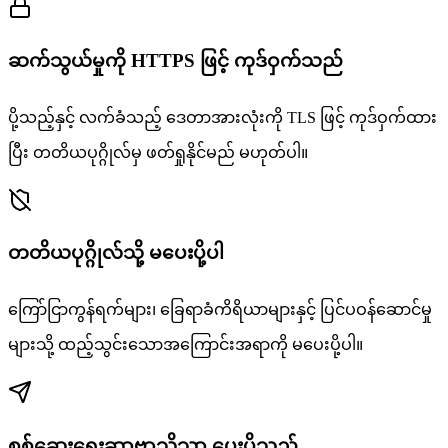
ဆက်သွယ်မှုကို HTTPS ဖြင့် ကုဒ်ဝှက်သည်
ပို့သည့်နှင့် လက်ခံသည့် ဒေတာအားလုံးကို TLS ဖြင့် ကုဒ်ဝှက်ထား
ပြီး တတိယပုဂ္ဂိုလ်မှ ဖတ်ရှုနိုင်မည် မဟုတ်ပါ။
တတိယပုဂ္ဂိုလ်သို့ မပေးပို့ပါ
ကြော်ငြာကွန်ရက်များ၊ ခြေရာခံကိရိယာများနှင့် ပြင်ပဝန်ဆောင်မှု
များသို့ ထည့်သွင်းသောအကြောင်းအရာကို မပေးပို့ပါ။
စစ်ဆေးရေးဆာဗာသို့သာ ပေးပို့သည်