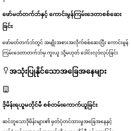
3
ဖော်မတ်တက်ဘ်နှင့် ကောင်းမွန်ကြမ်းဒေတာစစ်ဆေး
ခြင်း
ဖော်မတ်တက်ဘ်တွင် အမျိုးအစားအလိုက်စစ်ဆေးပြီး ကောင်းမွန်
ကြမ်းဒေတာတက်ဘ်မှ ကူးယူ သို့မဟုတ် ဒေါင်းလုဒ်လုပ်ခြင်း
အသုံးပြုနိုင်သောအခြေအနေများ
ဒိုမိန်းရယူမတိုင်မီ စစ်တမ်းကောက်ယူခြင်း
ဆင်တူသောဒိုမိန်းများ၏ မှတ်ပုံတင်ထားမှုအခြေအနေနှင့်