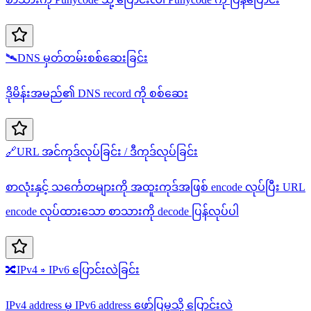
🛰️
DNS မှတ်တမ်းစစ်ဆေးခြင်း
ဒိုမိန်းအမည်၏ DNS record ကို စစ်ဆေး
🔗
URL အင်ကုဒ်လုပ်ခြင်း / ဒီကုဒ်လုပ်ခြင်း
စာလုံးနှင့် သင်္ကေတများကို အထူးကုဒ်အဖြစ် encode လုပ်ပြီး URL
encode လုပ်ထားသော စာသားကို decode ပြန်လုပ်ပါ
🔀
IPv4 ⇒ IPv6 ပြောင်းလဲခြင်း
IPv4 address မှ IPv6 address ဖော်ပြမှုသို့ ပြောင်းလဲ