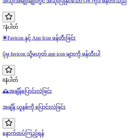
အသုံးအမျိုးမျိုးတွင် အသုံးပြုနိုင်သော QR ကုဒ် ဖန်တီးသည်
7နံပါတ်
🌟
Favicon နှင့် App Icon ဖန်တီးခြင်း
ပုံမှ favicon သို့မဟုတ် app icon များကို ဖန်တီးပါ
8နံပါတ်
🕰️
အချိန်ပြောင်းလဲခြင်း
အချိန် ယူနစ်ကို ပြောင်းလဲခြင်း
နောက်ထပ်ကြည့်ရန်