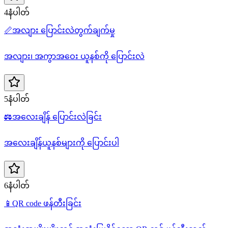
4နံပါတ်
📏
အလျား ပြောင်းလဲတွက်ချက်မှု
အလျား၊ အကွာအဝေး ယူနစ်ကို ပြောင်းလဲ
5နံပါတ်
⚖️
အလေးချိန် ပြောင်းလဲခြင်း
အလေးချိန်ယူနစ်များကို ပြောင်းပါ
6နံပါတ်
📱
QR code ဖန်တီးခြင်း