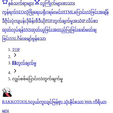
နှစ်သက်ရာများ
လူကြိုက်များ
စာသား
ကွန်ရက်
SEO
လုံခြုံရေး
ပရိုဂရမ်းမင်း
HTML
ပြောင်းလဲခြင်း
အချိန်
ဒီဇိုင်း
ပုံ
ကျပန်း
ဒိုမိန်း
ဗီဒီယို
PDF
တွက်ချက်မှု
အသံ
IP လိပ်စာ
ထုတ်လုပ်ရန်
SNS
ထုတ်ယူခြင်း
အတည်ပြုခြင်း
ဖော်မတ်ချ
ခြင်း
SSL
ဂိမ်း
မျော်မွန်သော
TOP
🧮
တွက်ချက်မှု
လျှပ်စစ်ပြောင်းလဲတွက်ချက်မှု
RAKKOTOOLS
လွယ်ကူလျင်မြန်စွာ သုံးနိုင်သော Web ကိရိယာ
များ