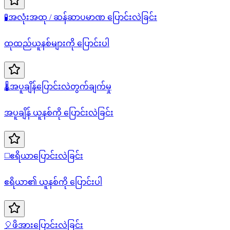
🧪
အလုံးအထု / ဆန်ဆာပမာဏ ပြောင်းလဲခြင်း
ထုထည်ယူနစ်များကို ပြောင်းပါ
🌡️
အပူချိန်ပြောင်းလဲတွက်ချက်မှု
အပူချိန် ယူနစ်ကို ပြောင်းလဲခြင်း
◻️
ဧရိယာပြောင်းလဲခြင်း
ဧရိယာ၏ ယူနစ်ကို ပြောင်းပါ
🎈
ဖိအားပြောင်းလဲခြင်း