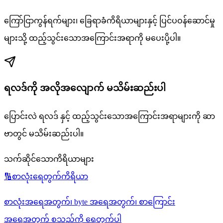
ကြော်ငြာကွန်ရက်များ၊ ခြေရာခံကိရိယာများနှင့် ပြင်ပဝန်ဆောင်မှု
များသို့ ထည့်သွင်းသောအကြောင်းအရာကို မပေးပို့ပါ။
ရလဒ်ကို အလိုအလျောက် မသိမ်းဆည်းပါ
ပြောင်းလဲ ရလဒ် နှင့် ထည့်သွင်းသောအကြောင်းအရာများကို ဆာ
ဗာတွင် မသိမ်းဆည်းပါ။
သက်ဆိုင်သောကိရိယာများ
🔢
စာလုံးရေတွက်ကိရိယာ
စာလုံးအရေအတွက်၊ byte အရေအတွက်၊ စာကြောင်း
အရေအတွက် စသည်ကို ရေတွက်ပါ