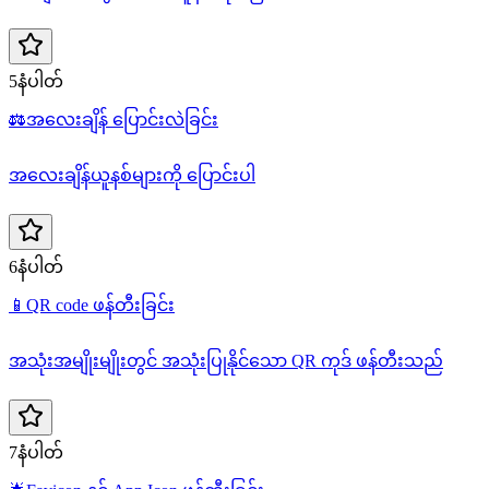
5နံပါတ်
⚖️
အလေးချိန် ပြောင်းလဲခြင်း
အလေးချိန်ယူနစ်များကို ပြောင်းပါ
6နံပါတ်
📱
QR code ဖန်တီးခြင်း
အသုံးအမျိုးမျိုးတွင် အသုံးပြုနိုင်သော QR ကုဒ် ဖန်တီးသည်
7နံပါတ်