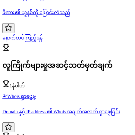
ဖိအား၏ ယူနစ်ကို ပြောင်းလဲသည်
နောက်ထပ်ကြည့်ရန်
လူကြိုက်များမှုအဆင့်သတ်မှတ်ချက်
1နံပါတ်
📇
Whois ရှာဖွေမှု
Domain နှင့် IP address ၏ Whois အချက်အလက် ရှာဖွေခြင်း