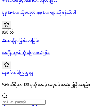
🌟
Favicon နှင့် App Icon ဖန်တီးခြင်း
ပုံမှ favicon သို့မဟုတ် app icon များကို ဖန်တီးပါ
8နံပါတ်
🕰️
အချိန်ပြောင်းလဲခြင်း
အချိန် ယူနစ်ကို ပြောင်းလဲခြင်း
နောက်ထပ်ကြည့်ရန်
Web ကိရိယာ 135 ခုကို အခမဲ့ ယခုပင် အသုံးပြုနိုင်သည်။