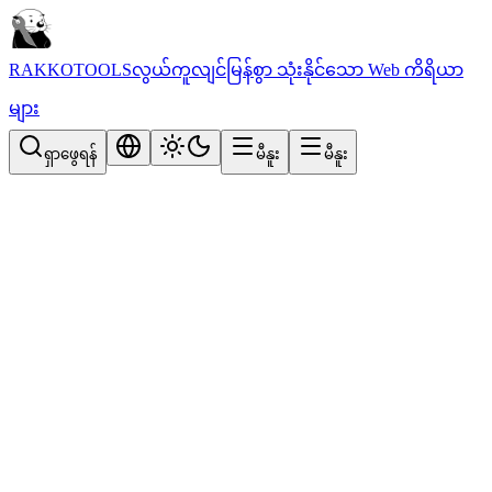
RAKKOTOOLS
လွယ်ကူလျင်မြန်စွာ သုံးနိုင်သော Web ကိရိယာ
များ
ရှာဖွေရန်
မီနူး
မီနူး