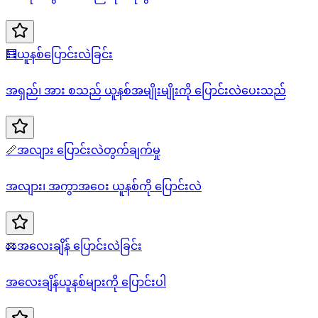
🧮
ယူနစ်ပြောင်းလဲခြင်း
အရှည်၊ အား စသည် ယူနစ်အမျိုးမျိုးကို ပြောင်းလဲပေးသည်
📏
အလျား ပြောင်းလဲတွက်ချက်မှု
အလျား၊ အကွာအဝေး ယူနစ်ကို ပြောင်းလဲ
⚖️
အလေးချိန် ပြောင်းလဲခြင်း
အလေးချိန်ယူနစ်များကို ပြောင်းပါ