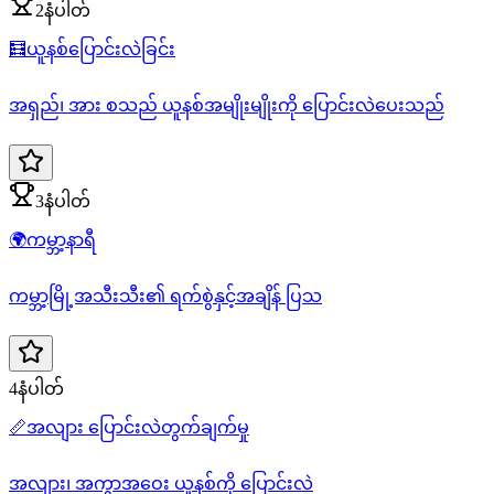
2နံပါတ်
🧮
ယူနစ်ပြောင်းလဲခြင်း
အရှည်၊ အား စသည် ယူနစ်အမျိုးမျိုးကို ပြောင်းလဲပေးသည်
3နံပါတ်
🌍
ကမ္ဘာ့နာရီ
ကမ္ဘာ့မြို့အသီးသီး၏ ရက်စွဲနှင့်အချိန် ပြသ
4နံပါတ်
📏
အလျား ပြောင်းလဲတွက်ချက်မှု
အလျား၊ အကွာအဝေး ယူနစ်ကို ပြောင်းလဲ