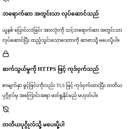
ဘရောက်ဆာ အတွင်းသာ လုပ်ဆောင်သည်
ယူနစ် ပြောင်းလဲခြင်း အားလုံးကို သင့်ဘရောက်ဆာ အတွင်းသာ
လုပ်ဆောင်ပြီး ထည့်သွင်းသောဒေတာကို ဆာဗာသို့ မပေးပို့ပါ။
ဆက်သွယ်မှုကို HTTPS ဖြင့် ကုဒ်ဝှက်သည်
စာမျက်နှာ ဖွင့်ခြင်းကိုလည်း TLS ဖြင့် ကုဒ်ဝှက်ထားပြီး တတိယ
ပုဂ္ဂိုလ်မှ အကြောင်းအရာ ဖတ်ရှုနိုင်မည် မဟုတ်ပါ။
တတိယပုဂ္ဂိုလ်သို့ မပေးပို့ပါ