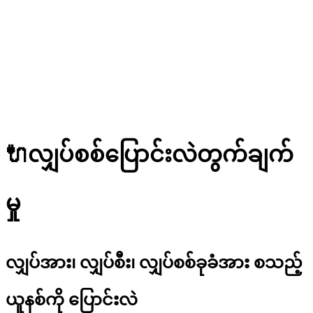
🔌
လျှပ်စစ်ပြောင်းလဲတွက်ချက်
မှု
လျှပ်အား၊ လျှပ်စီး၊ လျှပ်စစ်ခုခံအား စသည့်
ယူနစ်ကို ပြောင်းလဲ