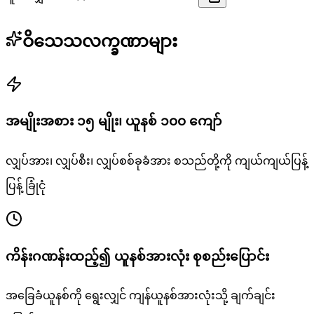
ဝိသေသလက္ခဏာများ
အမျိုးအစား ၁၅ မျိုး၊ ယူနစ် ၁၀၀ ကျော်
လျှပ်အား၊ လျှပ်စီး၊ လျှပ်စစ်ခုခံအား စသည်တို့ကို ကျယ်ကျယ်ပြန့်
ပြန့် ခြုံငုံ
ကိန်းဂဏန်းထည့်၍ ယူနစ်အားလုံး စုစည်းပြောင်း
အခြေခံယူနစ်ကို ရွေးလျှင် ကျန်ယူနစ်အားလုံးသို့ ချက်ချင်း