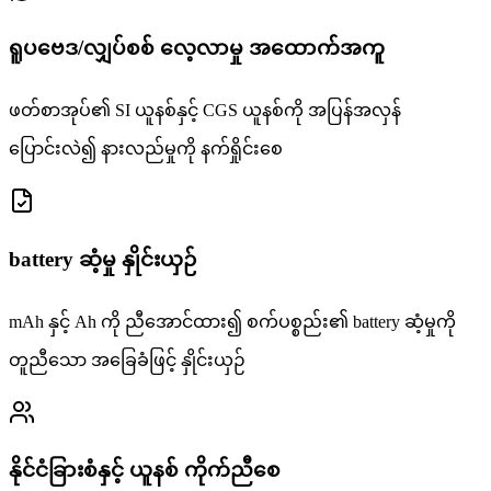
ရူပဗေဒ/လျှပ်စစ် လေ့လာမှု အထောက်အကူ
ဖတ်စာအုပ်၏ SI ယူနစ်နှင့် CGS ယူနစ်ကို အပြန်အလှန်
ပြောင်းလဲ၍ နားလည်မှုကို နက်ရှိုင်းစေ
battery ဆံ့မှု နှိုင်းယှဉ်
mAh နှင့် Ah ကို ညီအောင်ထား၍ စက်ပစ္စည်း၏ battery ဆံ့မှုကို
တူညီသော အခြေခံဖြင့် နှိုင်းယှဉ်
နိုင်ငံခြားစံနှင့် ယူနစ် ကိုက်ညီစေ