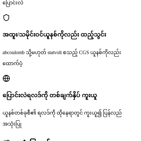
ပြောင်းလဲ
အထူး/သမိုင်းဝင်ယူနစ်ကိုလည်း ထည့်သွင်း
abcoulomb သို့မဟုတ် statvolt စသည့် CGS ယူနစ်ကိုလည်း
ထောက်ပံ့
ပြောင်းလဲရလဒ်ကို တစ်ချက်နှိပ် ကူးယူ
ယူနစ်တစ်ခုစီ၏ ရလဒ်ကို ထိုနေရာတွင် ကူးယူ၍ ပြန်လည်
အသုံးပြု