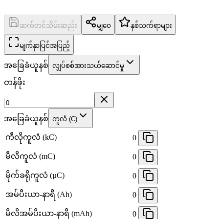
ဆက်တင်သိမ်းဆည်း
မျှဝေ
နှစ်သက်ရာများ
မျက်နှာပြင်အပြည့်
အခြေခံယူနစ်
လျှပ်စစ်အားသယ်ဆောင်မှု
တန်ဖိုး
အခြေခံယူနစ်
ကူလံ (C)
ကီလိုကူလံ (kC)
0
မီလိကူလံ (mC)
0
မိုက်ခရိုကူလံ (µC)
0
အမ်ပီးယာ-နာရီ (Ah)
0
မီလိအမ်ပီးယာ-နာရီ (mAh)
0