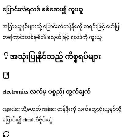
ပြောင်းလဲရလဒ် စစ်ဆေး၍ ကူးယူ
အခြားယူနစ်များသို့ ပြောင်းလဲတန်ဖိုးကို စာရင်းဖြင့် ဖော်ပြ၊
စာကြောင်းတစ်ခုစီ၏ ခလုတ်ဖြင့် ရလဒ်ကို ကူးယူ
အသုံးပြုနိုင်သည့် ကိစ္စရပ်များ
electronics လက်မှု ပစ္စည်း တွက်ချက်
capacitor သို့မဟုတ် resistor တန်ဖိုးကို လက်တွေ့သုံးယူနစ်သို့
ပြောင်း၍ circuit ဒီဇိုင်းဆွဲ