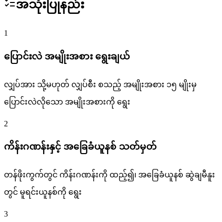
အသုံးပြုနည်း
1
ပြောင်းလဲ အမျိုးအစား ရွေးချယ်
လျှပ်အား သို့မဟုတ် လျှပ်စီး စသည့် အမျိုးအစား ၁၅ မျိုးမှ
ပြောင်းလဲလိုသော အမျိုးအစားကို ရွေး
2
ကိန်းဂဏန်းနှင့် အခြေခံယူနစ် သတ်မှတ်
တန်ဖိုးကွက်တွင် ကိန်းဂဏန်းကို ထည့်၍၊ အခြေခံယူနစ် ဆွဲချမီနူး
တွင် မူရင်းယူနစ်ကို ရွေး
3