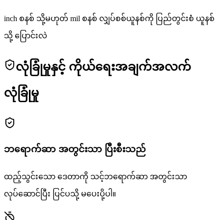
inch စနစ် သို့မဟုတ် mil စနစ် လျှပ်စစ်ယူနစ်ကို ပြည်တွင်းစံ ယူနစ်
သို့ ပြောင်းလဲ
လုံခြုံမှုနှင့် ကိုယ်ရေးအချက်အလက်
လုံခြုံမှု
ဘရောက်ဆာ အတွင်းသာ ပြီးစီးသည်
ထည့်သွင်းသော ဒေတာကို သင့်ဘရောက်ဆာ အတွင်းသာ
လုပ်ဆောင်ပြီး ပြင်ပသို့ မပေးပို့ပါ။