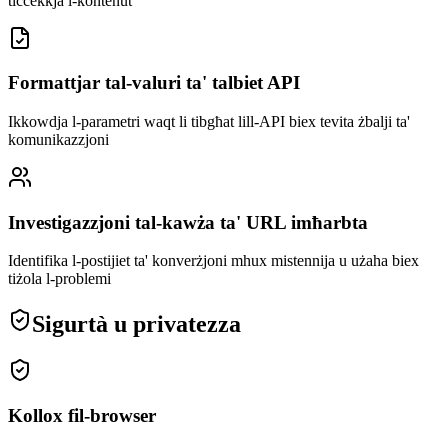
tiċċekkja l-kontenut
Formattjar tal-valuri ta' talbiet API
Ikkowdja l-parametri waqt li tibgħat lill-API biex tevita żbalji ta'
komunikazzjoni
Investigazzjoni tal-kawża ta' URL imħarbta
Identifika l-postijiet ta' konverżjoni mhux mistennija u użaha biex
tiżola l-problemi
Sigurtà u privatezza
Kollox fil-browser