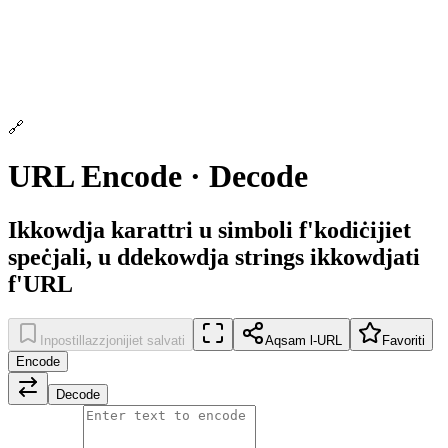
🔗
URL Encode · Decode
Ikkowdja karattri u simboli f'kodiċijiet
speċjali, u ddekowdja strings ikkowdjati
f'URL
Inpostillazzjonijiet salvati
Aqsam l-URL
Favoriti
Encode
Decode