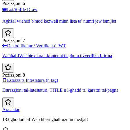
Pożizzjoni 6
🎟️
Lot/Raffle Draw
Agħżel wieħed b'mod każwali minn lista ta' numri jew ismijiet
Pożizzjoni 7
🔑
Dekodifikatur / Verifika ta' JWT
Waħħal JWT biex tara l-kontenut tiegħu u tivverifika l-firma
Pożizzjoni 8
📑
Estrazz ta Intestatura (h-tag)
Estrazzjoni tal-intestaturi, TITLE u l-għadd ta' karattri tal-paġna
Ara aktar
133 għodod tal-Web liberi għall-użu immedjat!