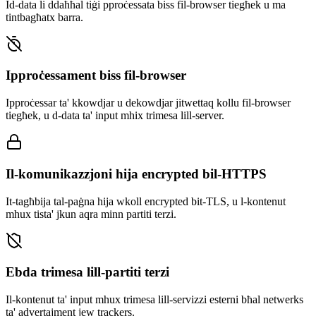
Id-data li ddaħħal tiġi pproċessata biss fil-browser tiegħek u ma
tintbagħatx barra.
Ipproċessament biss fil-browser
Ipproċessar ta' kkowdjar u dekowdjar jitwettaq kollu fil-browser
tiegħek, u d-data ta' input mhix trimesa lill-server.
Il-komunikazzjoni hija encrypted bil-HTTPS
It-tagħbija tal-paġna hija wkoll encrypted bit-TLS, u l-kontenut
mhux tista' jkun aqra minn partiti terzi.
Ebda trimesa lill-partiti terzi
Il-kontenut ta' input mhux trimesa lill-servizzi esterni bħal netwerks
ta' advertajment jew trackers.