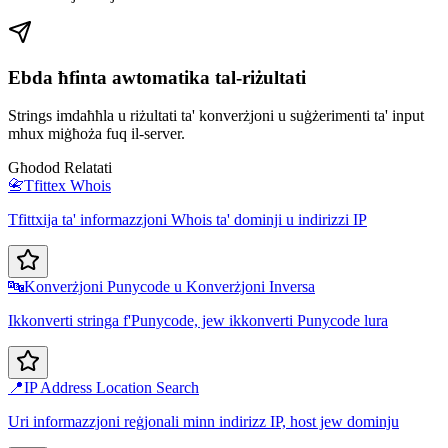
Ebda ħfinta awtomatika tal-riżultati
Strings imdaħħla u riżultati ta' konverżjoni u suġżerimenti ta' input
mhux miġħoża fuq il-server.
Għodod Relatati
📇
Tfittex Whois
Tfittxija ta' informazzjoni Whois ta' dominji u indirizzi IP
🔤
Konverżjoni Punycode u Konverżjoni Inversa
Ikkonverti stringa f'Punycode, jew ikkonverti Punycode lura
📍
IP Address Location Search
Uri informazzjoni reġjonali minn indirizz IP, host jew dominju