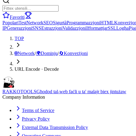
Favoriti
Popolari
Test
Network
SEO
Sigurtà
Programmazzjoni
HTML
Konverżjon
IP
Ġenerazzjoni
SNS
Estrazzjoni
Validazzjoni
Ifformattjar
SSL
Logħa
Pja
TOP
🌐
Network
/
🌍
Dominju
/
🔄
Konverżjoni
URL Encode · Decode
RAKKOTOOLS
Għodod tal-web faċli u ta' malajr biex jintużaw
Company Information
Terms of Service
Privacy Policy
External Data Transmission Policy
Operating Company