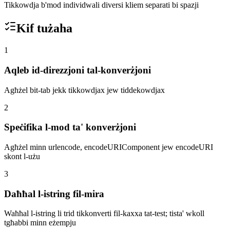
Tikkowdja b'mod individwali diversi kliem separati bi spazji
Kif tużaha
1
Aqleb id-direzzjoni tal-konverżjoni
Agħżel bit-tab jekk tikkowdjax jew tiddekowdjax
2
Speċifika l-mod ta' konverżjoni
Agħżel minn urlencode, encodeURIComponent jew encodeURI
skont l-użu
3
Daħħal l-istring fil-mira
Waħħal l-istring li trid tikkonverti fil-kaxxa tat-test; tista' wkoll
tgħabbi minn eżempju