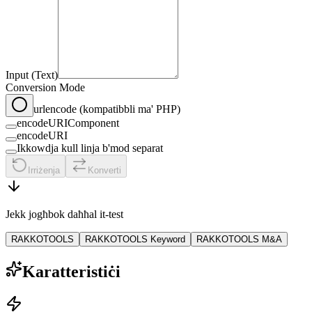
Input (Text)
Conversion Mode
urlencode (kompatibbli ma' PHP)
encodeURIComponent
encodeURI
Ikkowdja kull linja b'mod separat
Irriżenja
Konverti
Jekk jogħbok daħħal it-test
RAKKOTOOLS
RAKKOTOOLS Keyword
RAKKOTOOLS M&A
Karatteristiċi