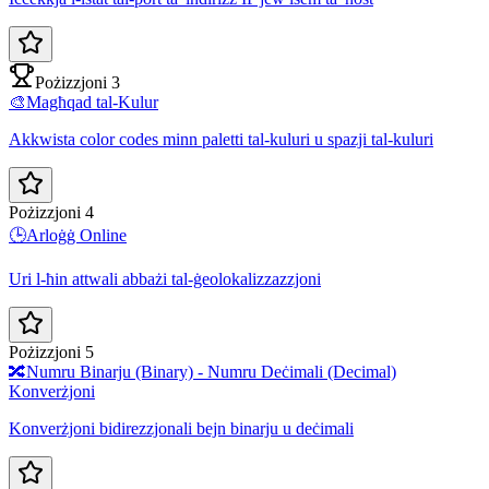
Pożizzjoni 3
🎨
Magħqad tal-Kulur
Akkwista color codes minn paletti tal-kuluri u spazji tal-kuluri
Pożizzjoni 4
🕒
Arloġġ Online
Uri l-ħin attwali abbażi tal-ġeolokalizzazzjoni
Pożizzjoni 5
🔀
Numru Binarju (Binary) - Numru Deċimali (Decimal)
Konverżjoni
Konverżjoni bidirezzjonali bejn binarju u deċimali