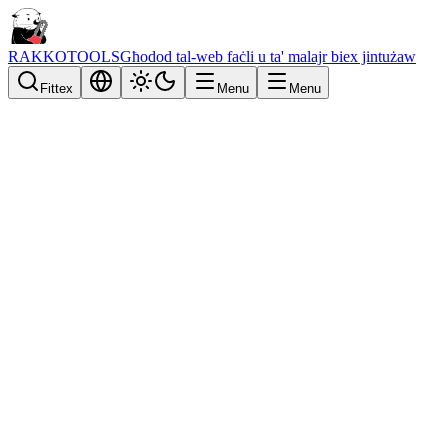
RAKKOTOOLS
Għodod tal-web faċli u ta' malajr biex jintużaw
Fittex
Menu
Menu