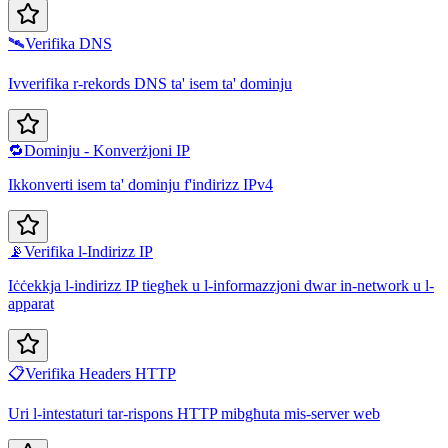
🛰️
Verifika DNS
Ivverifika r-rekords DNS ta' isem ta' dominju
🔁
Dominju - Konverżjoni IP
Ikkonverti isem ta' dominju f'indirizz IPv4
📡
Verifika l-Indirizz IP
Iċċekkja l-indirizz IP tiegħek u l-informazzjoni dwar in-network u l-
apparat
📋
Verifika Headers HTTP
Uri l-intestaturi tar-rispons HTTP mibgħuta mis-server web