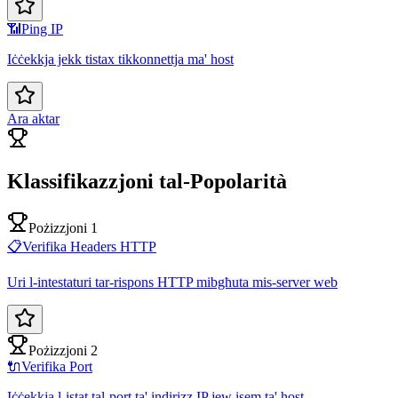
📶
Ping IP
Iċċekkja jekk tistax tikkonnettja ma' host
Ara aktar
Klassifikazzjoni tal-Popolarità
Pożizzjoni 1
📋
Verifika Headers HTTP
Uri l-intestaturi tar-rispons HTTP mibgħuta mis-server web
Pożizzjoni 2
🔌
Verifika Port
Iċċekkja l-istat tal-port ta' indirizz IP jew isem ta' host