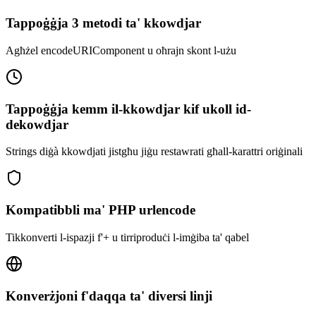
Tappoġġja 3 metodi ta' kkowdjar
Agħżel encodeURIComponent u oħrajn skont l-użu
Tappoġġja kemm il-kkowdjar kif ukoll id-
dekowdjar
Strings diġà kkowdjati jistgħu jiġu restawrati għall-karattri oriġinali
Kompatibbli ma' PHP urlencode
Tikkonverti l-ispazji f'+ u tirriproduċi l-imġiba ta' qabel
Konverżjoni f'daqqa ta' diversi linji