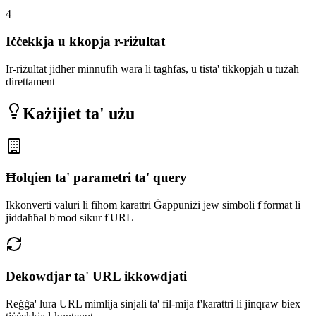
4
Iċċekkja u kkopja r-riżultat
Ir-riżultat jidher minnufih wara li tagħfas, u tista' tikkopjah u tużah
direttament
Każijiet ta' użu
Ħolqien ta' parametri ta' query
Ikkonverti valuri li fihom karattri Ġappuniżi jew simboli f'format li
jiddaħħal b'mod sikur f'URL
Dekowdjar ta' URL ikkowdjati
Reġġa' lura URL mimlija sinjali ta' fil-mija f'karattri li jinqraw biex