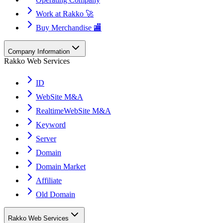
Work at Rakko 🚀
Buy Merchandise 🏬
Company Information
Rakko Web Services
ID
WebSite M&A
RealtimeWebSite M&A
Keyword
Server
Domain
Domain Market
Affiliate
Old Domain
Rakko Web Services