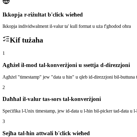
Ikkopja r-riżultat b'click wieħed
Ikkopja individwalment il-valur ta' kull format u uża f'għodod oħra
Kif tużaha
1
Agħżel il-mod tal-konverżjoni u ssettja d-direzzjoni
Agħżel "timestamp" jew "data u ħin" u qleb id-direzzjoni bil-buttuna t
2
Daħħal il-valur tas-sors tal-konverżjoni
Speċifika l-Unix timestamp, jew id-data u l-ħin bil-picker tad-data u l
3
Sejħa tal-ħin attwali b'click wieħed