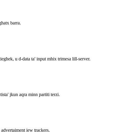
għatx barra.
egħek, u d-data ta' input mhix trimesa lill-server.
sta' jkun aqra minn partiti terzi.
a' advertajment jew trackers.