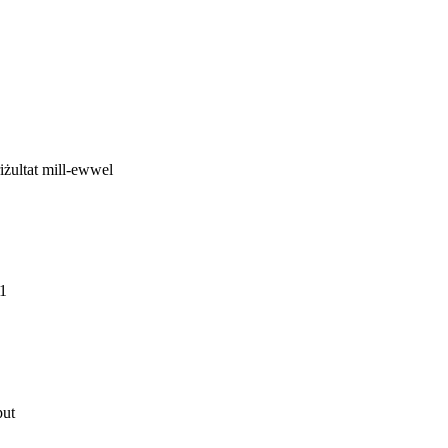
riżultat mill-ewwel
01
put