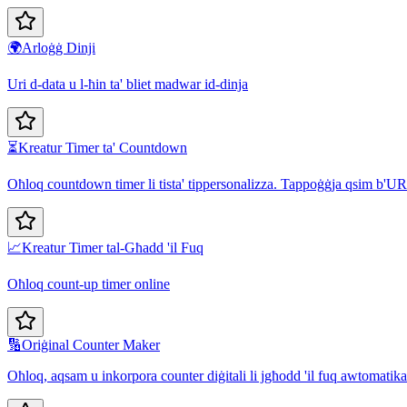
🌍
Arloġġ Dinji
Uri d-data u l-ħin ta' bliet madwar id-dinja
⏳
Kreatur Timer ta' Countdown
Oħloq countdown timer li tista' tippersonalizza. Tappoġġja qsim b'U
📈
Kreatur Timer tal-Għadd 'il Fuq
Oħloq count-up timer online
🔢
Oriġinal Counter Maker
Oħloq, aqsam u inkorpora counter diġitali li jgħodd 'il fuq awtomatikame