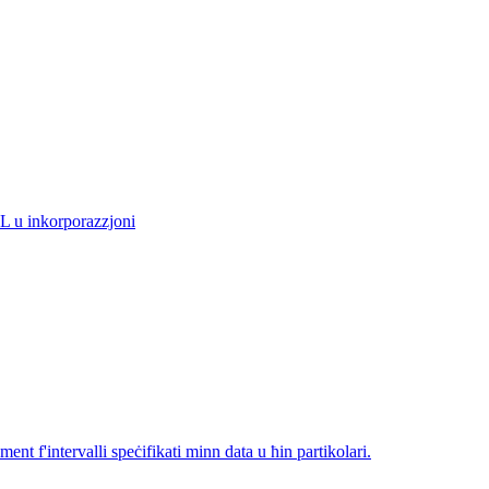
RL u inkorporazzjoni
nt f'intervalli speċifikati minn data u ħin partikolari.