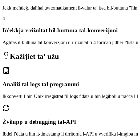
Jekk meħtieġ, daħħal awtomatikament il-valur ta' issa bil-buttuna "ħin
4
Iċċekkja r-riżultat bil-buttuna tal-konverżjoni
Agħfas il-buttuna tal-konverżjoni u r-riżultat fi 4 formati jidher f'lista u
Każijiet ta' użu
Analiżi tal-logs tal-programmi
Ikkonverti l-ħin Unix irreġistrat fil-logs f'data u ħin leġibbli u traċċa 
Żvilupp u debugging tal-API
Ibdel f'data u ħin it-timestamp li tirritorna l-API u vverifika l-imġiba m