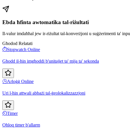
Ebda ħfinta awtomatika tal-riżultati
Il-valur imdaħħal jew ir-riżultat tal-konverżjoni u suġżerimenti ta' in
Għodod Relatati
⏱️
Stopwatch Online
Għodd il-ħin imgħoddi b'unitajiet ta' mija ta' sekonda
🕒
Arloġġ Online
Uri l-ħin attwali abbażi tal-ġeolokalizzazzjoni
⏲️
Timer
Oħloq timer b'allarm