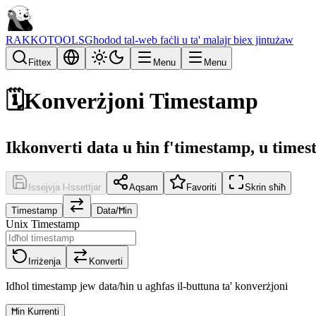
RAKKOTOOLS
Għodod tal-web faċli u ta' malajr biex jintużaw
Fittex
Menu
Menu
🗓️
Konverżjoni Timestamp
Ikkonverti data u ħin f'timestamp, u times
Issejvja l-Issettjar
Aqsam
Favoriti
Skrin sħiħ
Timestamp
Data/Ħin
Unix Timestamp
Irriżenja
Konverti
Idħol timestamp jew data/ħin u agħfas il-buttuna ta' konverżjoni
Ħin Kurrenti