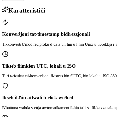
Karatteristiċi
Konverżjoni tat-timestamp bidirezzjonali
Tikkonverti b'mod reċiproku d-data u l-ħin u l-ħin Unix u tiċċekkja r-
Tikteb flimkien UTC, lokali u ISO
Turi r-riżultat tal-konverżjoni fl-istess ħin f'UTC, ħin lokali u ISO 86
Ikseb il-ħin attwali b'click wieħed
B'buttuna waħda ssettja awtomatikament il-ħin ta' issa fil-kaxxa tal-in