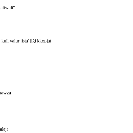
 attwali"
 kull valur jista' jiġi kkopjat
l-kawża
alajr