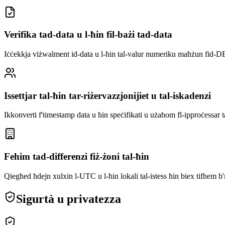
Verifika tad-data u l-ħin fil-bażi tad-data
Iċċekkja viżwalment id-data u l-ħin tal-valur numeriku maħżun fid-DB
Issettjar tal-ħin tar-riżervazzjonijiet u tal-iskadenzi
Ikkonverti f'timestamp data u ħin speċifikati u użahom fl-ipproċessar t
Fehim tad-differenzi fiż-żoni tal-ħin
Qiegħed ħdejn xulxin l-UTC u l-ħin lokali tal-istess ħin biex tifhem b'
Sigurtà u privatezza