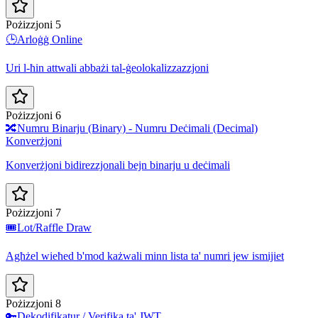
Pożizzjoni 5
🕒
Arloġġ Online
Uri l-ħin attwali abbażi tal-ġeolokalizzazzjoni
Pożizzjoni 6
🔀
Numru Binarju (Binary) - Numru Deċimali (Decimal)
Konverżjoni
Konverżjoni bidirezzjonali bejn binarju u deċimali
Pożizzjoni 7
🎟️
Lot/Raffle Draw
Agħżel wieħed b'mod każwali minn lista ta' numri jew ismijiet
Pożizzjoni 8
🔑
Dekodifikatur / Verifika ta' JWT