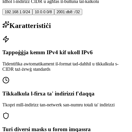
Idħol l-indirizz CIDR u agħfas il-buttuna tal-kalkolu
192.168.1.0/24
10.0.0.0/8
2001:db8::/32
Karatteristiċi
Tappoġġja kemm IPv4 kif ukoll IPv6
Tidentifika awtomatikament il-format tad-daħħil u tikkalkula s-
CIDR taż-żewġ standards
Tikkalkula l-firxa ta' indirizzi f'daqqa
Tkopri mill-indirizz tan-netwerk san-numru totali ta' indirizzi
Turi diversi masks u forom imqassra