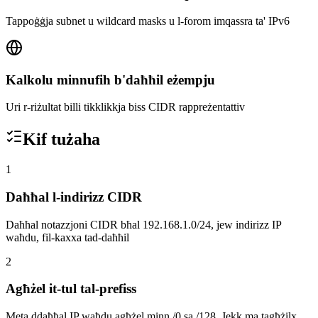
Tappoġġja subnet u wildcard masks u l-forom imqassra ta' IPv6
Kalkolu minnufih b'daħħil eżempju
Uri r-riżultat billi tikklikkja biss CIDR rappreżentattiv
Kif tużaha
1
Daħħal l-indirizz CIDR
Daħħal notazzjoni CIDR bħal 192.168.1.0/24, jew indirizz IP
waħdu, fil-kaxxa tad-daħħil
2
Agħżel it-tul tal-prefiss
Meta ddaħħal IP waħdu agħżel minn /0 sa /128. Jekk ma tagħżilx,