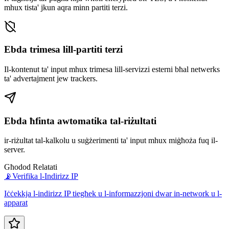
mhux tista' jkun aqra minn partiti terzi.
Ebda trimesa lill-partiti terzi
Il-kontenut ta' input mhux trimesa lill-servizzi esterni bħal netwerks
ta' advertajment jew trackers.
Ebda ħfinta awtomatika tal-riżultati
ir-riżultat tal-kalkolu u suġżerimenti ta' input mhux miġħoża fuq il-
server.
Għodod Relatati
📡
Verifika l-Indirizz IP
Iċċekkja l-indirizz IP tiegħek u l-informazzjoni dwar in-network u l-
apparat