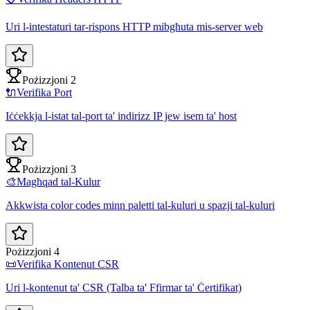
Uri l-intestaturi tar-rispons HTTP mibgħuta mis-server web
Pożizzjoni 2
🔌
Verifika Port
Iċċekkja l-istat tal-port ta' indirizz IP jew isem ta' host
Pożizzjoni 3
🎨
Magħqad tal-Kulur
Akkwista color codes minn paletti tal-kuluri u spazji tal-kuluri
Pożizzjoni 4
📜
Verifika Kontenut CSR
Uri l-kontenut ta' CSR (Talba ta' Ffirmar ta' Ċertifikat)