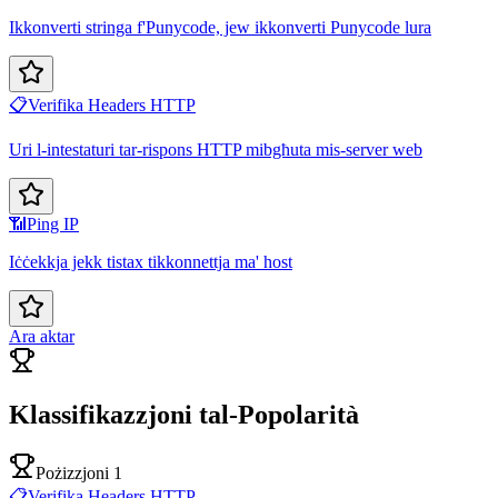
Ikkonverti stringa f'Punycode, jew ikkonverti Punycode lura
📋
Verifika Headers HTTP
Uri l-intestaturi tar-rispons HTTP mibgħuta mis-server web
📶
Ping IP
Iċċekkja jekk tistax tikkonnettja ma' host
Ara aktar
Klassifikazzjoni tal-Popolarità
Pożizzjoni 1
📋
Verifika Headers HTTP