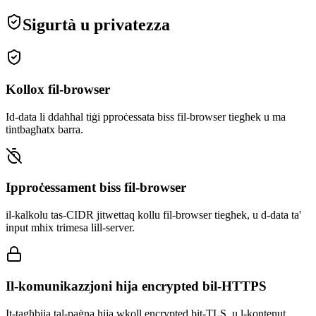
Sigurtà u privatezza
Kollox fil-browser
Id-data li ddaħħal tiġi pproċessata biss fil-browser tiegħek u ma
tintbagħatx barra.
Ipproċessament biss fil-browser
il-kalkolu tas-CIDR jitwettaq kollu fil-browser tiegħek, u d-data ta'
input mhix trimesa lill-server.
Il-komunikazzjoni hija encrypted bil-HTTPS
It-tagħbija tal-paġna hija wkoll encrypted bit-TLS, u l-kontenut