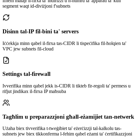
Ifhem malajr il-firxa ta' indirizzi u n-numru ta' apparati ta' kull
segment waqt id-diviżjoni f'subnets
Disinn tal-IP fil-bini ta' servers
Iċċekkja minn qabel il-firxa tas-CIDR li tispeċifika fil-ħolqien ta'
VPC jew subnets fil-cloud
Settings tal-firewall
Ivverifika minn qabel jekk is-CIDR li tikteb fir-regoli ta' permess u
rifjut jindikax il-firxa IP maħsuba
Tagħlim u preparazzjoni għall-eżamijiet tan-netwerk
Użaha biex tivverifika t-tweġibiet ta' eżerċizzji tal-kalkolu tas-
subnets jew biex tikkonferma l-fehim qabel eżami ta' ċertifikazzjoni