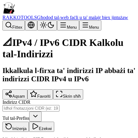
RAKKOTOOLS
Għodod tal-web faċli u ta' malajr biex jintużaw
Fittex
Menu
Menu
📐
IPv4 / IPv6 CIDR Kalkolu
tal-Indirizzi
Ikkalkula l-firxa ta' indirizzi IP abbażi ta'
indirizzi CIDR IPv4 u IPv6
Aqsam
Favoriti
Skrin sħiħ
Indirizz CIDR
Tul tal-Prefiss
Irriżenja
Eżekwi