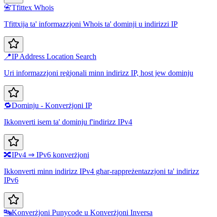
📇
Tfittex Whois
Tfittxija ta' informazzjoni Whois ta' dominji u indirizzi IP
📍
IP Address Location Search
Uri informazzjoni reġjonali minn indirizz IP, host jew dominju
🔁
Dominju - Konverżjoni IP
Ikkonverti isem ta' dominju f'indirizz IPv4
🔀
IPv4 ⇒ IPv6 konverżjoni
Ikkonverti minn indirizz IPv4 għar-rappreżentazzjoni ta' indirizz
IPv6
🔤
Konverżjoni Punycode u Konverżjoni Inversa