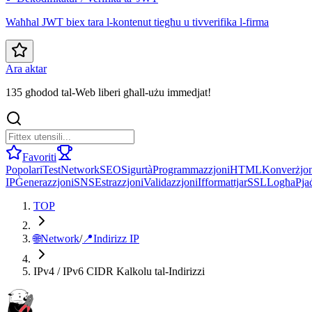
Waħħal JWT biex tara l-kontenut tiegħu u tivverifika l-firma
Ara aktar
135 għodod tal-Web liberi għall-użu immedjat!
Favoriti
Popolari
Test
Network
SEO
Sigurtà
Programmazzjoni
HTML
Konverżjon
IP
Ġenerazzjoni
SNS
Estrazzjoni
Validazzjoni
Ifformattjar
SSL
Logħa
Pja
TOP
🌐
Network
/
📍
Indirizz IP
IPv4 / IPv6 CIDR Kalkolu tal-Indirizzi