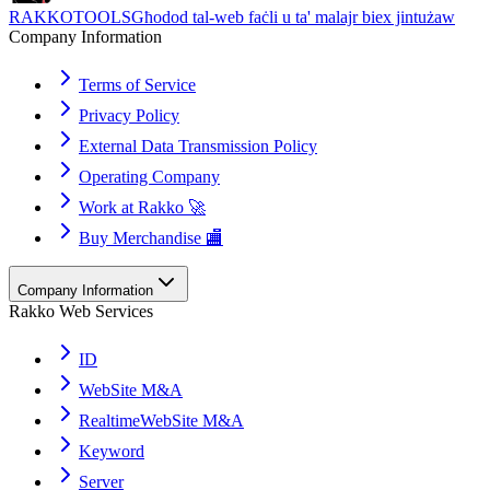
RAKKOTOOLS
Għodod tal-web faċli u ta' malajr biex jintużaw
Company Information
Terms of Service
Privacy Policy
External Data Transmission Policy
Operating Company
Work at Rakko 🚀
Buy Merchandise 🏬
Company Information
Rakko Web Services
ID
WebSite M&A
RealtimeWebSite M&A
Keyword
Server