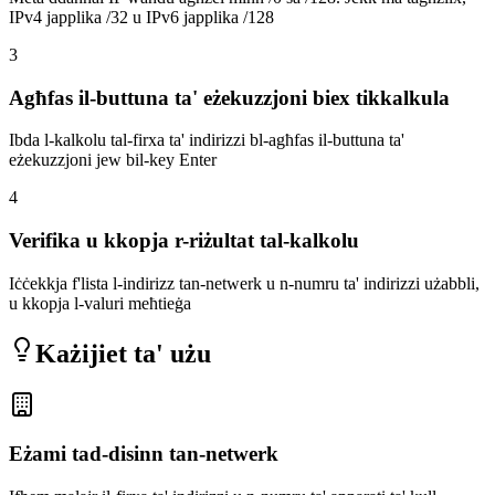
IPv4 japplika /32 u IPv6 japplika /128
3
Agħfas il-buttuna ta' eżekuzzjoni biex tikkalkula
Ibda l-kalkolu tal-firxa ta' indirizzi bl-agħfas il-buttuna ta'
eżekuzzjoni jew bil-key Enter
4
Verifika u kkopja r-riżultat tal-kalkolu
Iċċekkja f'lista l-indirizz tan-netwerk u n-numru ta' indirizzi użabbli,
u kkopja l-valuri meħtieġa
Każijiet ta' użu
Eżami tad-disinn tan-netwerk