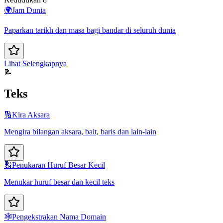
🌍
Jam Dunia
Paparkan tarikh dan masa bagi bandar di seluruh dunia
Lihat Selengkapnya
📝
Teks
🔢
Kira Aksara
Mengira bilangan aksara, bait, baris dan lain-lain
🔠
Penukaran Huruf Besar Kecil
Menukar huruf besar dan kecil teks
🕸️
Pengekstrakan Nama Domain