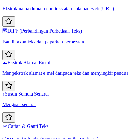
Ekstrak nama domain dari teks atau halaman web (URL)
🆚
DIFF (Perbandingan Perbedaan Teks)
Bandingkan teks dan paparkan perbezaan
📧
Ekstrak Alamat Email
Mengekstrak alamat e-mel daripada teks dan menyingkir pendua
↕️
Susun Semula Senarai
Mengisih senarai
✏️
Carian & Ganti Teks
Cari dan ganti teks (menyokong ungkapan biasa)