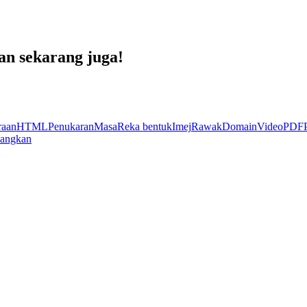
an sekarang juga!
raan
HTML
Penukaran
Masa
Reka bentuk
Imej
Rawak
Domain
Video
PDF
angkan