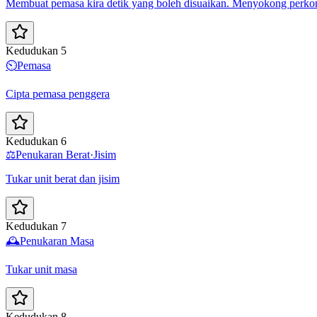
Membuat pemasa kira detik yang boleh disuaikan. Menyokong perk
Kedudukan 5
⏲️
Pemasa
Cipta pemasa penggera
Kedudukan 6
⚖️
Penukaran Berat·Jisim
Tukar unit berat dan jisim
Kedudukan 7
🕰️
Penukaran Masa
Tukar unit masa
Kedudukan 8