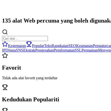
135 alat Web percuma yang boleh digunak
Kegemaran
Popular
Teks
Rangkaian
SEO
Keamanan
Pengaturca
IP
Dijana
SNS
Ekstrak
Pengesahan
Pemformatan
SSL
Permainan
Menyen
Favorit
Tidak ada alat favorit yang terdaftar
Kedudukan Populariti