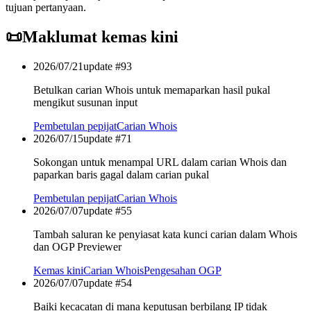
tujuan pertanyaan.
📜
Maklumat kemas kini
2026/07/21
update #
93
Betulkan carian Whois untuk memaparkan hasil pukal
mengikut susunan input
Pembetulan pepijat
Carian Whois
2026/07/15
update #
71
Sokongan untuk menampal URL dalam carian Whois dan
paparkan baris gagal dalam carian pukal
Pembetulan pepijat
Carian Whois
2026/07/07
update #
55
Tambah saluran ke penyiasat kata kunci carian dalam Whois
dan OGP Previewer
Kemas kini
Carian Whois
Pengesahan OGP
2026/07/07
update #
54
Baiki kecacatan di mana keputusan berbilang IP tidak