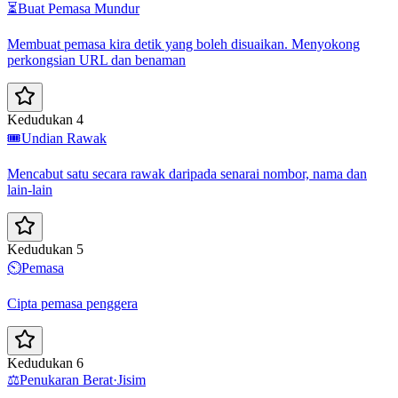
⏳
Buat Pemasa Mundur
Membuat pemasa kira detik yang boleh disuaikan. Menyokong
perkongsian URL dan benaman
Kedudukan 4
🎟️
Undian Rawak
Mencabut satu secara rawak daripada senarai nombor, nama dan
lain-lain
Kedudukan 5
⏲️
Pemasa
Cipta pemasa penggera
Kedudukan 6
⚖️
Penukaran Berat·Jisim