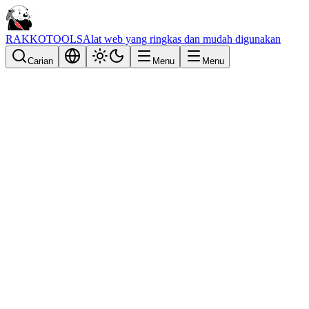
RAKKOTOOLS
Alat web yang ringkas dan mudah digunakan
Carian
Menu
Menu