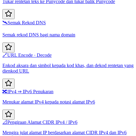
Tukar rentetan teks ke Punycode dan tukar balik Punycode
🛰️
Semak Rekod DNS
Semak rekod DNS bagi nama domain
🔗
URL Encode · Decode
Enkod aksara dan simbol kepada kod khas, dan dekod rentetan yang
dienkod URL
🔀
IPv4 ⇒ IPv6 Penukaran
Menukar alamat IPv4 kepada notasi alamat IPv6
📐
Pengiraan Alamat CIDR IPv4 / IPv6
Mengira julat alamat IP berdasarkan alamat CIDR IPv4 dan IPv6