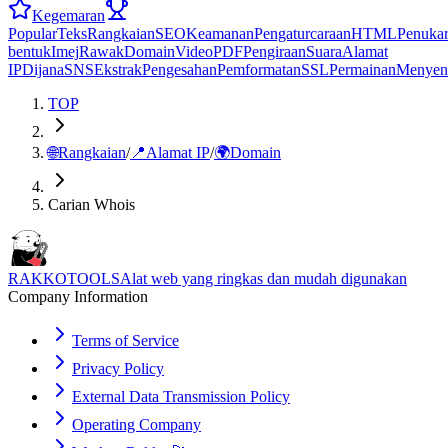
Kegemaran
Popular
Teks
Rangkaian
SEO
Keamanan
Pengaturcaraan
HTML
Penuka
bentuk
Imej
Rawak
Domain
Video
PDF
Pengiraan
Suara
Alamat
IP
Dijana
SNS
Ekstrak
Pengesahan
Pemformatan
SSL
Permainan
Menyen
TOP
🌐
Rangkaian
/
📍
Alamat IP
/
🌍
Domain
Carian Whois
RAKKOTOOLS
Alat web yang ringkas dan mudah digunakan
Company Information
Terms of Service
Privacy Policy
External Data Transmission Policy
Operating Company