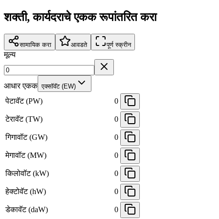
शक्ती, कार्यदराचे एकक रूपांतरित करा
सामायिक करा
आवडते
पूर्ण स्क्रीन
मूल्य
आधार एकक
एक्साॅवॅट (EW)
पेटावॅट (PW)
0
टेरावॅट (TW)
0
गिगावॉट (GW)
0
मेगावॉट (MW)
0
किलोवॉट (kW)
0
हेक्टोवॅट (hW)
0
डेकावॅट (daW)
0