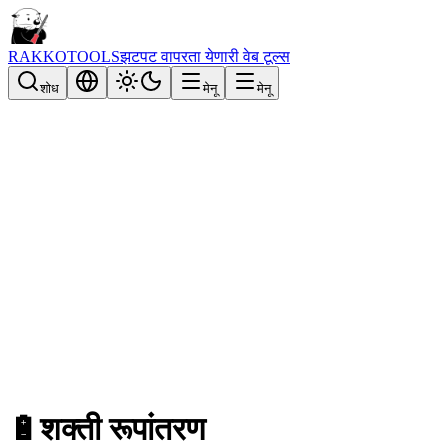
RAKKOTOOLS
झटपट वापरता येणारी वेब टूल्स
शोध
मेनू
मेनू
🔋
शक्ती रूपांतरण