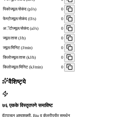
पिकोज्यूल/सेकंद (pJ/s)
0
फेम्टोज्यूल/सेकंद (fJ/s)
0
अॅटोज्यूल/सेकंद (aJ/s)
0
ज्यूल/तास (J/h)
0
ज्यूल/मिनिट (J/min)
0
किलोज्यूल/तास (kJ/h)
0
किलोज्यूल/मिनिट (kJ/min)
0
वैशिष्ट्ये
७६ एकके विस्तृतपणे समाविष्ट
वॅटपासून अश्वशक्ती, Btu व कॅलरीपर्यंत समर्थन