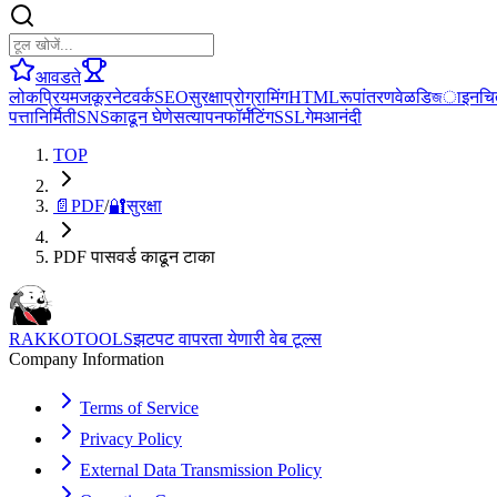
आवडते
लोकप्रिय
मजकूर
नेटवर्क
SEO
सुरक्षा
प्रोग्रामिंग
HTML
रूपांतरण
वेळ
डिজाइन
चि
पत्ता
निर्मिती
SNS
काढून घेणे
सत्यापन
फॉर्मॅटिंग
SSL
गेम
आनंदी
TOP
📄
PDF
/
🔐
सुरक्षा
PDF पासवर्ड काढून टाका
RAKKOTOOLS
झटपट वापरता येणारी वेब टूल्स
Company Information
Terms of Service
Privacy Policy
External Data Transmission Policy