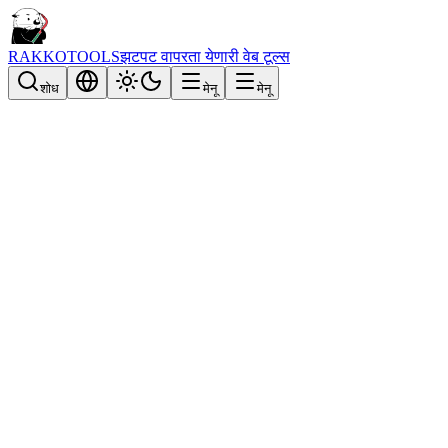
RAKKOTOOLS
झटपट वापरता येणारी वेब टूल्स
शोध
मेनू
मेनू