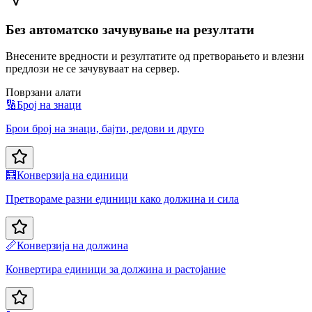
Без автоматско зачувување на резултати
Внесените вредности и резултатите од претворањето и влезни
предлози не се зачувуваат на сервер.
Поврзани алати
🔢
Број на знаци
Брои број на знаци, бајти, редови и друго
🧮
Конверзија на единици
Претвораме разни единици како должина и сила
📏
Конверзија на должина
Конвертира единици за должина и растојание