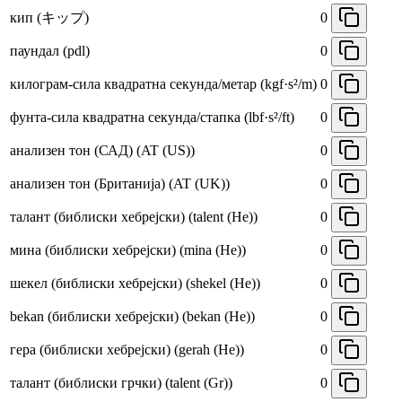
кип (キップ)
0
паундал (pdl)
0
килограм-сила квадратна секунда/метар (kgf·s²/m)
0
фунта-сила квадратна секунда/стапка (lbf·s²/ft)
0
анализен тон (САД) (AT (US))
0
анализен тон (Британија) (AT (UK))
0
талант (библиски хебрејски) (talent (He))
0
мина (библиски хебрејски) (mina (He))
0
шекел (библиски хебрејски) (shekel (He))
0
bekan (библиски хебрејски) (bekan (He))
0
гера (библиски хебрејски) (gerah (He))
0
талант (библиски грчки) (talent (Gr))
0