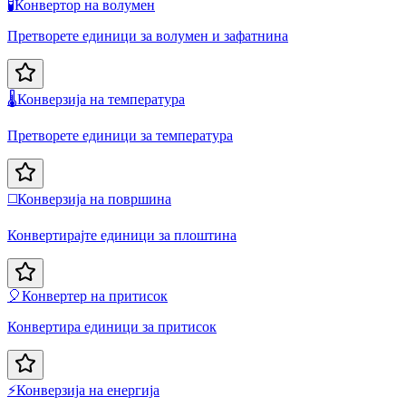
🧪
Конвертор на волумен
Претворете единици за волумен и зафатнина
🌡️
Конверзија на температура
Претворете единици за температура
◻️
Конверзија на површина
Конвертирајте единици за плоштина
🎈
Конвертер на притисок
Конвертира единици за притисок
⚡
Конверзија на енергија