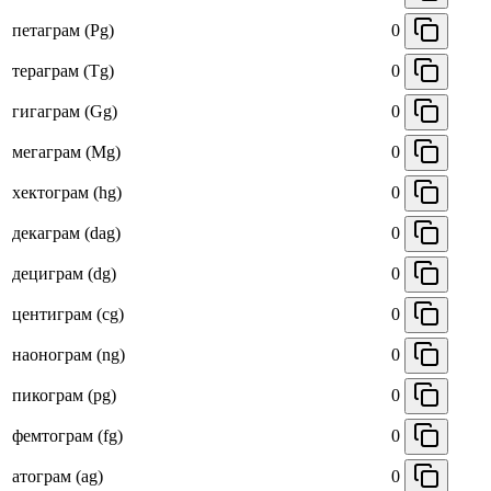
петаграм (Pg)
0
тераграм (Tg)
0
гигаграм (Gg)
0
мегаграм (Mg)
0
хектограм (hg)
0
декаграм (dag)
0
дециграм (dg)
0
центиграм (cg)
0
наонограм (ng)
0
пикограм (pg)
0
фемтограм (fg)
0
атограм (ag)
0