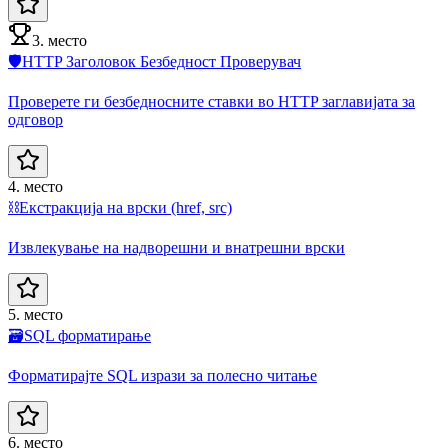
3. место
🛡️
HTTP Заголовок Безбедност Проверувач
Проверете ги безбедносните ставки во HTTP заглавијата за
одговор
4. место
⛓️
Екстракција на врски (href, src)
Извлекување на надворешни и внатрешни врски
5. место
🗃️
SQL форматирање
Форматирајте SQL изрази за полесно читање
6. место