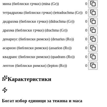
мина (библиски грчки) (mina (Gr))
0
тетрадрахма (библиски грчки) (tetradrachma (Gr))
0
дидрахма (библиски грчки) (didrachma (Gr))
0
драхма (библиски грчки) (drachma (Gr))
0
денариус (библиски римски) (denarius (Ro))
0
асарион (библиски римски) (assarion (Ro))
0
квадранс (библиски римски) (quadrans (Ro))
0
лептон (библиски римски) (lepton (Ro))
0
Карактеристики
Богат избор единици за тежина и маса