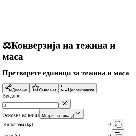
⚖️
Конверзија на тежина и
маса
Претворете единици за тежина и маса
Делење
Омилени
Целоекранска
Вредност
Основна единица
Метрична тона (t)
Килограм (kg)
0
Грам (g)
0