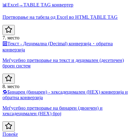
📊
Excel→TABLE TAG конвертер
Претворање на табела од Excel во HTML TABLE TAG
7. место
🔟
Текст - Децимална (Decimal) конверзија・обратна
конверзија
Меѓусебно претворање на текст и децимален (десетичен)
броен систем
8. место
🔁
Бинарен (бинарен) - хексадецимален (HEX) конверзија и
обратна конверзија
Меѓусебно претворање на бинарен (двоичен) и
хексадецимален (HEX) број
Повеќе