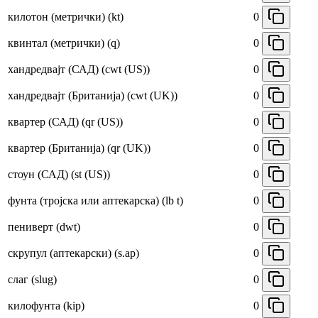
килотон (метрички) (kt)
0
квинтал (метрички) (q)
0
хандредвајт (САД) (cwt (US))
0
хандредвајт (Британија) (cwt (UK))
0
квартер (САД) (qr (US))
0
квартер (Британија) (qr (UK))
0
стоун (САД) (st (US))
0
фунта (тројска или аптекарска) (lb t)
0
пениверт (dwt)
0
скрупул (аптекарски) (s.ap)
0
слаг (slug)
0
килофунта (kip)
0