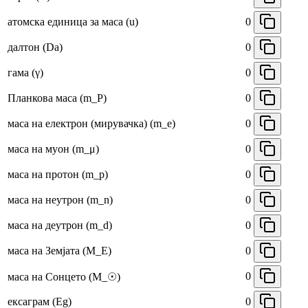
атомска единица за маса (u)
0
далтон (Da)
0
гама (γ)
0
Планкова маса (m_P)
0
маса на електрон (мирувачка) (m_e)
0
маса на муон (m_μ)
0
маса на протон (m_p)
0
маса на неутрон (m_n)
0
маса на деутрон (m_d)
0
маса на Земјата (M_E)
0
0
маса на Сонцето (M_☉)
ексаграм (Eg)
0