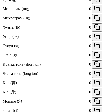
Милиграм (mg)
0
Микрограм (µg)
0
Фунта (lb)
0
Унца (oz)
0
Стоун (st)
0
Grain (gr)
0
Кратка тона (short ton)
0
Долга тона (long ton)
0
Kan (貫)
0
Kin (斤)
0
Momme (匁)
0
карат (ct)
0