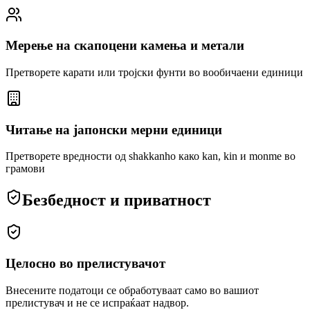
Мерење на скапоцени камења и метали
Претворете карати или тројски фунти во вообичаени единици
Читање на јапонски мерни единици
Претворете вредности од shakkanho како kan, kin и monme во
грамови
Безбедност и приватност
Целосно во прелистувачот
Внесените податоци се обработуваат само во вашиот
прелистувач и не се испраќаат надвор.