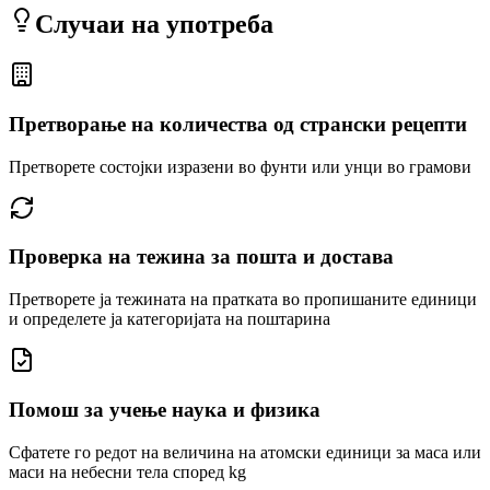
Случаи на употреба
Претворање на количества од странски рецепти
Претворете состојки изразени во фунти или унци во грамови
Проверка на тежина за пошта и достава
Претворете ја тежината на пратката во пропишаните единици
и определете ја категоријата на поштарина
Помош за учење наука и физика
Сфатете го редот на величина на атомски единици за маса или
маси на небесни тела според kg