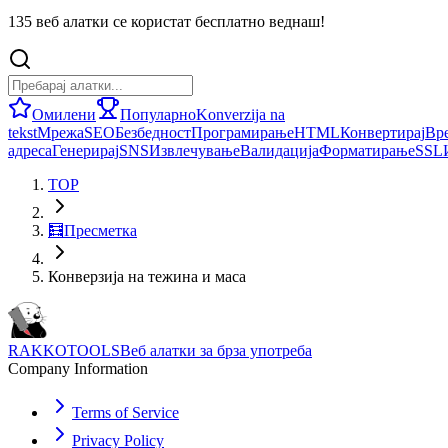
135 веб алатки се користат бесплатно веднаш!
Омилени
Популарно
Konverzija na
tekst
Мрежа
SEO
Безбедност
Програмирање
HTML
Конвертирај
Вр
адреса
Генерирај
SNS
Извлечување
Валидација
Форматирање
SSL
TOP
🧮
Пресметка
Конверзија на тежина и маса
RAKKOTOOLS
Веб алатки за брза употреба
Company Information
Terms of Service
Privacy Policy