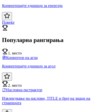
Конвертирајте единици за енергија
Повеќе
Популарна рангирања
1. место
🧭
Конвертор на агли
Конвертирајте единици за агол
2. место
📑
Насловна екстрактор
Извлекување на наслови, TITLE и број на знаци на
страницата