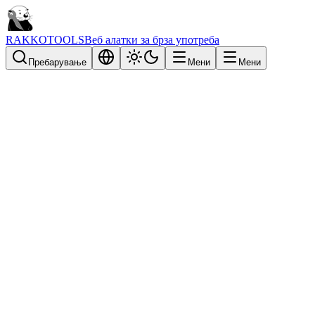
RAKKOTOOLS
Веб алатки за брза употреба
Пребарување
Мени
Мени