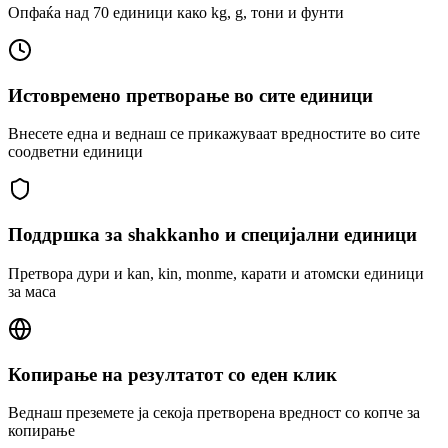
Опфаќа над 70 единици како kg, g, тони и фунти
Истовремено претворање во сите единици
Внесете една и веднаш се прикажуваат вредностите во сите
соодветни единици
Поддршка за shakkanho и специјални единици
Претвора дури и kan, kin, monme, карати и атомски единици
за маса
Копирање на резултатот со еден клик
Веднаш преземете ја секоја претворена вредност со копче за
копирање