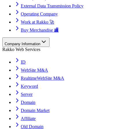
External Data Transmission Policy
Operating Company
Work at Rakko 🚀
Buy Merchandise 🏬
Company Information
Rakko Web Services
ID
WebSite M&A
RealtimeWebSite M&A
Keyword
Server
Domain
Domain Market
Affiliate
Old Domain