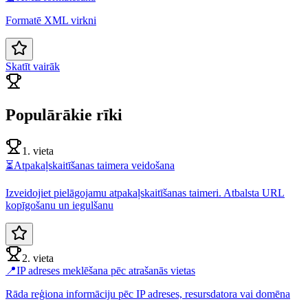
Formatē XML virkni
Skatīt vairāk
Populārākie rīki
1. vieta
⏳
Atpakaļskaitīšanas taimera veidošana
Izveidojiet pielāgojamu atpakaļskaitīšanas taimeri. Atbalsta URL
kopīgošanu un iegulšanu
2. vieta
📍
IP adreses meklēšana pēc atrašanās vietas
Rāda reģiona informāciju pēc IP adreses, resursdatora vai domēna