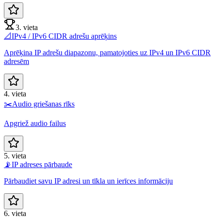
3. vieta
📐
IPv4 / IPv6 CIDR adrešu aprēķins
Aprēķina IP adrešu diapazonu, pamatojoties uz IPv4 un IPv6 CIDR
adresēm
4. vieta
✂️
Audio griešanas rīks
Apgriež audio failus
5. vieta
📡
IP adreses pārbaude
Pārbaudiet savu IP adresi un tīkla un ierīces informāciju
6. vieta