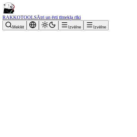
RAKKOTOOLS
Ātri un ērti tīmekļa rīki
Meklēt
Izvēlne
Izvēlne