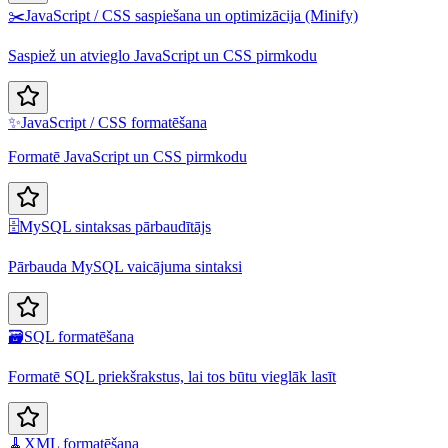
✂️
JavaScript / CSS saspiešana un optimizācija (Minify)
Saspiež un atvieglo JavaScript un CSS pirmkodu
✨
JavaScript / CSS formatēšana
Formatē JavaScript un CSS pirmkodu
🗄️
MySQL sintaksas pārbaudītājs
Pārbauda MySQL vaicājuma sintaksi
🗃️
SQL formatēšana
Formatē SQL priekšrakstus, lai tos būtu vieglāk lasīt
🧹
XML formatēšana