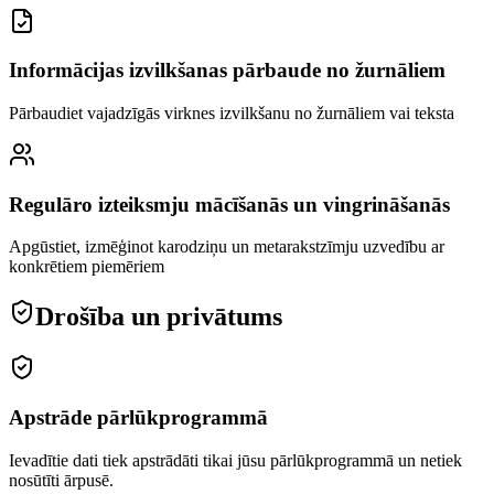
Informācijas izvilkšanas pārbaude no žurnāliem
Pārbaudiet vajadzīgās virknes izvilkšanu no žurnāliem vai teksta
Regulāro izteiksmju mācīšanās un vingrināšanās
Apgūstiet, izmēģinot karodziņu un metarakstzīmju uzvedību ar
konkrētiem piemēriem
Drošība un privātums
Apstrāde pārlūkprogrammā
Ievadītie dati tiek apstrādāti tikai jūsu pārlūkprogrammā un netiek
nosūtīti ārpusē.