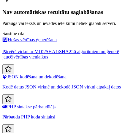
Nav automātiskas rezultātu saglabāšanas
Paraugs vai teksts un ievades ieteikumi netiek glabāti serverī.
Saistītie rīki
#️⃣
Hešas vērtības ģenerēšana
Pārvērš virkni ar MD5/SHA1/SHA256 algoritmiem un ģenerē
jaucējvērtības vienlaikus
🧩
JSON kodēšana un dekodēšana
Kodē datus JSON virknē un dekodē JSON virkni atpakaļ datos
🐘
PHP sintakse pārbaudītājs
Pārbauda PHP koda sintaksi