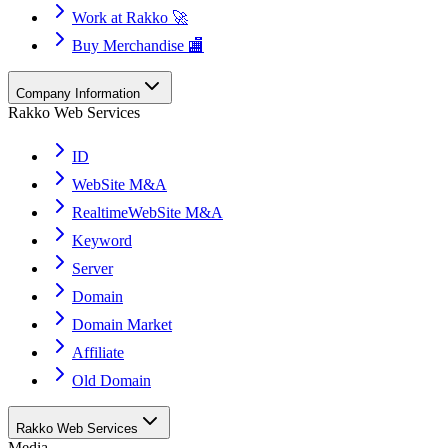
Work at Rakko 🚀
Buy Merchandise 🏬
Company Information
Rakko Web Services
ID
WebSite M&A
RealtimeWebSite M&A
Keyword
Server
Domain
Domain Market
Affiliate
Old Domain
Rakko Web Services
Media