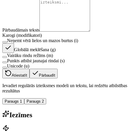
Pārbaudāmais teksts
Karogi (modifikatori)
Neņemt vērā lielos un mazos burtus (i)
Globālā meklēšana (g)
Vairāku rindu režīms (m)
Punkts atbilst jaunajai rindai (s)
Unicode (u)
Atiestatīt
Pārbaudīt
Ievadiet regulārās izteiksmes modeli un tekstu, lai redzētu atbilstības
rezultātus
Paraugs 1
Paraugs 2
Iezīmes