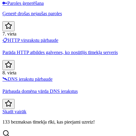
🔑
Paroles ģenerēšana
Ģenerē drošas nejaušas paroles
7. vieta
📋
HTTP virsrakstu pārbaude
Parāda HTTP atbildes galvenes, ko nosūtījis tīmekļa serveris
8. vieta
🛰️
DNS ierakstu pārbaude
Pārbauda domēna vārda DNS ierakstus
Skatīt vairāk
133 bezmaksas tīmekļa rīki, kas pieejami uzreiz!