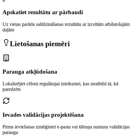
4
Apskatiet rezultātu ar pārbaudi
Uz vietas parāda salīdzināšanas rezultātu ar izceltām atbilstošajām
daļām
Lietošanas piemēri
Parauga atkļūdošana
Lokalizējiet cēloni regulārajai izteiksmei, kas neatbilst tā, kā
paredzēts
Ievades validācijas projektēšana
Pirms ieviešanas izmēģiniet e-pasta vai tālruņa numura validācijas
paraugu