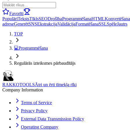
Favorīti
Populāri
Teksts
Tīkls
SEO
Drošība
Programmēšana
HTML
Konvertēšana
adrese
Ģenerēt
SNS
Ekstrakcija
Validācija
Formatēšana
SSL
Spēle
Jautrs
TOP
💻
Programmēšana
Regulārās izteiksmes pārbaudītājs
RAKKOTOOLS
Ātri un ērti tīmekļa rīki
Company Information
Terms of Service
Privacy Policy
External Data Transmission Policy
Operating Company