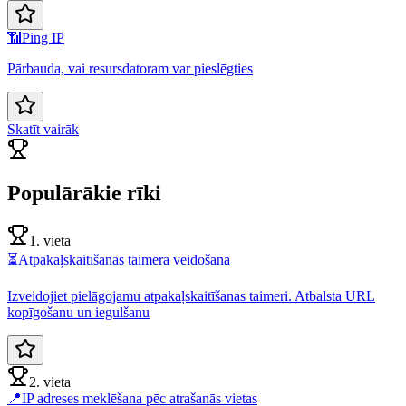
📶
Ping IP
Pārbauda, vai resursdatoram var pieslēgties
Skatīt vairāk
Populārākie rīki
1. vieta
⏳
Atpakaļskaitīšanas taimera veidošana
Izveidojiet pielāgojamu atpakaļskaitīšanas taimeri. Atbalsta URL
kopīgošanu un iegulšanu
2. vieta
📍
IP adreses meklēšana pēc atrašanās vietas