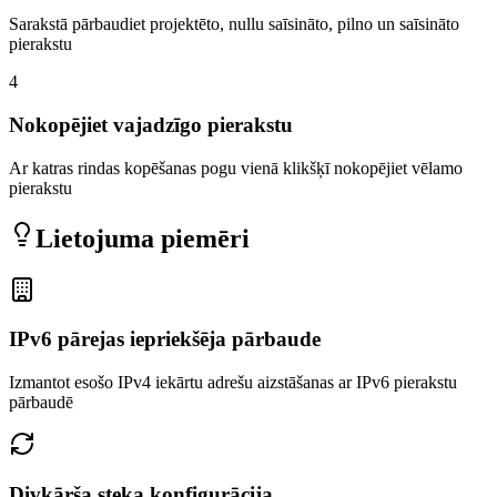
Sarakstā pārbaudiet projektēto, nullu saīsināto, pilno un saīsināto
pierakstu
4
Nokopējiet vajadzīgo pierakstu
Ar katras rindas kopēšanas pogu vienā klikšķī nokopējiet vēlamo
pierakstu
Lietojuma piemēri
IPv6 pārejas iepriekšēja pārbaude
Izmantot esošo IPv4 iekārtu adrešu aizstāšanas ar IPv6 pierakstu
pārbaudē
Divkārša steka konfigurācija