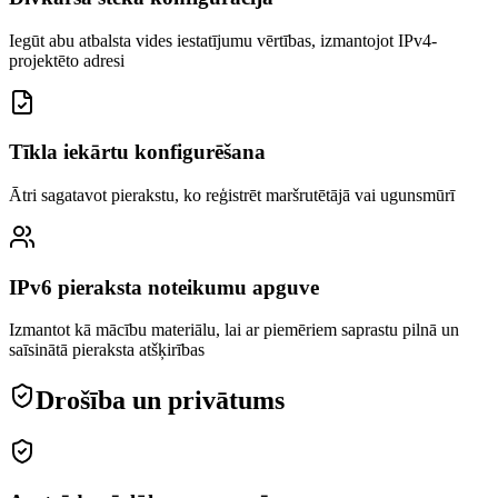
Iegūt abu atbalsta vides iestatījumu vērtības, izmantojot IPv4-
projektēto adresi
Tīkla iekārtu konfigurēšana
Ātri sagatavot pierakstu, ko reģistrēt maršrutētājā vai ugunsmūrī
IPv6 pieraksta noteikumu apguve
Izmantot kā mācību materiālu, lai ar piemēriem saprastu pilnā un
saīsinātā pieraksta atšķirības
Drošība un privātums