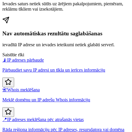
Ievades saturs netiek sūtīts uz ārējiem pakalpojumiem, piemēram,
reklāmu tīkliem vai izsekotājiem.
Nav automātiskas rezultātu saglabāšanas
ievadītā IP adrese un ievades ieteikumi netiek glabāti serverī.
Saistītie rīki
📡
IP adreses pārbaude
Pārbaudiet savu IP adresi un tīkla un ierīces informāciju
📇
Whois meklēšana
Meklē domēnu un IP adrešu Whois informāciju
📍
IP adreses meklēšana pēc atrašanās vietas
Rāda reģiona informāciju pēc IP adreses, resursdatora vai domēna