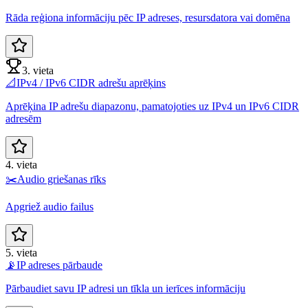
Rāda reģiona informāciju pēc IP adreses, resursdatora vai domēna
3. vieta
📐
IPv4 / IPv6 CIDR adrešu aprēķins
Aprēķina IP adrešu diapazonu, pamatojoties uz IPv4 un IPv6 CIDR
adresēm
4. vieta
✂️
Audio griešanas rīks
Apgriež audio failus
5. vieta
📡
IP adreses pārbaude
Pārbaudiet savu IP adresi un tīkla un ierīces informāciju