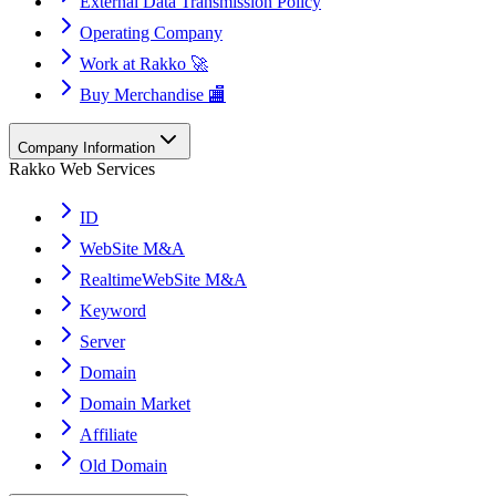
External Data Transmission Policy
Operating Company
Work at Rakko 🚀
Buy Merchandise 🏬
Company Information
Rakko Web Services
ID
WebSite M&A
RealtimeWebSite M&A
Keyword
Server
Domain
Domain Market
Affiliate
Old Domain