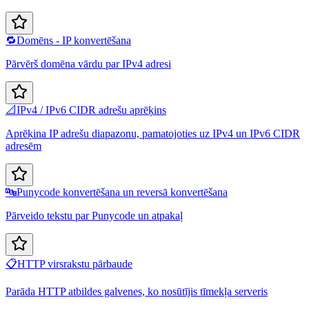
🔁
Domēns - IP konvertēšana
Pārvērš domēna vārdu par IPv4 adresi
📐
IPv4 / IPv6 CIDR adrešu aprēķins
Aprēķina IP adrešu diapazonu, pamatojoties uz IPv4 un IPv6 CIDR
adresēm
🔤
Punycode konvertēšana un reversā konvertēšana
Pārveido tekstu par Punycode un atpakaļ
📋
HTTP virsrakstu pārbaude
Parāda HTTP atbildes galvenes, ko nosūtījis tīmekļa serveris