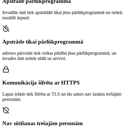
Apstrāde pārlūkprogrammā
Ievadītie dati tiek apstrādāti tikai jūsu pārlūkprogrammā un netiek
nosūtīti ārpusē.
Apstrāde tikai pārlūkprogrammā
adreses pārveide tiek veikta pilnībā jūsu pārlūkprogrammā, un
ievades dati netiek sūtīti uz serveri.
Komunikācija šifrēta ar HTTPS
Lapas ielāde tiek šifrēta ar TLS un tās saturs nav lasāms trešajām
personām.
Nav sūtīšanas trešajām personām