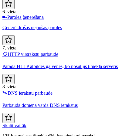
6. vieta
🔑
Paroles ģenerēšana
Ģenerē drošas nejaušas paroles
7. vieta
📋
HTTP virsrakstu pārbaude
Parāda HTTP atbildes galvenes, ko nosūtījis tīmekļa serveris
8. vieta
🛰️
DNS ierakstu pārbaude
Pārbauda domēna vārda DNS ierakstus
Skatīt vairāk
135 bezmaksas tīmekļa rīki, kas pieejami uzreiz!