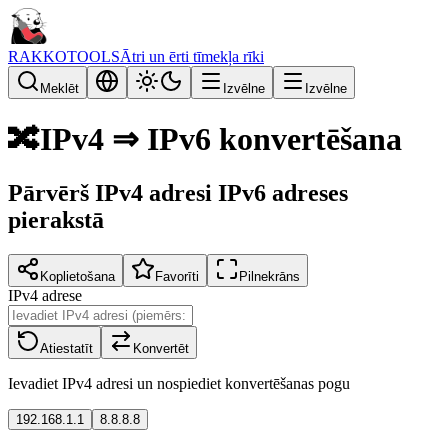
RAKKOTOOLS
Ātri un ērti tīmekļa rīki
Meklēt
Izvēlne
Izvēlne
🔀
IPv4 ⇒ IPv6 konvertēšana
Pārvērš IPv4 adresi IPv6 adreses
pierakstā
Koplietošana
Favorīti
Pilnekrāns
IPv4 adrese
Atiestatīt
Konvertēt
Ievadiet IPv4 adresi un nospiediet konvertēšanas pogu
192.168.1.1
8.8.8.8