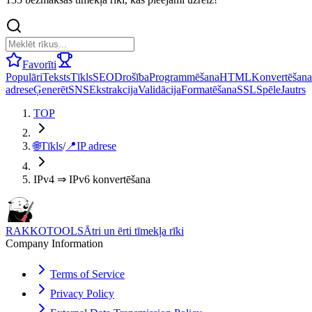
Favorīti
Populāri
Teksts
Tīkls
SEO
Drošība
Programmēšana
HTML
Konvertēšana
adrese
Ģenerēt
SNS
Ekstrakcija
Validācija
Formatēšana
SSL
Spēle
Jautrs
TOP
🌐
Tīkls
/
📍
IP adrese
IPv4 ⇒ IPv6 konvertēšana
RAKKOTOOLS
Ātri un ērti tīmekļa rīki
Company Information
Terms of Service
Privacy Policy