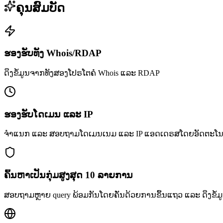
ຄຸນສົມບັດ
ຮອງຮັບທັງ Whois/RDAP
ດຶງຂໍ້ມູນຈາກທັງສອງໂປຣໂຕຄໍ Whois ແລະ RDAP
ຮອງຮັບໂດເມນ ແລະ IP
ຈຳແນກ ແລະ ສອບຖາມໂດເມນເນມ ແລະ IP ແອດເດຣສໂດຍອັດຕະໂນ
ຄົ້ນຫາເປັນກຸ່ມສູງສຸດ 10 ລາຍການ
ສອບຖາມຫຼາຍ query ພ້ອມກັນໂດຍຄັ່ນດ້ວຍການຂຶ້ນແຖວ ແລະ ດຶງຂໍ້