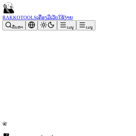
RAKKOTOOLS
ເຄື່ອງມືເວັບໃຊ້ງ່າຍ
ຄົ້ນຫາ
ເມນູ
ເມນູ
📇