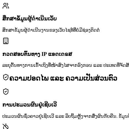
ສຶກສາຂໍ້ມູນຜູ້ດຳເນີນເວັບ
ສຶກສາຂໍ້ມູນຜູ້ດຳເນີນງານຂອງເວັບໄຊທ໌ທີ່ບໍ່ມີຊ່ອງຕິດຕໍ່
ກວດສອບຕົ້ນທາງ IP ແອດເດຣສ
ລະບຸຕົ້ນທາງການເຂົ້າເຖິງທີ່ໜ້າສົງໄສຈາກອົງກອນ ແລະ ປະເທດທີ່ຈັດສ
ຄວາມປອດໄພ ແລະ ຄວາມເປັນສ່ວນຕົວ
ການປະມວນຜົນຢູ່ເຊີບເວີ
ປະມວນຜົນຊົ່ວຄາວຢູ່ເຊີບເວີ ແລະ ລຶບຖິ້ມຫຼັງຈາກສົ່ງຜົນກັບຄືນ. ຂໍ້ມູນ