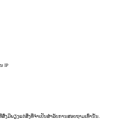
ັນ IP
ທີ່ສົ່ງມີພຽງແຕ່ສິ່ງທີ່ຈຳເປັນສຳລັບການສອບຖາມເທົ່ານັ້ນ.