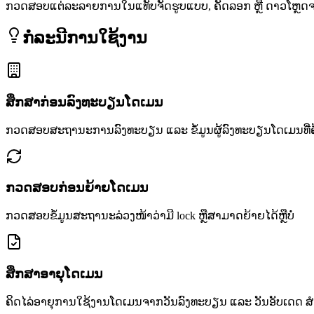
ກວດສອບແຕ່ລະລາຍການໃນແທັບຈັດຮູບແບບ, ຄັດລອກ ຫຼື ດາວໂຫຼດຈາ
ກໍລະນີການໃຊ້ງານ
ສຶກສາກ່ອນລົງທະບຽນໂດເມນ
ກວດສອບສະຖານະການລົງທະບຽນ ແລະ ຂໍ້ມູນຜູ້ລົງທະບຽນໂດເມນທີ່ຄ
ກວດສອບກ່ອນຍ້າຍໂດເມນ
ກວດສອບຂໍ້ມູນສະຖານະລ່ວງໜ້າວ່າມີ lock ຫຼືສາມາດຍ້າຍໄດ້ຫຼືບໍ່
ສຶກສາອາຍຸໂດເມນ
ຄິດໄລ່ອາຍຸການໃຊ້ງານໂດເມນຈາກວັນລົງທະບຽນ ແລະ ວັນອັບເດດ 