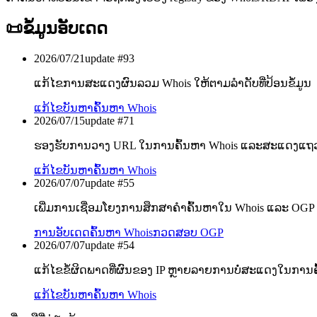
📜
ຂໍ້ມູນອັບເດດ
2026/07/21
update #
93
ແກ້ໄຂການສະແດງຜົນລວມ Whois ໃຫ້ຕາມລຳດັບທີ່ປ້ອນຂໍ້ມູນ
ແກ້ໄຂບັນຫາ
ຄົ້ນຫາ Whois
2026/07/15
update #
71
ຮອງຮັບການວາງ URL ໃນການຄົ້ນຫາ Whois ແລະສະແດງແຖວທີ່
ແກ້ໄຂບັນຫາ
ຄົ້ນຫາ Whois
2026/07/07
update #
55
ເພີ່ມການເຊື່ອມໂຍງການສຶກສາຄຳຄົ້ນຫາໃນ Whois ແລະ OGP 
ການອັບເດດ
ຄົ້ນຫາ Whois
ກວດສອບ OGP
2026/07/07
update #
54
ແກ້ໄຂຂໍ້ຜິດພາດທີ່ຜົນຂອງ IP ຫຼາຍລາຍການບໍ່ສະແດງໃນການຄົ
ແກ້ໄຂບັນຫາ
ຄົ້ນຫາ Whois