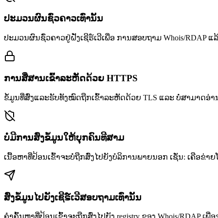
ປະມວນຜົນຊົ່ວຄາວເທົ່ານັ້ນ
ປະມວນຜົນຊົ່ວຄາວຢູ່ຝັ່ງເຊີຣ໌ເວີເພື່ອ ການສອບຖາມ Whois/RDAP ແລ້ວລ
ການສື່ສານເຂົ້າລະຫັດດ້ວຍ HTTPS
ຂໍ້ມູນທີ່ສົ່ງແລະຮັບທັງໝົດຖືກເຂົ້າລະຫັດດ້ວຍ TLS ແລະ ບໍ່ສາມາດອ່
ບໍ່ມີການສົ່ງຂໍ້ມູນໃຫ້ບຸກຄົນທີສາມ
ເນື້ອຫາທີ່ປ້ອນເຂົ້າຈະບໍ່ຖືກສົ່ງໄປຍັງບໍລິການພາຍນອກ ເຊັ່ນ: ເຄືອຂ່າ
ສົ່ງຂໍ້ມູນໄປຍັງເຊີຣ໌ເວີສອບຖາມເທົ່ານັ້ນ
ຄຳຄົ້ນຫາທີ່ປ້ອນເຂົ້າຈະຖືກສົ່ງໄປຍັງ registry ຂອງ Whois/RDAP ເພື