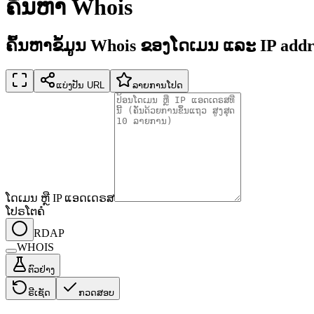
ຄົ້ນຫາ Whois
ຄົ້ນຫາຂໍ້ມູນ Whois ຂອງໂດເມນ ແລະ IP addr
ແບ່ງປັນ URL
ລາຍການໂປດ
ໂດເມນ ຫຼື IP ແອດເດຣສ
ໂປຣໂຕຄໍ
RDAP
WHOIS
ຕົວຢ່າງ
ຣີເຊັດ
ກວດສອບ