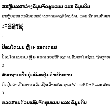
ສະຫຼັບລະຫວ່າງຂໍ້ມູນຈັດຮູບແບບ ແລະ ຂໍ້ມູນດິບ
ສະຫຼັບສະແດງຜົນລະຫວ່າງຕາຕະລາງທີ່ອ່ານງ່າຍ ແລະ ຂໍ້ຄວາມຕົ້ນສ
ວິທີໃຊ້
1
ປ້ອນໂດເມນ ຫຼື IP ແອດເດຣສ
ປ້ອນໂດເມນເນມ ຫຼື IP ແອດເດຣສທີ່ຕ້ອງການຄົ້ນຫາໃນຊ່ອງ, ຖ້າຫຼ
2
ສອບຖາມເປັນກຸ່ມດ້ວຍປຸ່ມດຳເນີນການ
ກົດປຸ່ມດຳເນີນການ ແລ້ວເຊີບເວີຈະສອບຖາມ Whois/RDAP ແລະ ສະ
3
ກວດສອບດ້ວຍແທັບຈັດຮູບແບບ ແລະ ຂໍ້ມູນດິບ