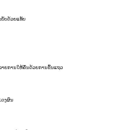
ະບັບດ້ວຍແທັບ
າຍລາຍການໃຫ້ຄັ່ນດ້ວຍການຂຶ້ນແຖວ
ແດງຜົນ