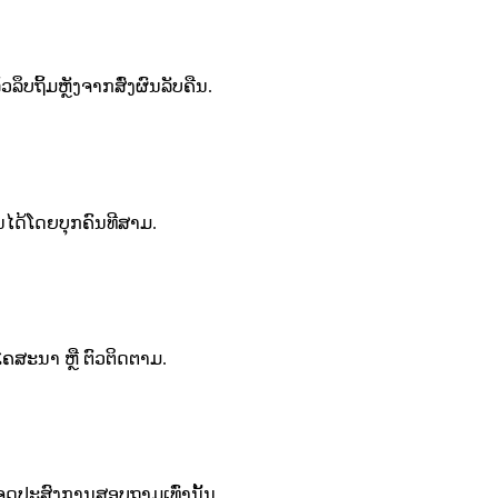
ຶບຖິ້ມຫຼັງຈາກສົ່ງຜົນລັບຄືນ.
ານໄດ້ໂດຍບຸກຄົນທີສາມ.
ຍໂຄສະນາ ຫຼື ຕົວຕິດຕາມ.
່ອຈຸດປະສົງການສອບຖາມເທົ່ານັ້ນ.