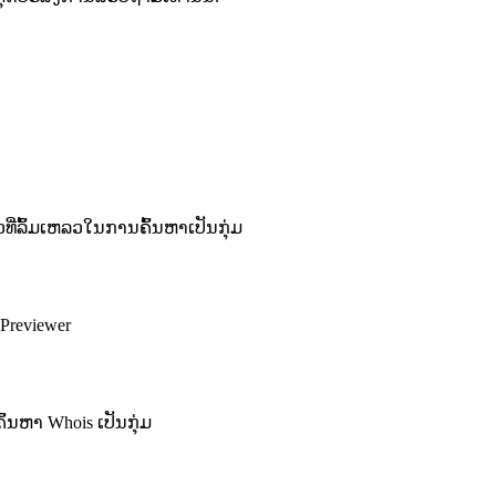
ລົ້ມເຫລວໃນການຄົ້ນຫາເປັນກຸ່ມ
Previewer
້ນຫາ Whois ເປັນກຸ່ມ