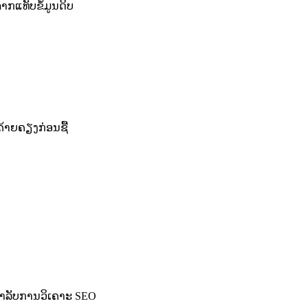
ກແທັບຂໍ້ມູນດິບ
້າຍຄຽງກ່ອນຊື້
ສຳລັບການວິເຄາະ SEO