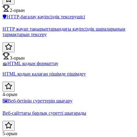
2-орын
🛡️
HTTP-бағалау қауіпсіздік тексерушісі
HTTP жауап тақырыптарындағы қауіпсіздік шараларының
тармақтарын тексеру
3-орын
🧽
HTML кодын форматтау
HTML кодын қалаған пішімде пішімдеу
4-орын
🖼️
Веб-бетінің суреттерін шығару
Веб-сайттағы барлық суретті шығарады
5-орын