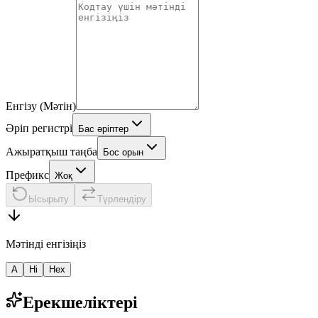
Енгізу (Мәтін)
Әріп регистрі
Бас әріптер
Ажыратқыш таңба
Бос орын
Префикс
Жоқ
Ысырыту
Түрлендіру
Мәтінді енгізіңіз
A
Hi
Hex
Ерекшеліктері