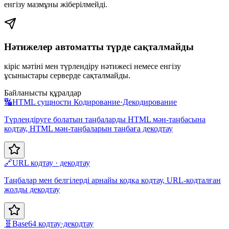
енгізу мазмұны жіберілмейді.
Нәтижелер автоматты түрде сақталмайды
кіріс мәтіні мен түрлендіру нәтижесі немесе енгізу
ұсыныстары серверде сақталмайды.
Байланысты құралдар
🔣
HTML сущности Кодирование·Декодирование
Түрлендіруге болатын таңбаларды HTML мән-таңбасына
кодтау, HTML мән-таңбаларын таңбаға декодтау
🔗
URL кодтау · декодтау
Таңбалар мен белгілерді арнайы кодқа кодтау, URL-кодталған
жолды декодтау
🧬
Base64 кодтау·декодтау