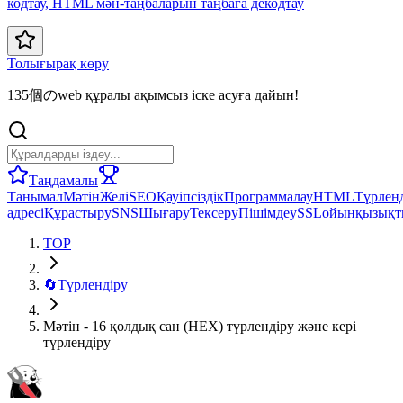
кодтау, HTML мән-таңбаларын таңбаға декодтау
Толығырақ көру
135個のweb құралы ақымсыз іске асуға дайын!
Таңдамалы
Танымал
Мәтін
Желі
SEO
Қауіпсіздік
Программалау
HTML
Түрлен
адресі
Құрастыру
SNS
Шығару
Тексеру
Пішімдеу
SSL
ойын
қызық
TOP
🔄
Түрлендіру
Мәтін - 16 қолдық сан (HEX) түрлендіру және кері
түрлендіру