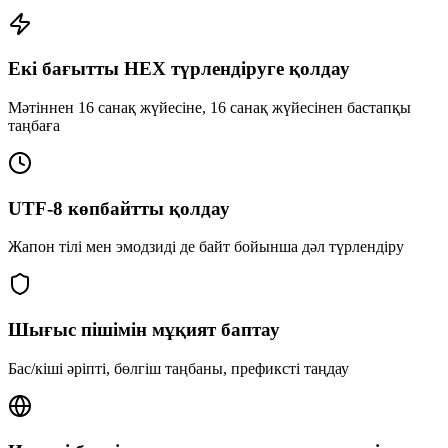
Екі бағытты HEX түрлендіруге қолдау
Мәтіннен 16 санақ жүйесіне, 16 санақ жүйесінен бастапқы
таңбаға
UTF-8 көпбайтты қолдау
Жапон тілі мен эмодзиді де байт бойынша дәл түрлендіру
Шығыс пішімін мұқият баптау
Бас/кіші әріпті, бөлгіш таңбаны, префиксті таңдау