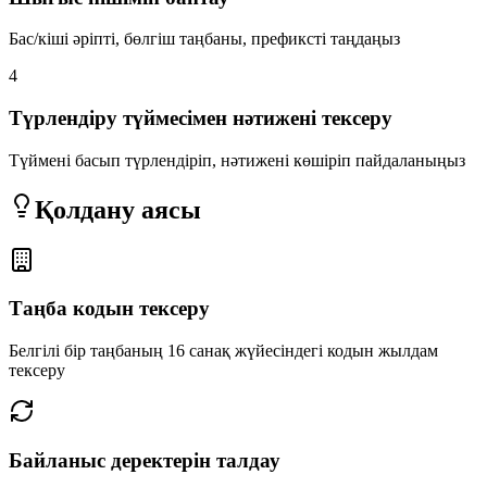
Бас/кіші әріпті, бөлгіш таңбаны, префиксті таңдаңыз
4
Түрлендіру түймесімен нәтижені тексеру
Түймені басып түрлендіріп, нәтижені көшіріп пайдаланыңыз
Қолдану аясы
Таңба кодын тексеру
Белгілі бір таңбаның 16 санақ жүйесіндегі кодын жылдам
тексеру
Байланыс деректерін талдау