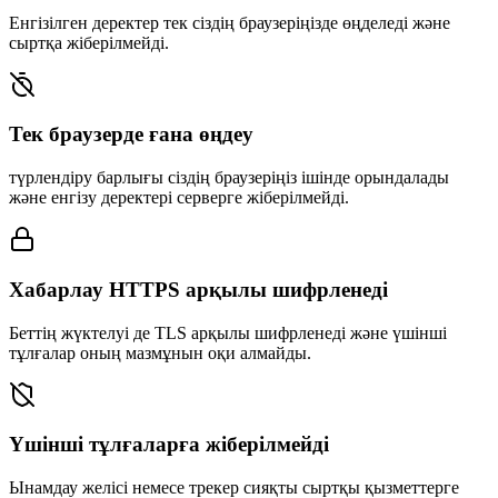
Енгізілген деректер тек сіздің браузеріңізде өңделеді және
сыртқа жіберілмейді.
Тек браузерде ғана өңдеу
түрлендіру барлығы сіздің браузеріңіз ішінде орындалады
және енгізу деректері серверге жіберілмейді.
Хабарлау HTTPS арқылы шифрленеді
Беттің жүктелуі де TLS арқылы шифрленеді және үшінші
тұлғалар оның мазмұнын оқи алмайды.
Үшінші тұлғаларға жіберілмейді
Ынамдау желісі немесе трекер сияқты сыртқы қызметтерге