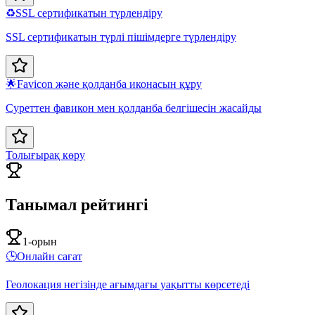
♻️
SSL сертификатын түрлендіру
SSL сертификатын түрлі пішімдерге түрлендіру
🌟
Favicon және қолданба иконасын құру
Суреттен фавикон мен қолданба белгішесін жасайды
Толығырақ көру
Танымал рейтингі
1-орын
🕒
Онлайн сағат
Геолокация негізінде ағымдағы уақытты көрсетеді