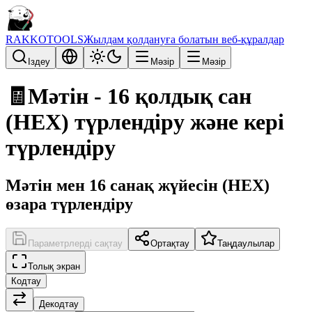
RAKKOTOOLS
Жылдам қолдануға болатын веб-құралдар
Іздеу
Мәзір
Мәзір
🧾
Мәтін - 16 қолдық сан
(HEX) түрлендіру және кері
түрлендіру
Мәтін мен 16 санақ жүйесін (HEX)
өзара түрлендіру
Параметрлерді сақтау
Ортақтау
Таңдаулылар
Толық экран
Кодтау
Декодтау