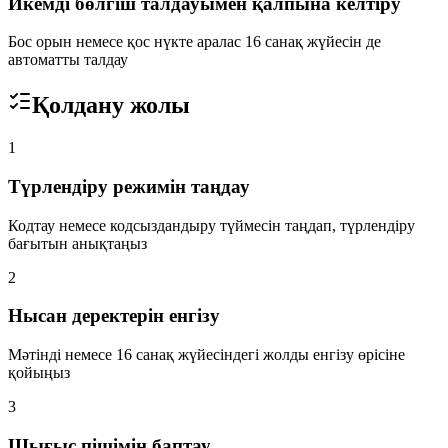
Икемді бөлгіш талдауымен қалпына келтіру
Бос орын немесе қос нүкте аралас 16 санақ жүйесін де
автоматты талдау
Қолдану жолы
1
Түрлендіру режимін таңдау
Кодтау немесе кодсыздандыру түймесін таңдап, түрлендіру
бағытын анықтаңыз
2
Нысан деректерін енгізу
Мәтінді немесе 16 санақ жүйесіндегі жолды енгізу өрісіне
қойыңыз
3
Шығыс пішімін баптау