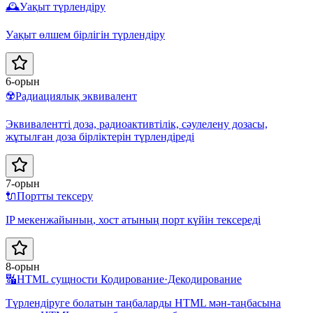
🕰️
Уақыт түрлендіру
Уақыт өлшем бірлігін түрлендіру
6-орын
☢️
Радиациялық эквивалент
Эквивалентті доза, радиоактивтілік, сәулелену дозасы,
жұтылған доза бірліктерін түрлендіреді
7-орын
🔌
Портты тексеру
IP мекенжайының, хост атының порт күйін тексереді
8-орын
🔣
HTML сущности Кодирование·Декодирование
Түрлендіруге болатын таңбаларды HTML мән-таңбасына