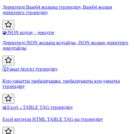
Деректерді Base64 жолына түрлендіру, Base64 жолын
деректерге түрлендіру
🧩
JSON кодтау · декодтау
Деректерді JSON жолына кодтайды, JSON жолын деректерге
декодтайды
🗓️
Уақыт белгісі түрлендіру
Күн-уақытты таңбалауышқа, таңбалауышты күн-уақытқа
түрлендіру
📊
Excel→TABLE TAG түрлендіру
Excel кестесін HTML TABLE TAG-қа түрлендіру