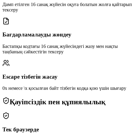
Дамп етілген 16 санақ жүйесін оқуға болатын жолға қайтарып
тексеру
Бағдарламалауды жөндеу
Бастапқы кодтағы 16 санақ жүйесіндегі жазу мен нақты
таңбаның сәйкестігін тексеру
Escape тізбегін жасау
0x немесе \x қосылған байт тізбегін кодқа қою үшін шығару
Қауіпсіздік пен құпиялылық
Тек браузерде