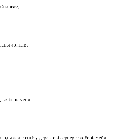
айта жазу
апаны арттыру
қа жіберілмейді.
алады және енгізу деректері серверге жіберілмейді.