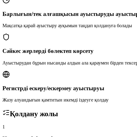
Барлығын/тек алғашқысын ауыстыруды ауысты
Мақсатқа қарай ауыстыру ауқымын таңдап қолдануға болады
Сәйкес жерлерді бөлектеп көрсету
Ауыстырудан бұрын нысанды алдын ала қараумен бірден тексе
Регистрді ескеру/ескермеу ауыстыруы
Жазу алуандығын қамтитын икемді іздеуге қолдау
Қолдану жолы
1