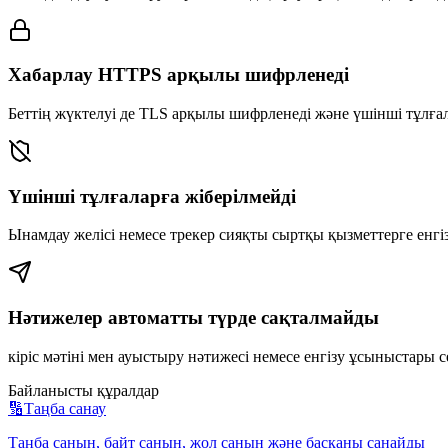
Хабарлау HTTPS арқылы шифрленеді
Беттің жүктелуі де TLS арқылы шифрленеді және үшінші тұлғ
Үшінші тұлғаларға жіберілмейді
Ынамдау желісі немесе трекер сияқты сыртқы қызметтерге енгі
Нәтижелер автоматты түрде сақталмайды
кіріс мәтіні мен ауыстыру нәтижесі немесе енгізу ұсыныстары 
Байланысты құралдар
🔢
Таңба санау
Таңба санын, байт санын, жол санын және басқаны санайды