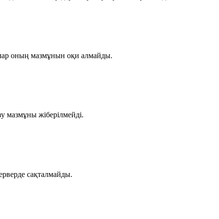
алар оның мазмұнын оқи алмайды.
зу мазмұны жіберілмейді.
серверде сақталмайды.