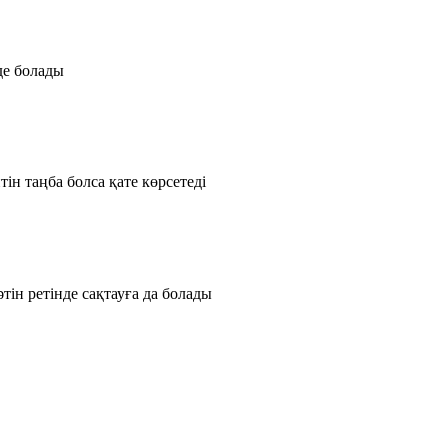
де болады
ін таңба болса қате көрсетеді
ін ретінде сақтауға да болады