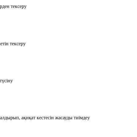
рден тексеру
етін тексеру
түсіну
алдырып, ақиқат кестесін жасауды тиімдеу