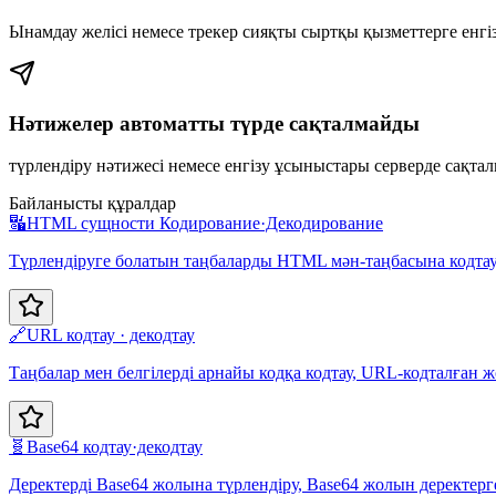
Ынамдау желісі немесе трекер сияқты сыртқы қызметтерге енгі
Нәтижелер автоматты түрде сақталмайды
түрлендіру нәтижесі немесе енгізу ұсыныстары серверде сақта
Байланысты құралдар
🔣
HTML сущности Кодирование·Декодирование
Түрлендіруге болатын таңбаларды HTML мән-таңбасына кодтау
🔗
URL кодтау · декодтау
Таңбалар мен белгілерді арнайы кодқа кодтау, URL-кодталған 
🧬
Base64 кодтау·декодтау
Деректерді Base64 жолына түрлендіру, Base64 жолын деректерг