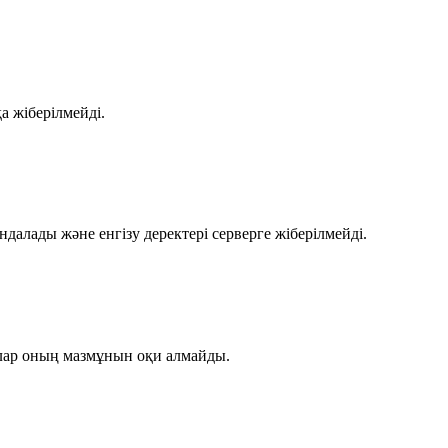
қа жіберілмейді.
ндалады және енгізу деректері серверге жіберілмейді.
алар оның мазмұнын оқи алмайды.