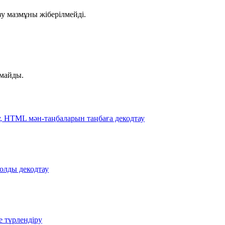
зу мазмұны жіберілмейді.
лмайды.
, HTML мән-таңбаларын таңбаға декодтау
жолды декодтау
е түрлендіру