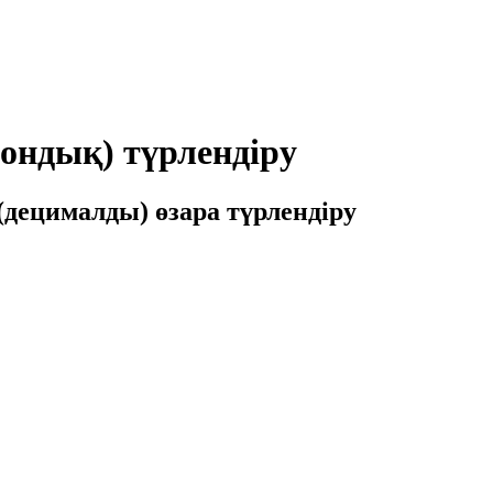
(ондық) түрлендіру
(децималды) өзара түрлендіру