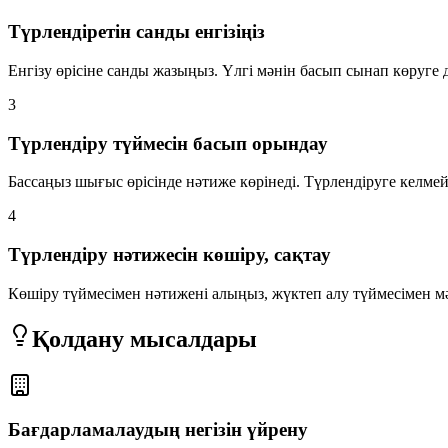
Түрлендіретін санды енгізіңіз
Енгізу өрісіне санды жазыңыз. Үлгі мәнін басып сынап көруге 
3
Түрлендіру түймесін басып орындау
Бассаңыз шығыс өрісінде нәтиже көрінеді. Түрлендіруге келмейт
4
Түрлендіру нәтижесін көшіру, сақтау
Көшіру түймесімен нәтижені алыңыз, жүктеп алу түймесімен мәт
Қолдану мысалдары
Бағдарламалаудың негізін үйрену