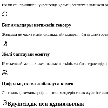
Екілік сан принципін үйренгенде қолмен есептеген нәтижені бі
Бит амалдары нәтижесін тексеру
Жалауша не маска мәнін ондыққа айналдырып, бағдарлама әрек
Желі баптауын есептеу
IP мекенжай мен ішкі желі маскасын екілік жазбаға түрлендіріп 
Цифрлық схема жобалауға көмек
Логикалық схеманың кіріс-шығыс мәндерін санақ жүйесіне айн
Қауіпсіздік пен құпиялылық