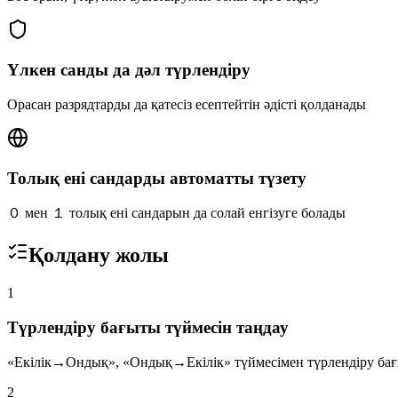
Үлкен санды да дәл түрлендіру
Орасан разрядтарды да қатесіз есептейтін әдісті қолданады
Толық ені сандарды автоматты түзету
０ мен １ толық ені сандарын да солай енгізуге болады
Қолдану жолы
1
Түрлендіру бағыты түймесін таңдау
«Екілік→Ондық», «Ондық→Екілік» түймесімен түрлендіру бағ
2