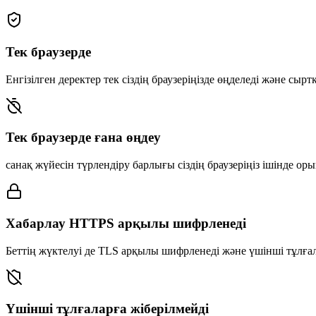
Тек браузерде
Енгізілген деректер тек сіздің браузеріңізде өңделеді және сырт
Тек браузерде ғана өңдеу
санақ жүйесін түрлендіру барлығы сіздің браузеріңіз ішінде оры
Хабарлау HTTPS арқылы шифрленеді
Беттің жүктелуі де TLS арқылы шифрленеді және үшінші тұлғ
Үшінші тұлғаларға жіберілмейді