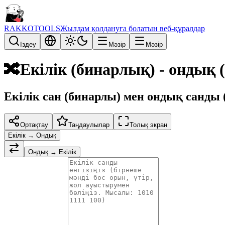
RAKKOTOOLS
Жылдам қолдануға болатын веб-құралдар
Іздеу
Мәзір
Мәзір
🔀
Екілік (бинарлық) - ондық 
Екілік сан (бинарлы) мен ондық санды 
Ортақтау
Таңдаулылар
Толық экран
Екілік → Ондық
Ондық → Екілік