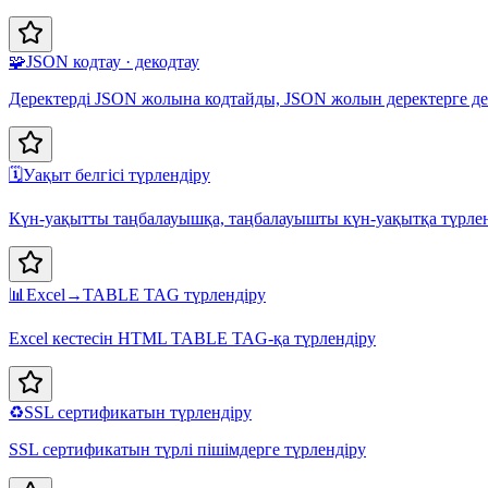
🧩
JSON кодтау · декодтау
Деректерді JSON жолына кодтайды, JSON жолын деректерге д
🗓️
Уақыт белгісі түрлендіру
Күн-уақытты таңбалауышқа, таңбалауышты күн-уақытқа түрле
📊
Excel→TABLE TAG түрлендіру
Excel кестесін HTML TABLE TAG-қа түрлендіру
♻️
SSL сертификатын түрлендіру
SSL сертификатын түрлі пішімдерге түрлендіру