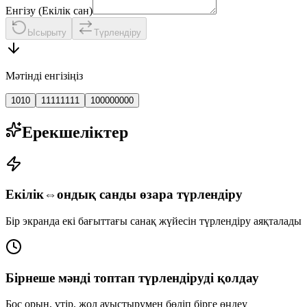
Енгізу (Екілік сан)
Ысырыту
Түрлендіру
Мәтінді енгізіңіз
1010
11111111
100000000
Ерекшеліктер
Екілік⇔ондық санды өзара түрлендіру
Бір экранда екі бағыттағы санақ жүйесін түрлендіру аяқталады
Бірнеше мәнді топтап түрлендіруді қолдау
Бос орын, үтір, жол ауыстырумен бөліп бірге өңдеу