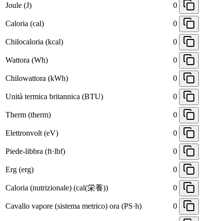
Joule (J)
0
Caloria (cal)
0
Chilocaloria (kcal)
0
Wattora (Wh)
0
Chilowattora (kWh)
0
Unità termica britannica (BTU)
0
Therm (therm)
0
Elettronvolt (eV)
0
Piede-libbra (ft·lbf)
0
Erg (erg)
0
Caloria (nutrizionale) (cal(栄養))
0
Cavallo vapore (sistema metrico) ora (PS·h)
0