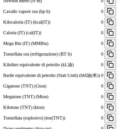
Newton metro (N·m)
0
Cavallo vapore ora (hp·h)
0
Kilocaloria (IT) (kcal(IT))
0
Caloria (IT) (cal(IT))
0
Mega Btu (IT) (MMBtu)
0
Tonnellata ora (refrigerazione) (RT·h)
0
Kilolitro equivalente di petrolio (kL油)
0
Barile equivalente di petrolio (Stati Uniti) (bbl油(米))
0
Gigatone (TNT) (Gton)
0
Megatone (TNT) (Mton)
0
Kilotone (TNT) (kton)
0
Tonnellata (esplosivo) (ton(TNT))
0
Dyne centimetro (dyn·cm)
0