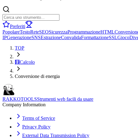
Preferiti
Popolare
Testo
Rete
SEO
Sicurezza
Programmazione
HTML
Conversion
IP
Generazione
SNS
Estrazione
Convalida
Formattazione
SSL
Gioco
Dive
TOP
🧮
Calcolo
Conversione di energia
RAKKOTOOLS
Strumenti web facili da usare
Company Information
Terms of Service
Privacy Policy
External Data Transmission Policy