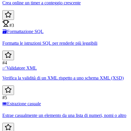
Crea online un timer a conteggio crescente
#3
🗃️
Formattazione SQL
Formatta le istruzioni SQL per renderle più leggibili
#4
✅
Validatore XML
Verifica la validità di un XML rispetto a uno schema XML (XSD)
#5
🎟️
Estrazione casuale
Estrae casualmente un elemento da una lista di numeri, nomi o altro