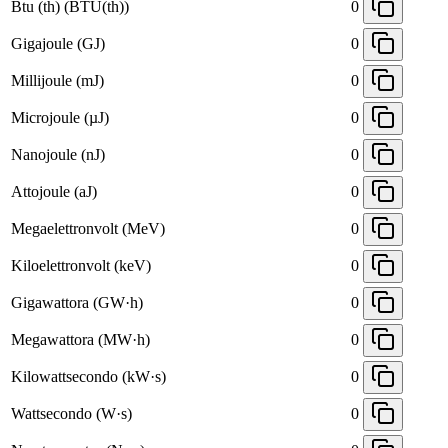
Btu (th) (BTU(th))
0
Gigajoule (GJ)
0
Millijoule (mJ)
0
Microjoule (µJ)
0
Nanojoule (nJ)
0
Attojoule (aJ)
0
Megaelettronvolt (MeV)
0
Kiloelettronvolt (keV)
0
Gigawattora (GW·h)
0
Megawattora (MW·h)
0
Kilowattsecondo (kW·s)
0
Wattsecondo (W·s)
0