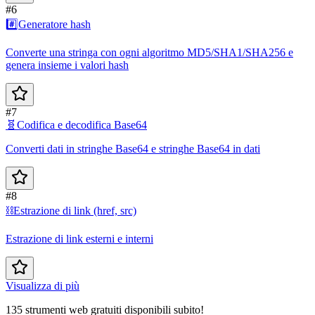
#6
#️⃣
Generatore hash
Converte una stringa con ogni algoritmo MD5/SHA1/SHA256 e
genera insieme i valori hash
#7
🧬
Codifica e decodifica Base64
Converti dati in stringhe Base64 e stringhe Base64 in dati
#8
⛓️
Estrazione di link (href, src)
Estrazione di link esterni e interni
Visualizza di più
135 strumenti web gratuiti disponibili subito!