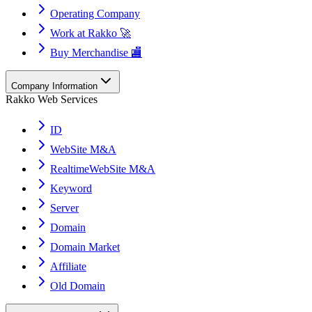
Operating Company
Work at Rakko 🚀
Buy Merchandise 🏬
Company Information
Rakko Web Services
ID
WebSite M&A
RealtimeWebSite M&A
Keyword
Server
Domain
Domain Market
Affiliate
Old Domain