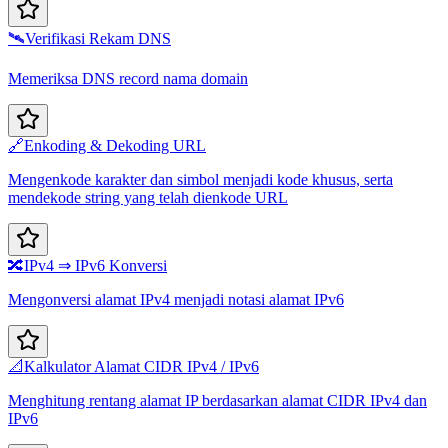
🛰️
Verifikasi Rekam DNS
Memeriksa DNS record nama domain
🔗
Enkoding & Dekoding URL
Mengenkode karakter dan simbol menjadi kode khusus, serta
mendekode string yang telah dienkode URL
🔀
IPv4 ⇒ IPv6 Konversi
Mengonversi alamat IPv4 menjadi notasi alamat IPv6
📐
Kalkulator Alamat CIDR IPv4 / IPv6
Menghitung rentang alamat IP berdasarkan alamat CIDR IPv4 dan
IPv6