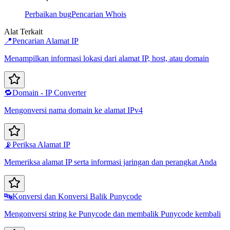
Perbaikan bug
Pencarian Whois
Alat Terkait
📍
Pencarian Alamat IP
Menampilkan informasi lokasi dari alamat IP, host, atau domain
🔁
Domain - IP Converter
Mengonversi nama domain ke alamat IPv4
📡
Periksa Alamat IP
Memeriksa alamat IP serta informasi jaringan dan perangkat Anda
🔤
Konversi dan Konversi Balik Punycode
Mengonversi string ke Punycode dan membalik Punycode kembali