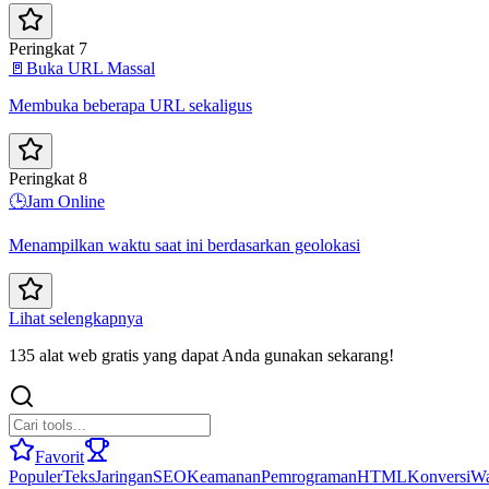
Peringkat 7
🚪
Buka URL Massal
Membuka beberapa URL sekaligus
Peringkat 8
🕒
Jam Online
Menampilkan waktu saat ini berdasarkan geolokasi
Lihat selengkapnya
135 alat web gratis yang dapat Anda gunakan sekarang!
Favorit
Populer
Teks
Jaringan
SEO
Keamanan
Pemrograman
HTML
Konversi
Wa