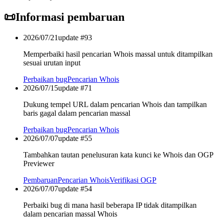
📜
Informasi pembaruan
2026/07/21
update #
93
Memperbaiki hasil pencarian Whois massal untuk ditampilkan
sesuai urutan input
Perbaikan bug
Pencarian Whois
2026/07/15
update #
71
Dukung tempel URL dalam pencarian Whois dan tampilkan
baris gagal dalam pencarian massal
Perbaikan bug
Pencarian Whois
2026/07/07
update #
55
Tambahkan tautan penelusuran kata kunci ke Whois dan OGP
Previewer
Pembaruan
Pencarian Whois
Verifikasi OGP
2026/07/07
update #
54
Perbaiki bug di mana hasil beberapa IP tidak ditampilkan
dalam pencarian massal Whois