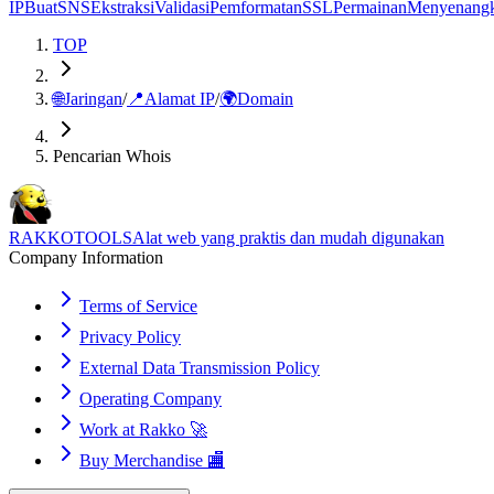
IP
Buat
SNS
Ekstraksi
Validasi
Pemformatan
SSL
Permainan
Menyenang
TOP
🌐
Jaringan
/
📍
Alamat IP
/
🌍
Domain
Pencarian Whois
RAKKOTOOLS
Alat web yang praktis dan mudah digunakan
Company Information
Terms of Service
Privacy Policy
External Data Transmission Policy
Operating Company
Work at Rakko 🚀
Buy Merchandise 🏬