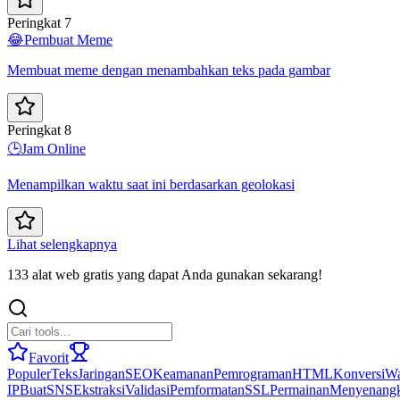
Peringkat 7
😂
Pembuat Meme
Membuat meme dengan menambahkan teks pada gambar
Peringkat 8
🕒
Jam Online
Menampilkan waktu saat ini berdasarkan geolokasi
Lihat selengkapnya
133 alat web gratis yang dapat Anda gunakan sekarang!
Favorit
Populer
Teks
Jaringan
SEO
Keamanan
Pemrograman
HTML
Konversi
Wa
IP
Buat
SNS
Ekstraksi
Validasi
Pemformatan
SSL
Permainan
Menyenang