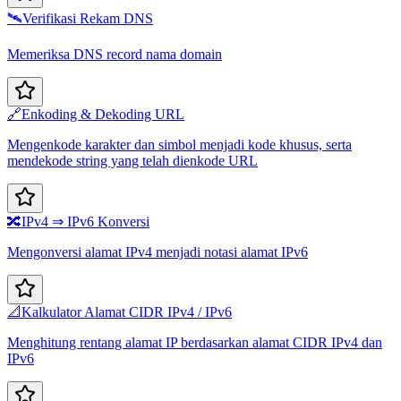
🛰️
Verifikasi Rekam DNS
Memeriksa DNS record nama domain
🔗
Enkoding & Dekoding URL
Mengenkode karakter dan simbol menjadi kode khusus, serta
mendekode string yang telah dienkode URL
🔀
IPv4 ⇒ IPv6 Konversi
Mengonversi alamat IPv4 menjadi notasi alamat IPv6
📐
Kalkulator Alamat CIDR IPv4 / IPv6
Menghitung rentang alamat IP berdasarkan alamat CIDR IPv4 dan
IPv6