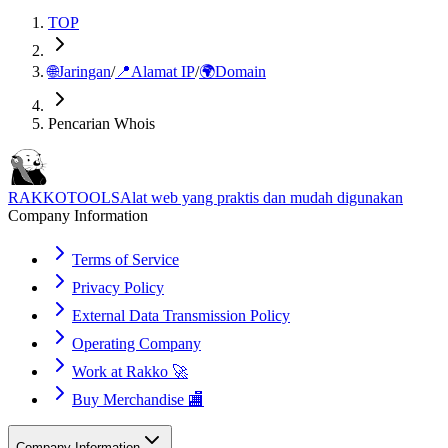
TOP
🌐
Jaringan
/
📍
Alamat IP
/
🌍
Domain
Pencarian Whois
RAKKOTOOLS
Alat web yang praktis dan mudah digunakan
Company Information
Terms of Service
Privacy Policy
External Data Transmission Policy
Operating Company
Work at Rakko 🚀
Buy Merchandise 🏬
Company Information