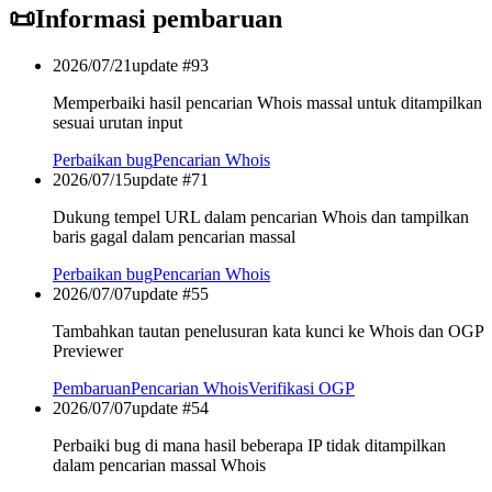
📜
Informasi pembaruan
2026/07/21
update #
93
Memperbaiki hasil pencarian Whois massal untuk ditampilkan
sesuai urutan input
Perbaikan bug
Pencarian Whois
2026/07/15
update #
71
Dukung tempel URL dalam pencarian Whois dan tampilkan
baris gagal dalam pencarian massal
Perbaikan bug
Pencarian Whois
2026/07/07
update #
55
Tambahkan tautan penelusuran kata kunci ke Whois dan OGP
Previewer
Pembaruan
Pencarian Whois
Verifikasi OGP
2026/07/07
update #
54
Perbaiki bug di mana hasil beberapa IP tidak ditampilkan
dalam pencarian massal Whois