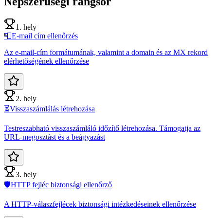
Népszerűségi rangsor
1. hely
📮
E-mail cím ellenőrzés
Az e-mail-cím formátumának, valamint a domain és az MX rekord
elérhetőségének ellenőrzése
2. hely
⏳
Visszaszámlálás létrehozása
Testreszabható visszaszámláló időzítő létrehozása. Támogatja az
URL-megosztást és a beágyazást
3. hely
🛡️
HTTP fejléc biztonsági ellenőrző
A HTTP-válaszfejlécek biztonsági intézkedéseinek ellenőrzése