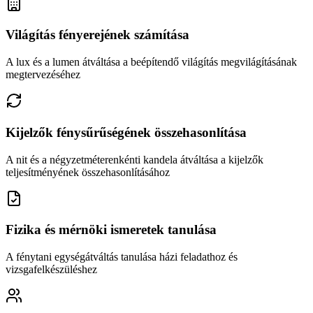
Világítás fényerejének számítása
A lux és a lumen átváltása a beépítendő világítás megvilágításának
megtervezéséhez
Kijelzők fénysűrűségének összehasonlítása
A nit és a négyzetméterenkénti kandela átváltása a kijelzők
teljesítményének összehasonlításához
Fizika és mérnöki ismeretek tanulása
A fénytani egységátváltás tanulása házi feladathoz és
vizsgafelkészüléshez