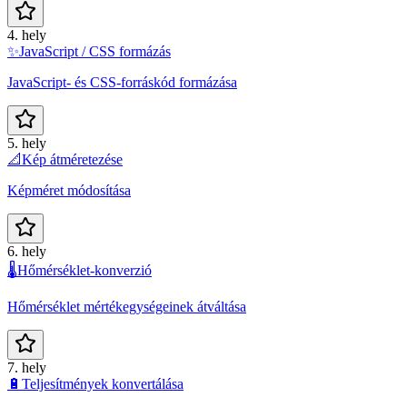
4. hely
✨
JavaScript / CSS formázás
JavaScript- és CSS-forráskód formázása
5. hely
📐
Kép átméretezése
Képméret módosítása
6. hely
🌡️
Hőmérséklet-konverzió
Hőmérséklet mértékegységeinek átváltása
7. hely
🔋
Teljesítmények konvertálása