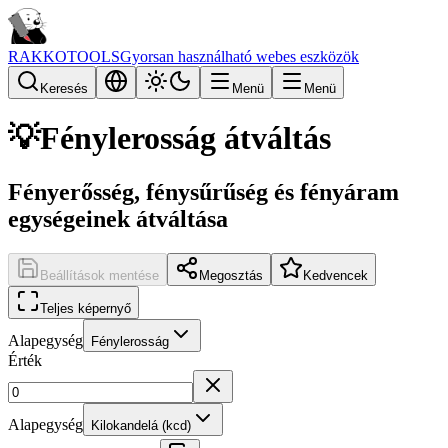
RAKKOTOOLS
Gyorsan használható webes eszközök
Keresés
Menü
Menü
💡
Fénylerosság átváltás
Fényerősség, fénysűrűség és fényáram
egységeinek átváltása
Beállítások mentése
Megosztás
Kedvencek
Teljes képernyő
Alapegység
Fénylerosság
Érték
Alapegység
Kilokandelá (kcd)