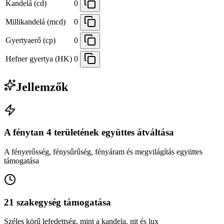
Kandelá (cd)
0
Millikandelá (mcd)
0
Gyertyaerő (cp)
0
Hefner gyertya (HK)
0
Jellemzők
A fénytan 4 területének együttes átváltása
A fényerősség, fénysűrűség, fényáram és megvilágítás együttes
támogatása
21 szakegység támogatása
Széles körű lefedettség, mint a kandela, nit és lux