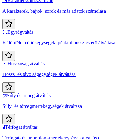
🔢
Karakterszám-számláló
A karakterek, bájtok, sorok és más adatok számolása
🧮
Egységváltás
Különféle mértékegységek, például hossz és erő átváltása
📏
Hosszúság átváltás
Hossz- és távolságegységek átváltása
⚖️
Súly és tömeg átváltása
Súly- és tömegmértékegységek átváltása
🧪
Térfogat átváltás
Térfogat- és űrtartalom-mértékegységek átváltása