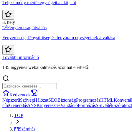
Teljesítmény mértékegységeit alakítja át
8. hely
💡
Fénylerosság átváltás
Fényerősség, fénysűrűség és fényáram egységeinek átváltása
További információ
135 ingyenes webalkalmazás azonnal elérhető!
Kedvencek
Népszerű
Szöveg
Hálózat
SEO
Biztonság
Programozás
HTML
Konvertá
cím
Generálás
SNS
Kinyeresztés
Validáció
Formázás
SSL
Játék
Szórakozt
TOP
🧮
Számítás