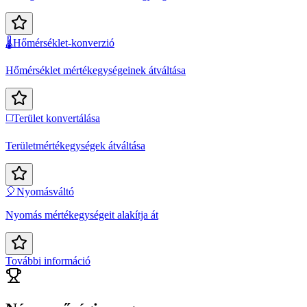
🌡️
Hőmérséklet-konverzió
Hőmérséklet mértékegységeinek átváltása
◻️
Terület konvertálása
Területmértékegységek átváltása
🎈
Nyomásváltó
Nyomás mértékegységeit alakítja át
További információ