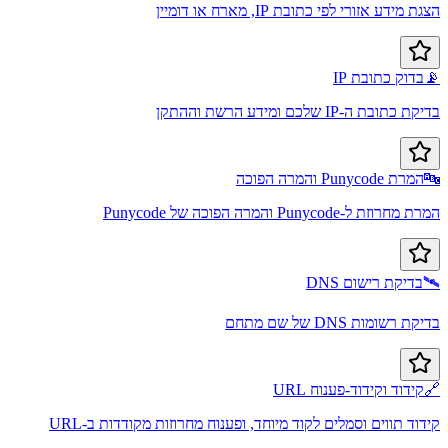
הצגת מידע אזורי לפי כתובת IP, מארח או דומיין
📡
בדוק כתובת IP
בדיקת כתובת ה-IP שלכם ומידע הרשת וההתקן
🔤
המרת Punycode והמרה הפוכה
המרת מחרוזת ל-Punycode והמרה הפוכה של Punycode
🛰️
בדיקת רישום DNS
בדיקת רשומות DNS של שם מתחם
🔗
קידוד וקידוד-פענוח URL
קידוד תווים וסמלים לקוד מיוחד, ופענוח מחרוזות מקודדות ב-URL