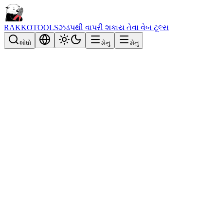
RAKKOTOOLS
ઝડપથી વાપરી શકાય તેવા વેબ ટૂલ્સ
શોધો
મેનુ
મેનુ