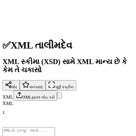
✅
XML તાલીમદેવ
XML સ્કીમા (XSD) સામે XML માન્ય છે કે
કેમ તે ચકાસો
શેર
મનપસંદ
પૂર્ણ સ્ક્રીન
XML
XMLફાઇલ લોડ કરો
XML
1