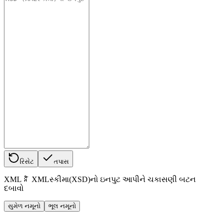
રિસેટ
તપાસ
XMLនិ XMLસ્કીમા(XSD)નો ઇનપુટ આપીને ચકાસણી બટન
દબાવો
સુમેળ નમૂનો
ભૂલ નમૂનો