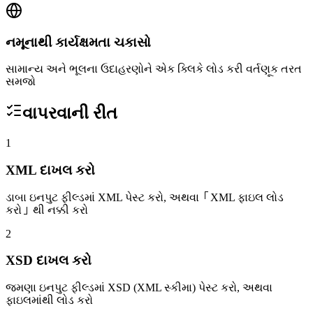
નમૂનાથી કાર્યક્ષમતા ચકાસો
સામાન્ય અને ભૂલના ઉદાહરણોને એક ક્લિકે લોડ કરી વર્તણૂક તરત
સમજો
વાપરવાની રીત
1
XML દાખલ કરો
ડાબા ઇનપુટ ફીલ્ડમાં XML પેસ્ટ કરો, અથવા「XML ફાઇલ લોડ
કરો」થી નક્કી કરો
2
XSD દાખલ કરો
જમણા ઇનપુટ ફીલ્ડમાં XSD (XML સ્કીમા) પેસ્ટ કરો, અથવા
ફાઇલમાંથી લોડ કરો