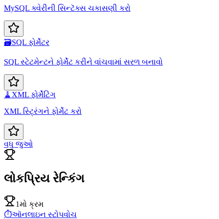
MySQL ક્વેરીની સિન્ટૅક્સ ચકાસણી કરો
🗃️
SQL ફોર્મેટર
SQL સ્ટેટમેન્ટને ફોર્મેટ કરીને વાંચવામાં સરળ બનાવો
🧹
XML ફોર્મેટિંગ
XML સ્ટ્રિંગને ફોર્મેટ કરો
વધુ જુઓ
લોકપ્રિય રેન્કિંગ
1મો ક્રમ
⏱️
ઑનલાઇન સ્ટોપવોચ