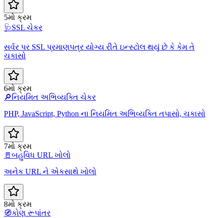
5મો ક્રમ
🩺
SSL ચેકર
સર્વર પર SSL પ્રમાણપત્ર યોગ્ય રીતે ઇન્સ્ટોલ થયું છે કે કેમ તે
ચકાસો
6મો ક્રમ
🔎
નિયમિત અભિવ્યક્તિ ચેકર
PHP, JavaScript, Python ના નિયમિત અભિવ્યક્તિ તપાસો, ચકાસો
7મો ક્રમ
🚪
બહુવિધ URL ખોલો
અનેક URL ને એકસાથે ખોલો
8મો ક્રમ
🧭
કોણ રૂપાંતર