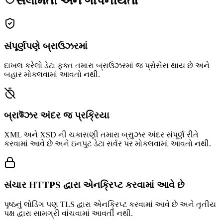
સલામતી અને ગોપનીયતા
સંપૂર્ણપણે બ્રાઉઝરમાં
દાખલ કરેલો ડેટા ફક્ત તમારા બ્રાઉઝરમાં જ પ્રોસેસ થાય છે અને
બહાર મોકલવામાં આવતો નથી.
બ્રાউઝર અંદર જ પ્રક્રિયા
XML અને XSD ની ચકાસણી તમારા બ્રાુઝર અંદર સંપૂર્ણ રીતે
કરવામાં આવે છે અને ઇનપુટ ડેટા સર્વર પર મોકલવામાં આવતો નથી.
સંચાર HTTPS દ્વારા એનક્રિપ્ટ કરવામાં આવે છે
પૃષ્ઠનું લોડિંગ પણ TLS દ્વારા એનક્રિપ્ટ કરવામાં આવે છે અને તૃતીય
પક્ષ દ્વારા સામગ્રી વાંચવામાં આવતી નથી.