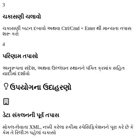
3
ચકાસણી ચલાવો
ચકાસણી બટન દબાવો અથવા Ctrl/Cmd + Enter થી માન્યતા તપાસ
શરૂ કરો
4
પરિણામ તપાસો
અનુરૂપતા સંદેશ, અથવા ઉલ્લંઘન સ્થાનને પંક્તિ ક્રમાંક સહિત
યાદીમાં દર્શાવો
ઉપયોગના ઉદાહરણો
ડેટા સંકલનની પૂર્વ તપાસ
મોકલ-લેવાતા XML, નક્કી કરેલા સ્કીમા સ્પેસિફિકેશનને પૂરા કરે છે કે
કેમ તે રિલીઝ પહેલાં ચકાસો