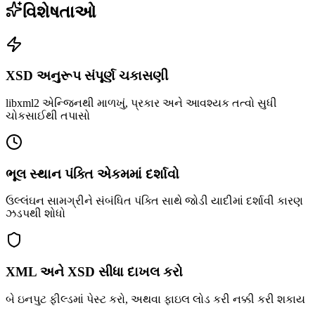
વિશેષતાઓ
XSD અનુરૂપ સંપૂર્ણ ચકાસણી
libxml2 એન્જિનથી માળખું, પ્રકાર અને આવશ્યક તત્વો સુધી
ચોકસાઈથી તપાસો
ભૂલ સ્થાન પંક્તિ એકમમાં દર્શાવો
ઉલ્લંઘન સામગ્રીને સંબંધિત પંક્તિ સાથે જોડી યાદીમાં દર્શાવી કારણ
ઝડપથી શોધો
XML અને XSD સીધા દાખલ કરો
બે ઇનપુટ ફીલ્ડમાં પેસ્ટ કરો, અથવા ફાઇલ લોડ કરી નક્કી કરી શકાય