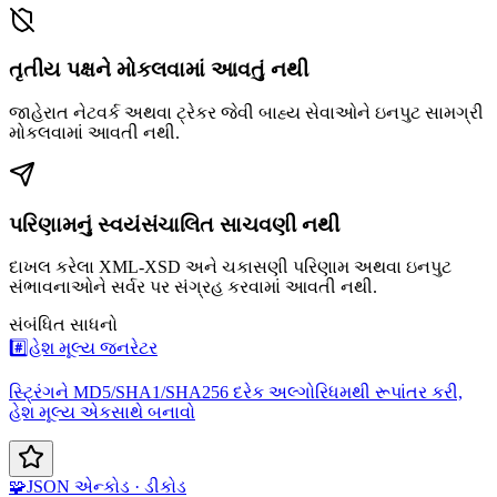
તૃતીય પક્ષને મોકલવામાં આવતું નથી
જાહેરાત નેટવર્ક અથવા ટ્રેકર જેવી બાહ્ય સેવાઓને ઇનપુટ સામગ્રી
મોકલવામાં આવતી નથી.
પરિણામનું સ્વયંસંચાલિત સાચવણી નથી
દાખલ કરેલા XML-XSD અને ચકાસણી પરિણામ અથવા ઇનપુટ
સંભાવનાઓને સર્વર પર સંગ્રહ કરવામાં આવતી નથી.
સંબંધિત સાધનો
#️⃣
હેશ મૂલ્ય જનરેટર
સ્ટ્રિંગને MD5/SHA1/SHA256 દરેક અલ્ગોરિધમથી રૂપાંતર કરી,
હેશ મૂલ્ય એકસાથે બનાવો
🧩
JSON એન્કોડ · ડીકોડ