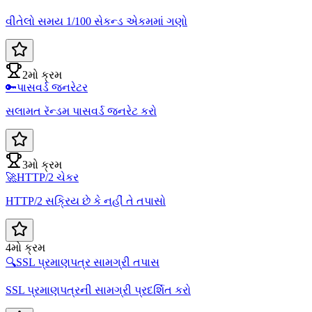
વીતેલો સમય 1/100 સેકન્ડ એકમમાં ગણો
2મો ક્રમ
🔑
પાસવર્ડ જનરેટર
સલામત રૅન્ડમ પાસવર્ડ જનરેટ કરો
3મો ક્રમ
🚀
HTTP/2 ચેકર
HTTP/2 સક્રિય છે કે નહીં તે તપાસો
4મો ક્રમ
🔍
SSL પ્રમાણપત્ર સામગ્રી તપાસ
SSL પ્રમાણપત્રની સામગ્રી પ્રદર્શિત કરો