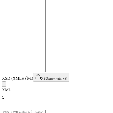
XSD (XMLસ્કીમા)
XSDફાઇલ લોડ કરો
XML
1