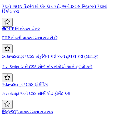
ડેટાને JSON સ્ટ્રિંગમાં એન્કોડ કરો, અને JSON સ્ટ્રિંગને ડેટામાં
ડિકોડ કરો
🐘
PHP સિન્ટેક્સ ચેકર
PHP કોડની વાક્યરચના તપાસે છે
✂️
JavaScript / CSS સંકુચિત કરો અને હલકો કરો (Minify)
JavaScript અને CSS સોર્સ કોડ સંકોચો અને હળવો કરો
✨
JavaScript / CSS ફોર્મેટિંગ
JavaScript અને CSS સોર્સ કોડ ફોર્મેટ કરો
🗄️
MySQL વાક્યરચના તપાસક