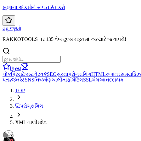
ખૂણાના એકમોને રૂપાંતરિત કરો
વધુ જુઓ
RAKKOTOOLS પર 135 વેબ ટૂલ્સ મફતમાં અત્યારે જ વાપરો!
પ્રિય
લોકપ્રિય
ટેક્સ્ટ
નેટવર્ક
SEO
સુરક્ષા
પ્રોગ્રામિંગ
HTML
રૂપાંતર
સમય
ડિઝ
પતہ
જનરેટ
SNS
નિષ્કર્ષણ
ચાલીતા
ફોર્મેટિંગ
SSL
ગેમ
આનંદદાયક
TOP
💻
પ્રોગ્રામિંગ
XML તાલીમદેવ