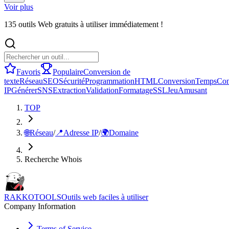
Voir plus
135 outils Web gratuits à utiliser immédiatement !
Favoris
Populaire
Conversion de
texte
Réseau
SEO
Sécurité
Programmation
HTML
Conversion
Temps
Con
IP
Générer
SNS
Extraction
Validation
Formatage
SSL
Jeu
Amusant
TOP
🌐
Réseau
/
📍
Adresse IP
/
🌍
Domaine
Recherche Whois
RAKKOTOOLS
Outils web faciles à utiliser
Company Information
Terms of Service