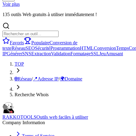
Voir plus
135 outils Web gratuits à utiliser immédiatement !
Favoris
Populaire
Conversion de
texte
Réseau
SEO
Sécurité
Programmation
HTML
Conversion
Temps
Con
IP
Générer
SNS
Extraction
Validation
Formatage
SSL
Jeu
Amusant
TOP
🌐
Réseau
/
📍
Adresse IP
/
🌍
Domaine
Recherche Whois
RAKKOTOOLS
Outils web faciles à utiliser
Company Information
Terms of Service