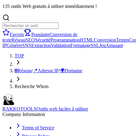
135 outils Web gratuits à utiliser immédiatement !
Favoris
Populaire
Conversion de
texte
Réseau
SEO
Sécurité
Programmation
HTML
Conversion
Temps
Con
IP
Générer
SNS
Extraction
Validation
Formatage
SSL
Jeu
Amusant
TOP
🌐
Réseau
/
📍
Adresse IP
/
🌍
Domaine
Recherche Whois
RAKKOTOOLS
Outils web faciles à utiliser
Company Information
Terms of Service