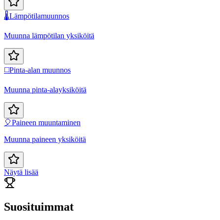
🌡️
Lämpötilamuunnos
Muunna lämpötilan yksiköitä
◻️
Pinta-alan muunnos
Muunna pinta-alayksiköitä
🎈
Paineen muuntaminen
Muunna paineen yksiköitä
Näytä lisää
Suosituimmat