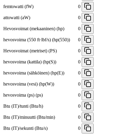
femtowatti (fW)
0
attowatti (aW)
0
Hevosvoimat (mekaaninen) (hp)
0
hevosvoima (550 ft·lbf/s) (hp(550))
0
Hevosvoimat (metriset) (PS)
0
hevosvoima (kattila) (hp(S))
0
hevosvoima (sähköinen) (hp(E))
0
hevosvoima (vesi) (hp(W))
0
hevosvoima (ps) (ps)
0
Btu (IT)/tunti (Btu/h)
0
Btu (IT)/minuutti (Btu/min)
0
Btu (IT)/sekunti (Btu/s)
0