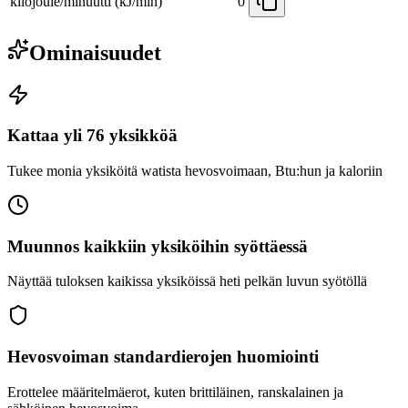
kilojoule/minuutti (kJ/min)
0
Ominaisuudet
Kattaa yli 76 yksikköä
Tukee monia yksiköitä watista hevosvoimaan, Btu:hun ja kaloriin
Muunnos kaikkiin yksiköihin syöttäessä
Näyttää tuloksen kaikissa yksiköissä heti pelkän luvun syötöllä
Hevosvoiman standardierojen huomiointi
Erottelee määritelmäerot, kuten brittiläinen, ranskalainen ja