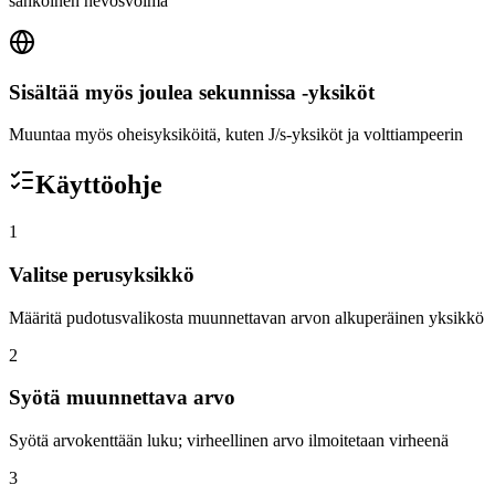
sähköinen hevosvoima
Sisältää myös joulea sekunnissa -yksiköt
Muuntaa myös oheisyksiköitä, kuten J/s-yksiköt ja volttiampeerin
Käyttöohje
1
Valitse perusyksikkö
Määritä pudotusvalikosta muunnettavan arvon alkuperäinen yksikkö
2
Syötä muunnettava arvo
Syötä arvokenttään luku; virheellinen arvo ilmoitetaan virheenä
3