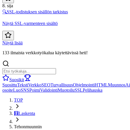
8. sija
🔍
SSL-todistuksen sisällön tarkistus
Näytä SSL-varmenteen sisältö
Näytä lisää
133 ilmaista verkkotyökalua käytettävissä heti!
Suosikit
Suosittu
Teksti
Verkko
SEO
Turvallisuus
Ohjelmointi
HTML
Muunnos
Ai
osoite
Luo
SNS
Poimi
Validointi
Muotoilu
SSL
Peli
hauska
TOP
🧮
Laskenta
Tehonmuunnin