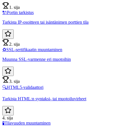
1. sija
🔌
Portin tarkistus
Tarkista IP-osoitteen tai isäntänimen porttien tila
2. sija
♻️
SSL-sertifikaatin muuntaminen
Muunna SSL-varmenne eri muotoihin
3. sija
🔍
HTML5-validaattori
Tarkista HTML:n syntaksi- tai muotoiluvirheet
4. sija
🧪
Tilavuuden muuntaminen