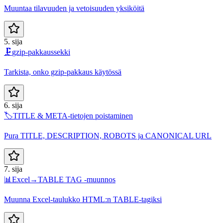
Muuntaa tilavuuden ja vetoisuuden yksiköitä
5. sija
🗜️
gzip-pakkaussekki
Tarkista, onko gzip-pakkaus käytössä
6. sija
🏷️
TITLE & META-tietojen poistaminen
Pura TITLE, DESCRIPTION, ROBOTS ja CANONICAL URL
7. sija
📊
Excel→TABLE TAG -muunnos
Muunna Excel-taulukko HTML:n TABLE-tagiksi