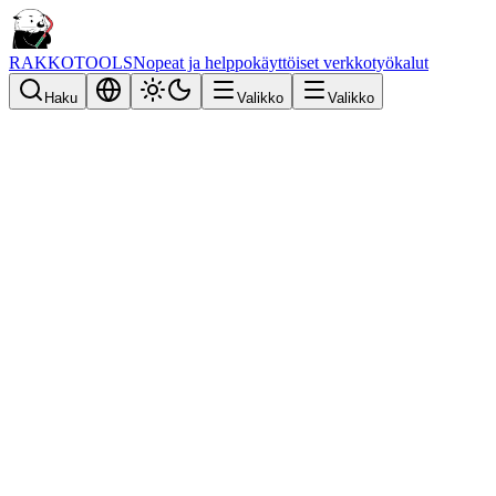
RAKKOTOOLS
Nopeat ja helppokäyttöiset verkkotyökalut
Haku
Valikko
Valikko