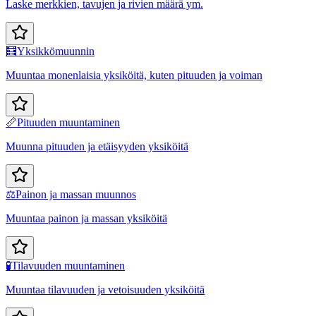
Laske merkkien, tavujen ja rivien määrä ym.
🧮
Yksikkömuunnin
Muuntaa monenlaisia yksiköitä, kuten pituuden ja voiman
📏
Pituuden muuntaminen
Muunna pituuden ja etäisyyden yksiköitä
⚖️
Painon ja massan muunnos
Muuntaa painon ja massan yksiköitä
🧪
Tilavuuden muuntaminen
Muuntaa tilavuuden ja vetoisuuden yksiköitä