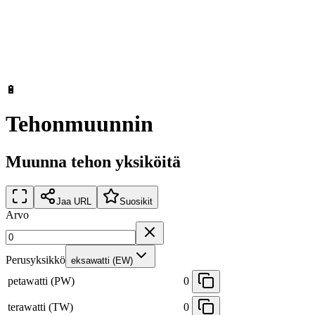
🔋
Tehonmuunnin
Muunna tehon yksiköitä
Jaa URL
Suosikit
Arvo
Perusyksikkö
eksawatti (EW)
petawatti (PW)
0
terawatti (TW)
0