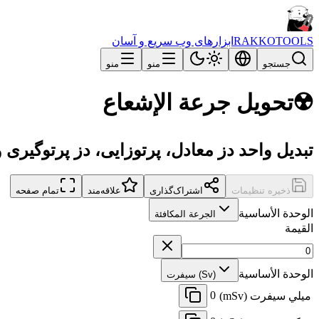
RAKKOTOOLS
ابزارهای وب سریع و آسان
جستجو
منو
منو
☢️
تحويل جرعة الإشعاع
تبدیل واحد دز معادل، پرتوزایی، دز پرتوگیری 
ذخیره تنظیمات
اشتراک‌گذاری
علاقه‌مند
تمام صفحه
الوحدة الأساسية
الجرعة المكافئة
القيمة
الوحدة الأساسية
سيفرت (Sv)
0
ميلي سيفرت (mSv)