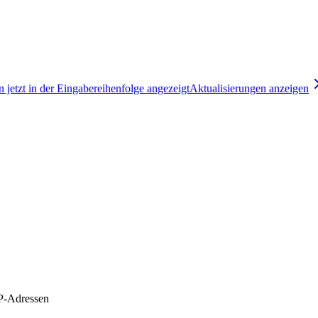
jetzt in der Eingabereihenfolge angezeigt
Aktualisierungen anzeigen
P-Adressen