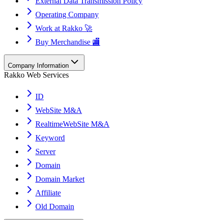
External Data Transmission Policy
Operating Company
Work at Rakko 🚀
Buy Merchandise 🏬
Company Information
Rakko Web Services
ID
WebSite M&A
RealtimeWebSite M&A
Keyword
Server
Domain
Domain Market
Affiliate
Old Domain