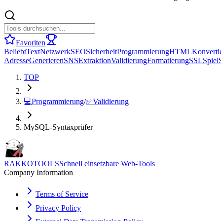
Favoriten
Beliebt
Text
Netzwerk
SEO
Sicherheit
Programmierung
HTML
Konverti
Adresse
Generieren
SNS
Extraktion
Validierung
Formatierung
SSL
Spiel
TOP
💻
Programmierung
/
✅
Validierung
MySQL-Syntaxprüfer
RAKKOTOOLS
Schnell einsetzbare Web-Tools
Company Information
Terms of Service
Privacy Policy