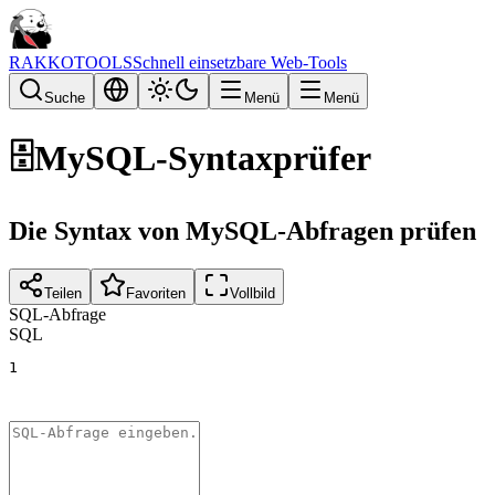
RAKKOTOOLS
Schnell einsetzbare Web-Tools
Suche
Menü
Menü
🗄️
MySQL-Syntaxprüfer
Die Syntax von MySQL-Abfragen prüfen
Teilen
Favoriten
Vollbild
SQL-Abfrage
SQL
1