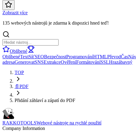
Zobrazit více
135 webových nástrojů je zdarma k dispozici hned teď!
Oblíbené
Oblíbené
Text
Síť
SEO
Bezpečnost
Programování
HTML
Převod
Čas
Náv
adresa
Generovat
SNS
Extrakce
Ověření
Formátování
SSL
Hra
zábavný
TOP
📄
PDF
Přidání záhlaví a zápatí do PDF
RAKKOTOOLS
Webové nástroje na rychlé použití
Company Information