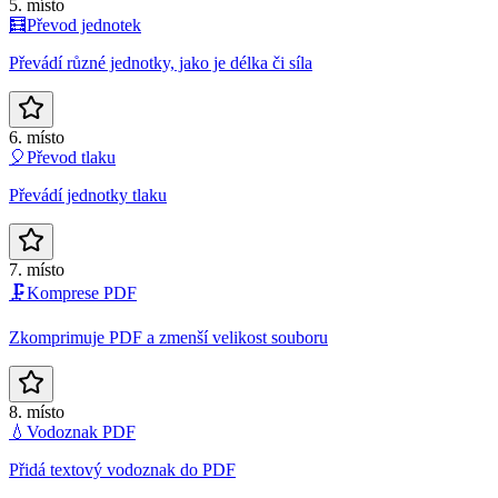
5. místo
🧮
Převod jednotek
Převádí různé jednotky, jako je délka či síla
6. místo
🎈
Převod tlaku
Převádí jednotky tlaku
7. místo
🗜️
Komprese PDF
Zkomprimuje PDF a zmenší velikost souboru
8. místo
💧
Vodoznak PDF
Přidá textový vodoznak do PDF