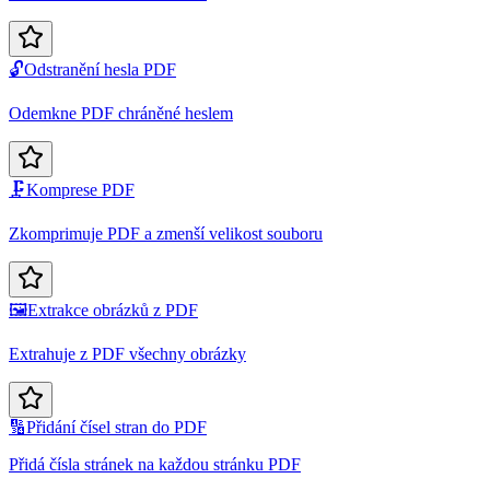
🔓
Odstranění hesla PDF
Odemkne PDF chráněné heslem
🗜️
Komprese PDF
Zkomprimuje PDF a zmenší velikost souboru
🖼️
Extrakce obrázků z PDF
Extrahuje z PDF všechny obrázky
🔢
Přidání čísel stran do PDF
Přidá čísla stránek na každou stránku PDF