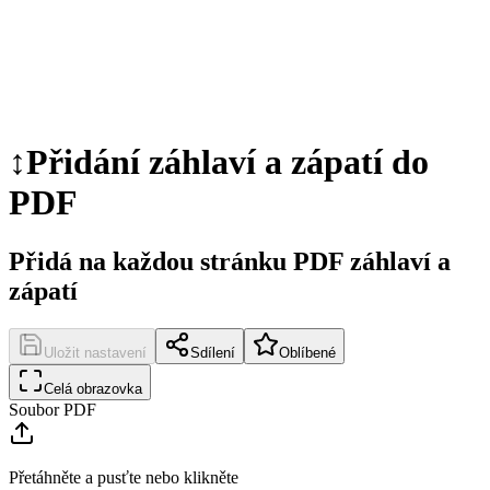
↕️
Přidání záhlaví a zápatí do
PDF
Přidá na každou stránku PDF záhlaví a
zápatí
Uložit nastavení
Sdílení
Oblíbené
Celá obrazovka
Soubor PDF
Přetáhněte a pusťte nebo klikněte