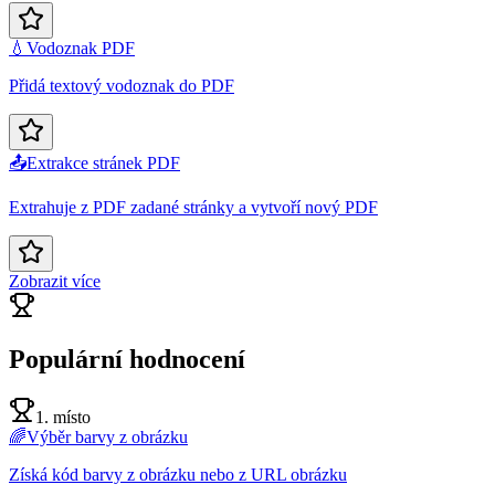
💧
Vodoznak PDF
Přidá textový vodoznak do PDF
📤
Extrakce stránek PDF
Extrahuje z PDF zadané stránky a vytvoří nový PDF
Zobrazit více
Populární hodnocení
1. místo
🌈
Výběr barvy z obrázku
Získá kód barvy z obrázku nebo z URL obrázku