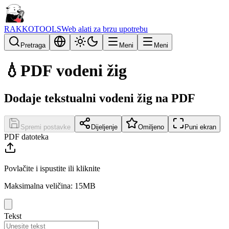
RAKKOTOOLS
Web alati za brzu upotrebu
Pretraga
Meni
Meni
💧
PDF vodeni žig
Dodaje tekstualni vodeni žig na PDF
Spremi postavke
Dijeljenje
Omiljeno
Puni ekran
PDF datoteka
Povlačite i ispustite ili kliknite
Maksimalna veličina: 15MB
Tekst