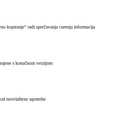
no kopiranje“ radi sprečavanja curenja informacija
zamjene s konačnom verzijom
a od neovlaštene upotrebe