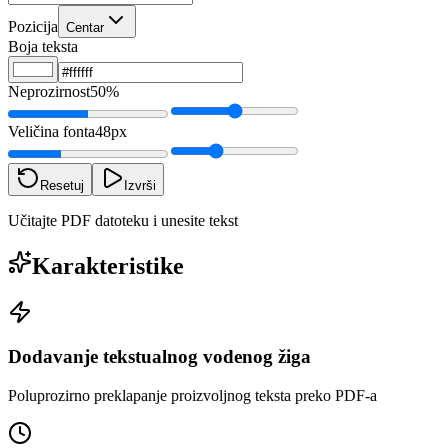
Pozicija
Centar
Boja teksta
Neprozirnost
50%
Veličina fonta
48px
Resetuj
Izvrši
Učitajte PDF datoteku i unesite tekst
Karakteristike
Dodavanje tekstualnog vodenog žiga
Poluprozirno preklapanje proizvoljnog teksta preko PDF-a