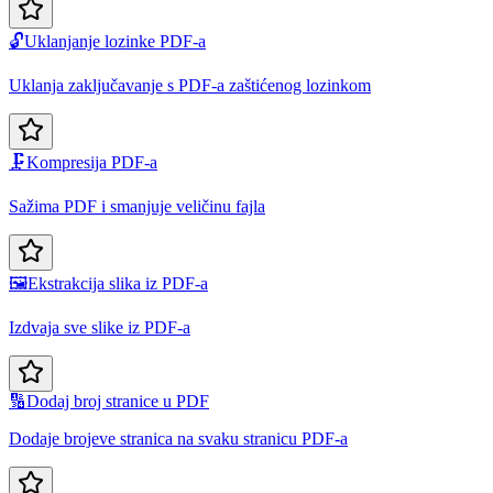
🔓
Uklanjanje lozinke PDF-a
Uklanja zaključavanje s PDF-a zaštićenog lozinkom
🗜️
Kompresija PDF-a
Sažima PDF i smanjuje veličinu fajla
🖼️
Ekstrakcija slika iz PDF-a
Izdvaja sve slike iz PDF-a
🔢
Dodaj broj stranice u PDF
Dodaje brojeve stranica na svaku stranicu PDF-a