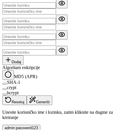
Dodaj
Algoritam enkripcije
MD5 (APR)
SHA-1
crypt
bcrypt
Resetuj
Generiši
Unesite korisničko ime i lozinku, zatim kliknite na dugme za
kreiranje
admin:password123