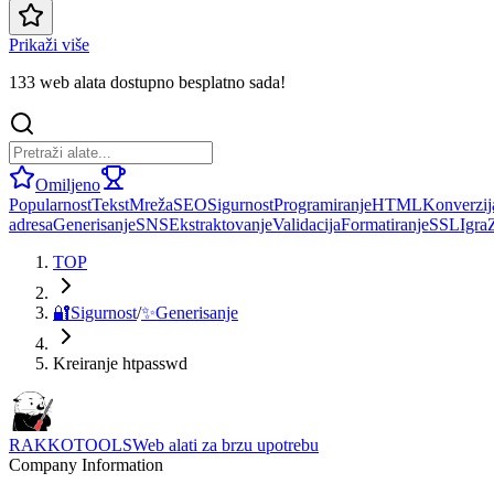
Prikaži više
133 web alata dostupno besplatno sada!
Omiljeno
Popularnost
Tekst
Mreža
SEO
Sigurnost
Programiranje
HTML
Konverzij
adresa
Generisanje
SNS
Ekstraktovanje
Validacija
Formatiranje
SSL
Igra
TOP
🔐
Sigurnost
/
✨
Generisanje
Kreiranje htpasswd
RAKKOTOOLS
Web alati za brzu upotrebu
Company Information