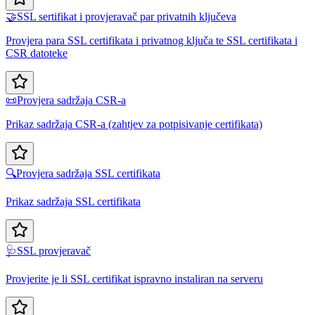
🤝
SSL sertifikat i provjeravač par privatnih ključeva
Provjera para SSL certifikata i privatnog ključa te SSL certifikata i
CSR datoteke
📜
Provjera sadržaja CSR-a
Prikaz sadržaja CSR-a (zahtjev za potpisivanje certifikata)
🔍
Provjera sadržaja SSL certifikata
Prikaz sadržaja SSL certifikata
🩺
SSL provjeravač
Provjerite je li SSL certifikat ispravno instaliran na serveru