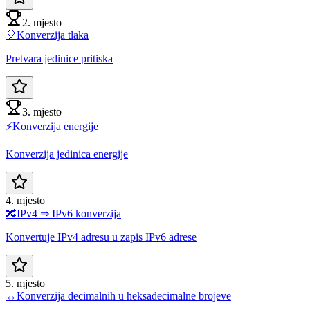
2. mjesto
🎈
Konverzija tlaka
Pretvara jedinice pritiska
3. mjesto
⚡
Konverzija energije
Konverzija jedinica energije
4. mjesto
🔀
IPv4 ⇒ IPv6 konverzija
Konvertuje IPv4 adresu u zapis IPv6 adrese
5. mjesto
↔️
Konverzija decimalnih u heksadecimalne brojeve