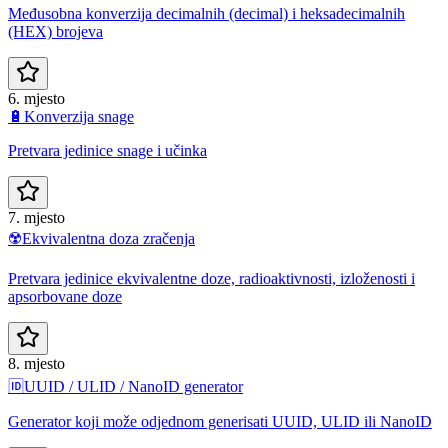
Međusobna konverzija decimalnih (decimal) i heksadecimalnih
(HEX) brojeva
6. mjesto
🔋
Konverzija snage
Pretvara jedinice snage i učinka
7. mjesto
☢️
Ekvivalentna doza zračenja
Pretvara jedinice ekvivalentne doze, radioaktivnosti, izloženosti i
apsorbovane doze
8. mjesto
🆔
UUID / ULID / NanoID generator
Generator koji može odjednom generisati UUID, ULID ili NanoID