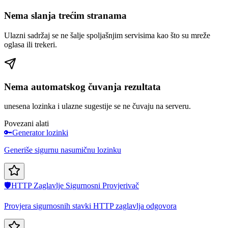
Nema slanja trećim stranama
Ulazni sadržaj se ne šalje spoljašnjim servisima kao što su mreže
oglasa ili trekeri.
Nema automatskog čuvanja rezultata
unesena lozinka i ulazne sugestije se ne čuvaju na serveru.
Povezani alati
🔑
Generator lozinki
Generiše sigurnu nasumičnu lozinku
🛡️
HTTP Zaglavlje Sigurnosni Provjerivač
Provjera sigurnosnih stavki HTTP zaglavlja odgovora