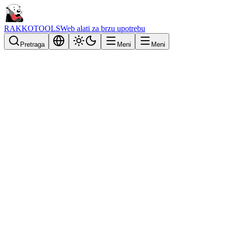
RAKKOTOOLS
Web alati za brzu upotrebu
Pretraga
Meni
Meni