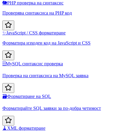
🐘
PHP проверка на синтаксис
Проверява синтаксиса на PHP код
✨
JavaScript / CSS форматиране
Форматира изходен код на JavaScript и CSS
🗄️
MySQL синтаксис проверка
Проверка на синтаксиса на MySQL заявка
🗃️
Форматиране на SQL
Форматирайте SQL заявки за по-добра четимост
🧹
XML форматиране