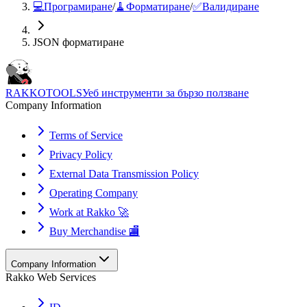
💻
Програмиране
/
🧹
Форматиране
/
✅
Валидиране
JSON форматиране
RAKKOTOOLS
Уеб инструменти за бързо ползване
Company Information
Terms of Service
Privacy Policy
External Data Transmission Policy
Operating Company
Work at Rakko 🚀
Buy Merchandise 🏬
Company Information
Rakko Web Services