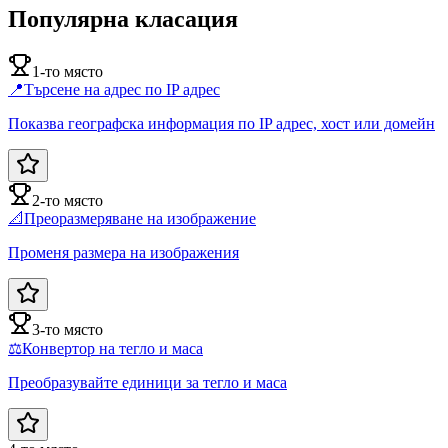
Популярна класация
1-то място
📍
Търсене на адрес по IP адрес
Показва географска информация по IP адрес, хост или домейн
2-то място
📐
Преоразмеряване на изображение
Променя размера на изображения
3-то място
⚖️
Конвертор на тегло и маса
Преобразувайте единици за тегло и маса