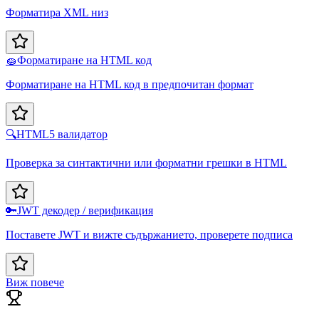
Форматира XML низ
🧽
Форматиране на HTML код
Форматиране на HTML код в предпочитан формат
🔍
HTML5 валидатор
Проверка за синтактични или форматни грешки в HTML
🔑
JWT декодер / верификация
Поставете JWT и вижте съдържанието, проверете подписа
Виж повече