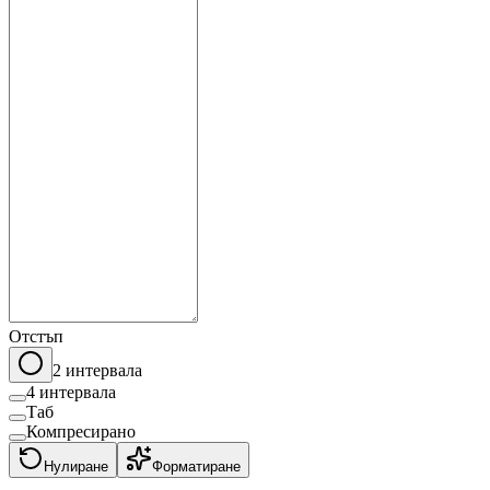
Отстъп
2 интервала
4 интервала
Таб
Компресирано
Нулиране
Форматиране