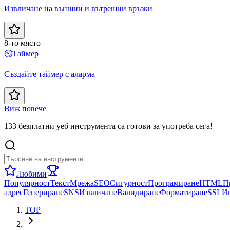
Извличане на външни и вътрешни връзки
8-то място
⏲️
Таймер
Създайте таймер с аларма
Виж повече
133 безплатни уеб инструмента са готови за употреба сега!
Любими
Популярност
Текст
Мрежа
SEO
Сигурност
Програмиране
HTML
П
адрес
Генериране
SNS
Извличане
Валидиране
Форматиране
SSL
И
TOP