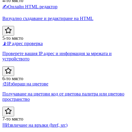
4-то място
✍️
Онлайн HTML редактор
Визуално създаване и редактиране на HTML
5-то място
📡
IP адрес проверка
Проверете вашия IP адрес и информация за мрежата и
устройството
6-то място
🎨
Избиращ на цветове
Получаване на цветови код от цветова палитра или цветово
пространство
7-то място
⛓️
Извличане на връзки (href, src)