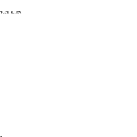
 таен ключ
е