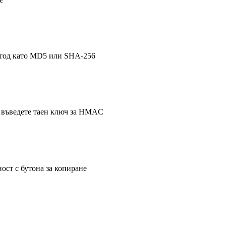
етод като MD5 или SHA-256
и въведете таен ключ за HMAC
ост с бутона за копиране