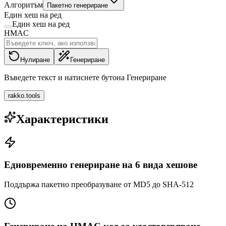
Алгоритъм
Пакетно генериране
Един хеш на ред
Един хеш на ред
HMAC
Нулиране
Генериране
Въведете текст и натиснете бутона Генериране
rakko.tools
Характеристики
Едновременно генериране на 6 вида хешове
Поддържа пакетно преобразуване от MD5 до SHA-512