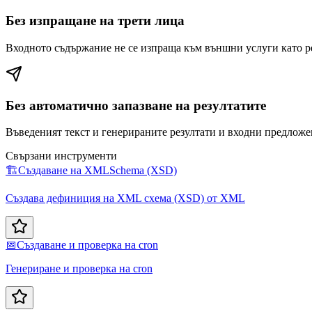
Без изпращане на трети лица
Входното съдържание не се изпраща към външни услуги като 
Без автоматично запазване на резултатите
Въведеният текст и генерираните резултати и входни предложен
Свързани инструменти
🏗️
Създаване на XMLSchema (XSD)
Създава дефиниция на XML схема (XSD) от XML
📅
Създаване и проверка на cron
Генериране и проверка на cron