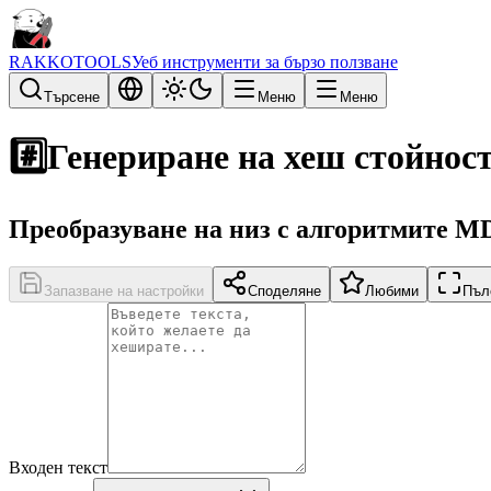
RAKKOTOOLS
Уеб инструменти за бързо ползване
Търсене
Меню
Меню
#️⃣
Генериране на хеш стойнос
Преобразуване на низ с алгоритмите M
Запазване на настройки
Споделяне
Любими
Пъл
Входен текст