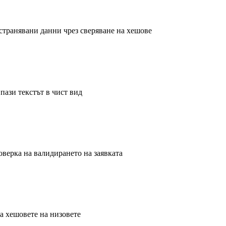
странявани данни чрез сверяване на хешове
 пази текстът в чист вид
верка на валидирането на заявката
а хешовете на низовете