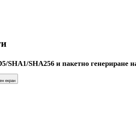
ти
D5/SHA1/SHA256 и пакетно генериране н
ен екран