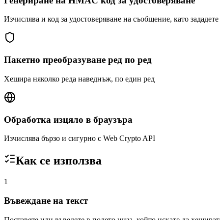
Генериране на HMAC код за удостоверяване
Изчислява и код за удостоверяване на съобщение, като зададете
Пакетно преобразуване ред по ред
Хешира няколко реда наведнъж, по един ред
Обработка изцяло в браузъра
Изчислява бързо и сигурно с Web Crypto API
Как се използва
1
Въвеждане на текст
Поставете или въведете в полето низа, който искате да хешират