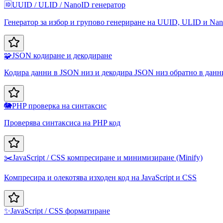
🆔
UUID / ULID / NanoID генератор
Генератор за избор и групово генериране на UUID, ULID и Na
🧩
JSON кодиране и декодиране
Кодира данни в JSON низ и декодира JSON низ обратно в данн
🐘
PHP проверка на синтаксис
Проверява синтаксиса на PHP код
✂️
JavaScript / CSS компресиране и минимизиране (Minify)
Компресира и олекотява изходен код на JavaScript и CSS
✨
JavaScript / CSS форматиране