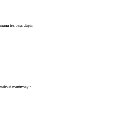
ununu tez başa düşün
intaksisi mənimsəyin