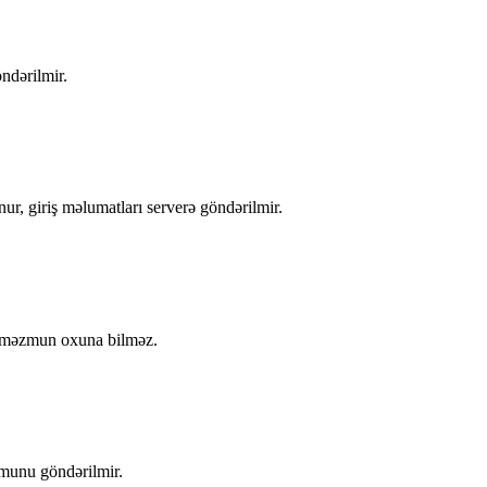
ndərilmir.
nur, giriş məlumatları serverə göndərilmir.
ən məzmun oxuna bilməz.
zmunu göndərilmir.