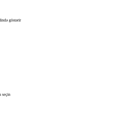
lində göstərir
 seçin