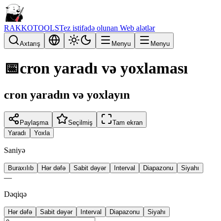
RAKKOTOOLS
Tez istifadə olunan Web alətlər
Axtarış
Menyu
Menyu
📅
cron yaradı və yoxlaması
cron yaradın və yoxlayın
Paylaşma
Seçilmiş
Tam ekran
Yaradı
Yoxla
Saniyə
Buraxılıb
Hər dəfə
Sabit dəyər
Interval
Diapazonu
Siyahı
—
Dəqiqə
Hər dəfə
Sabit dəyər
Interval
Diapazonu
Siyahı