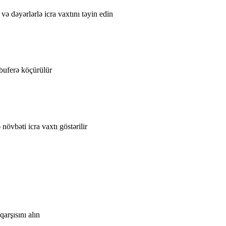
və dəyərlərlə icra vaxtını təyin edin
 buferə köçürülür
övbəti icra vaxtı göstərilir
arşısını alın