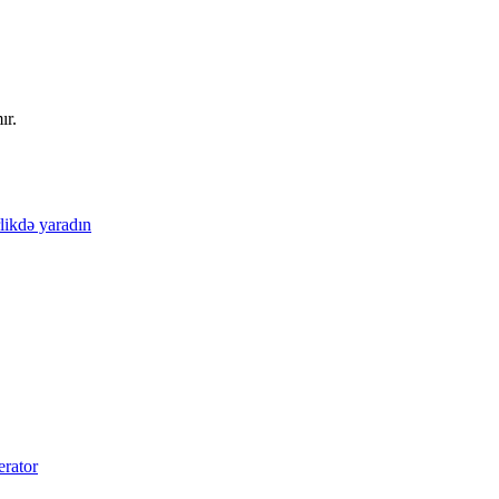
ır.
likdə yaradın
erator