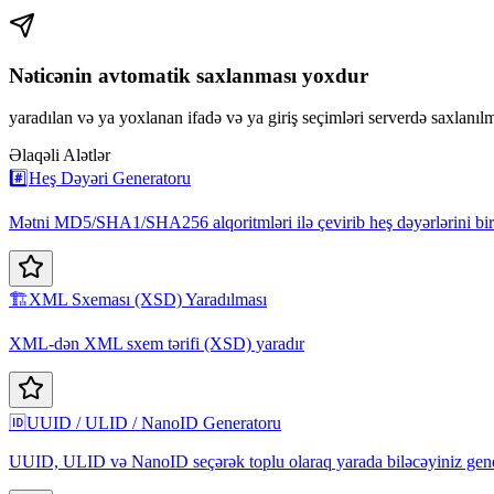
Nəticənin avtomatik saxlanması yoxdur
yaradılan və ya yoxlanan ifadə və ya giriş seçimləri serverdə saxlanılm
Əlaqəli Alətlər
#️⃣
Heş Dəyəri Generatoru
Mətni MD5/SHA1/SHA256 alqoritmləri ilə çevirib heş dəyərlərini bir
🏗️
XML Sxeması (XSD) Yaradılması
XML-dən XML sxem tərifi (XSD) yaradır
🆔
UUID / ULID / NanoID Generatoru
UUID, ULID və NanoID seçərək toplu olaraq yarada biləcəyiniz gen