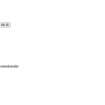
ü 08:30
mək mümkündür