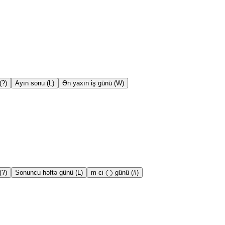
(?)
Ayın sonu (L)
Ən yaxın iş günü (W)
(?)
Sonuncu həftə günü (L)
m-ci ◯ günü (#)