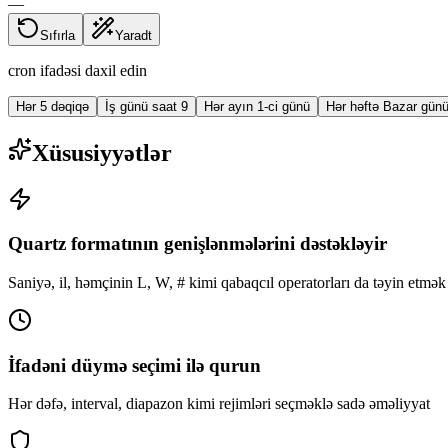
—
Sıfırla
Yaradt
cron ifadəsi daxil edin
Hər 5 dəqiqə
İş günü saat 9
Hər ayın 1-ci günü
Hər həftə Bazar gün
Xüsusiyyətlər
Quartz formatının genişlənmələrini dəstəkləyir
Saniyə, il, həmçinin L, W, # kimi qabaqcıl operatorları da təyin et
İfadəni düymə seçimi ilə qurun
Hər dəfə, interval, diapazon kimi rejimləri seçməklə sadə əməliyyat