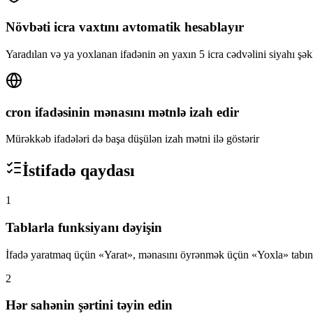
Növbəti icra vaxtını avtomatik hesablayır
Yaradılan və ya yoxlanan ifadənin ən yaxın 5 icra cədvəlini siyahı şək
cron ifadəsinin mənasını mətnlə izah edir
Mürəkkəb ifadələri də başa düşülən izah mətni ilə göstərir
İstifadə qaydası
1
Tablarla funksiyanı dəyişin
İfadə yaratmaq üçün «Yarat», mənasını öyrənmək üçün «Yoxla» tabını
2
Hər sahənin şərtini təyin edin