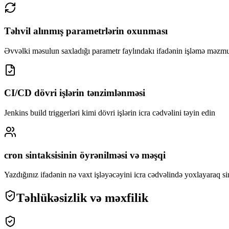
Təhvil alınmış parametrlərin oxunması
Əvvəlki məsulun saxladığı parametr faylındakı ifadənin işləmə məzm
CI/CD dövri işlərin tənzimlənməsi
Jenkins build triggerləri kimi dövri işlərin icra cədvəlini təyin edin
cron sintaksisinin öyrənilməsi və məşqi
Yazdığınız ifadənin nə vaxt işləyəcəyini icra cədvəlində yoxlayaraq s
Təhlükəsizlik və məxfilik