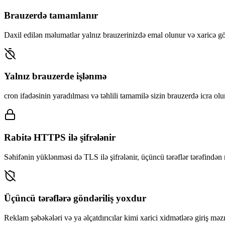
Brauzerdə tamamlanır
Daxil edilən məlumatlar yalnız brauzerinizdə emal olunur və xaricə gö
Yalnız brauzerde işlənmə
cron ifadəsinin yaradılması və təhlili tamamilə sizin brauzerdə icra olu
Rabitə HTTPS ilə şifrələnir
Səhifənin yüklənməsi də TLS ilə şifrələnir, üçüncü tərəflər tərəfind
Üçüncü tərəflərə göndəriliş yoxdur
Reklam şəbəkələri və ya əlçatdırıcılar kimi xarici xidmətlərə giriş mə