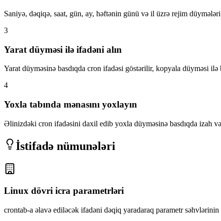
Saniyə, dəqiqə, saat, gün, ay, həftənin günü və il üzrə rejim düymələri 
3
Yarat düyməsi ilə ifadəni alın
Yarat düyməsinə basdıqda cron ifadəsi göstərilir, kopyala düyməsi ilə
4
Yoxla tabında mənasını yoxlayın
Əlinizdəki cron ifadəsini daxil edib yoxla düyməsinə basdıqda izah və n
İstifadə nümunələri
Linux dövri icra parametrləri
crontab-a əlavə ediləcək ifadəni dəqiq yaradaraq parametr səhvlərinin q