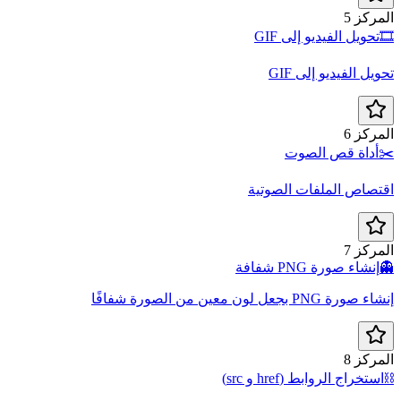
ركز 5
تحويل الفيديو إلى GIF
يل الفيديو إلى GIF
ركز 6
أداة قص الصوت
صاص الملفات الصوتية
ركز 7
إنشاء صورة PNG شفافة
ة PNG بجعل لون معين من الصورة شفافًا
ركز 8
تخراج الروابط (href و src)