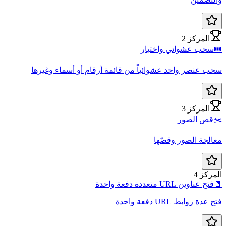
المركز 2
سحب عشوائي واختيار
 عنصر واحد عشوائياً من قائمة أرقام أو أسماء وغيرها
المركز 3
قص الصور
لجة الصور وقصّها
ركز 4
فتح عناوين URL متعددة دفعة واحدة
دة روابط URL دفعة واحدة