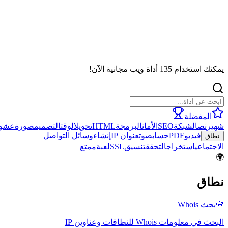
ستخدام 135 أداة ويب مجانية الآن!
المفضلة
ير
نص
الشبكة
SEO
الأمان
البرمجة
HTML
تحويل
الوقت
التصميم
صورة
عشوائي
فيديو
PDF
حساب
صوت
عنوان IP
إنشاء
وسائل التواصل
اق
جتماعي
استخراج
التحقق
تنسيق
SSL
لعبة
ممتع
اق
بحث Whois
في معلومات Whois للنطاقات وعناوين IP