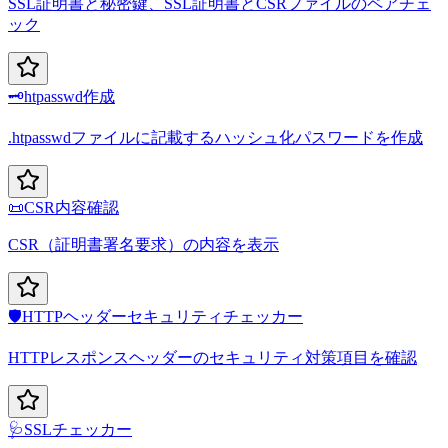
SSL証明書と秘密鍵、SSL証明書とCSRファイルのペアチェ
ック
🗝️
htpasswd作成
.htpasswdファイルに記載するハッシュ化パスワードを作成
📜
CSR内容確認
CSR（証明書署名要求）の内容を表示
🛡️
HTTPヘッダーセキュリティチェッカー
HTTPレスポンスヘッダーのセキュリティ対策項目を確認
🩺
SSLチェッカー