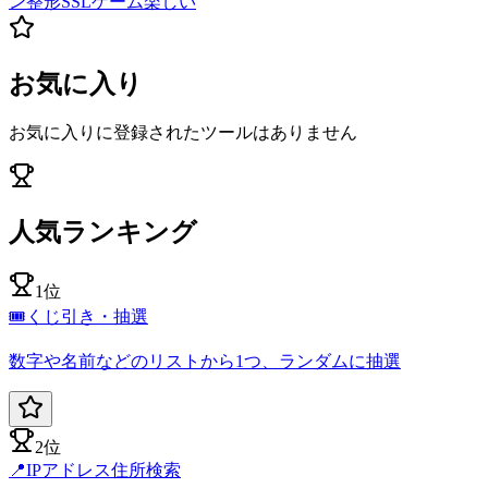
ン
整形
SSL
ゲーム
楽しい
お気に入り
お気に入りに登録されたツールはありません
人気ランキング
1位
🎟️
くじ引き・抽選
数字や名前などのリストから1つ、ランダムに抽選
2位
📍
IPアドレス住所検索