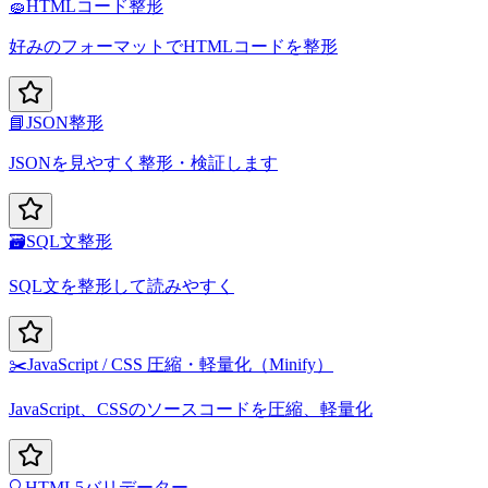
🧽
HTMLコード整形
好みのフォーマットでHTMLコードを整形
📘
JSON整形
JSONを見やすく整形・検証します
🗃️
SQL文整形
SQL文を整形して読みやすく
✂️
JavaScript / CSS 圧縮・軽量化（Minify）
JavaScript、CSSのソースコードを圧縮、軽量化
🔍
HTML5バリデーター