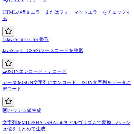
HTMLの構文エラーまたはフォーマットエラーをチェックす
る
✨
JavaScript / CSS 整形
JavaScript、CSSのソースコードを整形
🧩
JSONエンコード・デコード
データをJSON文字列にエンコード、JSON文字列をデータに
デコード
#️⃣
ハッシュ値生成
文字列をMD5/SHA1/SHA256各アルゴリズムで変換、ハッシ
ュ値をまとめて生成