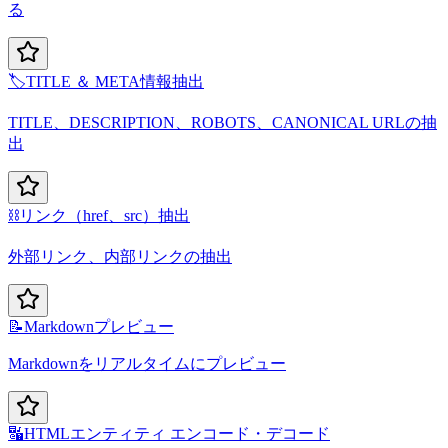
る
🏷️
TITLE ＆ META情報抽出
TITLE、DESCRIPTION、ROBOTS、CANONICAL URLの抽
出
⛓️
リンク（href、src）抽出
外部リンク、内部リンクの抽出
📝
Markdownプレビュー
Markdownをリアルタイムにプレビュー
🔣
HTMLエンティティ エンコード・デコード