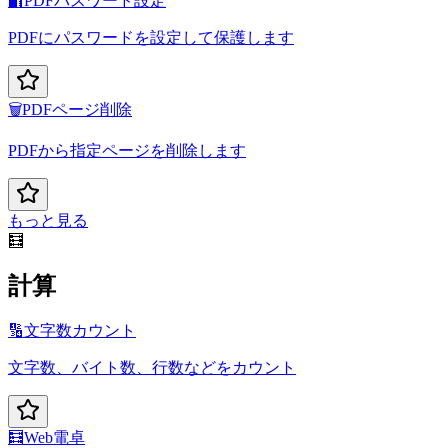
🔐
PDFパスワード設定
PDFにパスワードを設定して保護します
🗑️
PDFページ削除
PDFから指定ページを削除します
もっと見る
🧮
計算
🔢
文字数カウント
文字数、バイト数、行数などをカウント
🧮
Web電卓