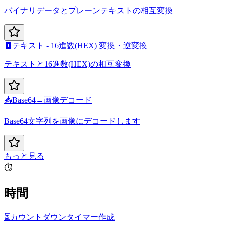
バイナリデータとプレーンテキストの相互変換
🧾
テキスト - 16進数(HEX) 変換・逆変換
テキストと16進数(HEX)の相互変換
📥
Base64→画像デコード
Base64文字列を画像にデコードします
もっと見る
⏱️
時間
⏳
カウントダウンタイマー作成