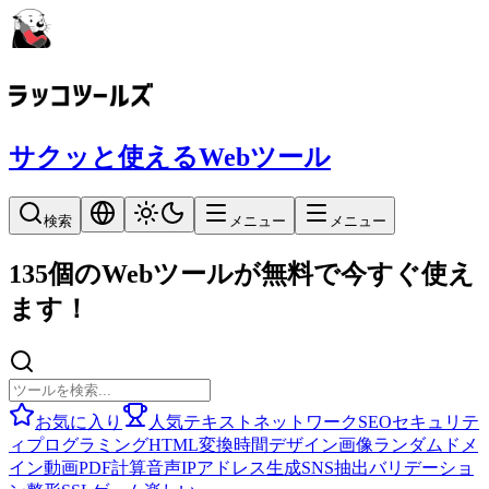
サクッと使えるWebツール
検索
メニュー
メニュー
135個のWebツールが無料で今すぐ使え
ます！
お気に入り
人気
テキスト
ネットワーク
SEO
セキュリテ
ィ
プログラミング
HTML
変換
時間
デザイン
画像
ランダム
ドメ
イン
動画
PDF
計算
音声
IPアドレス
生成
SNS
抽出
バリデーショ